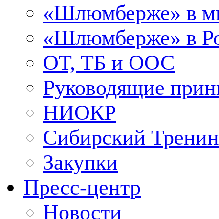
«Шлюмберже» в м
«Шлюмберже» в Ро
ОТ, ТБ и ООС
Руководящие при
НИОКР
Сибирский Тренин
Закупки
Пресс-центр
Новости