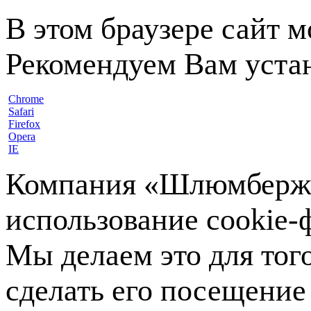
В этом браузере сайт 
Рекомендуем Вам устан
Chrome
Safari
Firefox
Opera
IE
Компания «Шлюмберже»
использование cookie-ф
Мы делаем это для тог
сделать его посещение