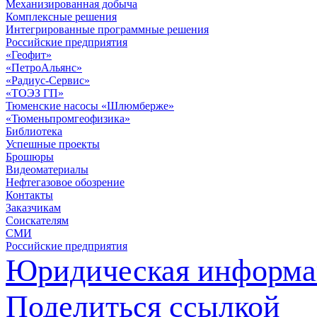
Механизированная добыча
Комплексные решения
Интегрированные программные решения
Российские предприятия
«Геофит»
«ПетроАльянс»
«Радиус-Сервис»
«ТОЭЗ ГП»
Тюменские насосы «Шлюмберже»
«Тюменьпромгеофизика»
Библиотека
Успешные проекты
Брошюры
Видеоматериалы
Нефтегазовое обозрение
Контакты
Заказчикам
Соискателям
СМИ
Российские предприятия
Юридическая информа
Поделиться ссылкой