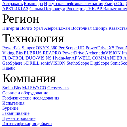
Астрахань
Комнедра
Иркутская нефтяная компания
Емир-Ойл
АРКТИКГАЗ
Салым Петролеум
Роснефть
ТНК-ВР Ваньеганне
Регион
Нигерия
Волго-Урал
Азербайджан
Восточная Сибирь
Казахста
Технология
PowerPak
Stinger
ONYX 360
PeriScope HD
PowerDrive X5
Foam
Viking Bits
ELBRUS
REAPRO
PowerDrive Archer
adnVISION
Im
FLO-TROL
DUO-VIS NS
Hydra-Jar AP
WELL COMMANDER
A
GeoSphere
i-DRILL
sonicVISION
StethoScope
DigiScope
SonicSc
Kinetic
Компания
Smith Bits
M-I SWACO
Geoservices
Сервис и оборудование
Геофизические исследования
Испытания
Бурение
Заканчивание
Цементирование
Интенсификация добычи