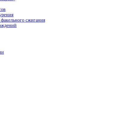
сов
урения
 факельного сжигания
рождений
ии