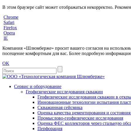
В этом браузере сайт может отображаться некорректно. Рекоме
Chrome
Safari
Firefox
Opera
IE
Компания «Шлюмберже» просит вашего согласия на использовани
посещение комфортным для вас. Более подробную информацию 
OK
Сервис и оборудование
Геофизические исследования скважин
Геофизические исследования скважин в откры
Инновационные технологии испытания пласто
Скважинная сейсмика
Оценка качества цементирования и состояни
Промыслово-геофизические исследования
Оценка ФЕС коллекторов через стальную об
Перфорация