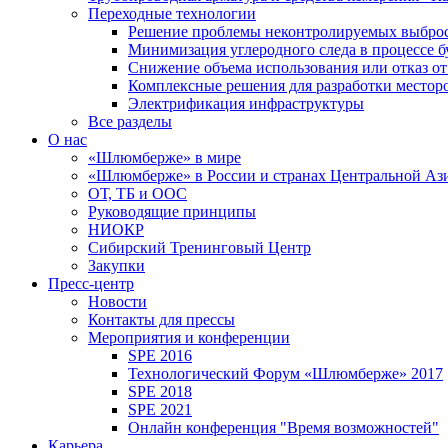
Переходные технологии
Решение проблемы неконтролируемых выбро
Минимизация углеродного следа в процессе б
Снижение объема использования или отказ от
Комплексные решения для разработки место
Электрификация инфраструктуры
Все разделы
О нас
«Шлюмберже» в мире
«Шлюмберже» в России и странах Центральной Аз
ОТ, ТБ и ООС
Руководящие принципы
НИОКР
Сибирский Тренинговый Центр
Закупки
Пресс-центр
Новости
Контакты для прессы
Мероприятия и конференции
SPE 2016
Технологический Форум «Шлюмберже» 2017
SPE 2018
SPE 2021
Онлайн конференция "Время возможностей"
Карьера