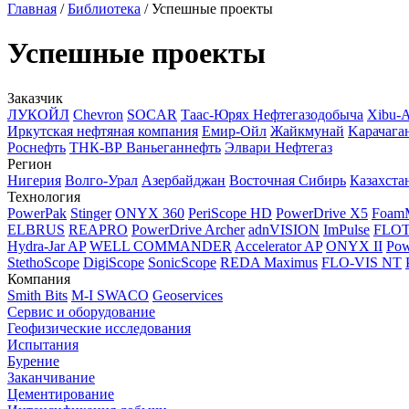
Главная
/
Библиотека
/
Успешные проекты
Успешные проекты
Заказчик
ЛУКОЙЛ
Chevron
SOCAR
Таас-Юрях Нефтегазодобыча
Xibu-
Иркутская нефтяная компания
Емир-Ойл
Жайкмунай
Kарачага
Роснефть
ТНК-ВР Ваньеганнефть
Элвари Нефтегаз
Регион
Нигерия
Волго-Урал
Азербайджан
Восточная Сибирь
Казахста
Технология
PowerPak
Stinger
ONYX 360
PeriScope HD
PowerDrive X5
Foam
ELBRUS
REAPRO
PowerDrive Archer
adnVISION
ImPulse
FLO
Hydra-Jar AP
WELL COMMANDER
Accelerator AP
ONYX II
Pow
StethoScope
DigiScope
SonicScope
REDA Maximus
FLO-VIS NT
Компания
Smith Bits
M-I SWACO
Geoservices
Сервис и оборудование
Геофизические исследования
Испытания
Бурение
Заканчивание
Цементирование