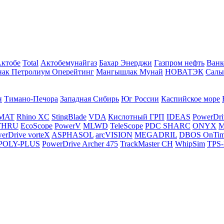
Актобе
Total
Актобемунайгаз
Бахар Энерджи
Газпром нефть
Ванк
нак Петролиум Оперейтинг
Мангышлак Мунай
НОВАТЭК
Салы
н
Тимано-Печора
Западная Сибирь
Юг России
Каспийское море
MAT
Rhino XC
StingBlade
VDA
Кислотный ГРП
IDEAS
PowerDri
THRU
EcoScope
PowerV
MLWD
TeleScope
PDC SHARC
ONYX
M
erDrive vorteX
ASPHASOL
arcVISION
MEGADRIL
DBOS OnTi
POLY-PLUS
PowerDrive Archer 475
TrackMaster CH
WhipSim
TPS-