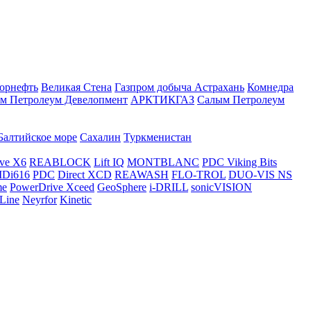
орнефть
Великая Стена
Газпром добыча Астрахань
Комнедра
м Петролеум Девелопмент
АРКТИКГАЗ
Салым Петролеум
Балтийское море
Сахалин
Туркменистан
ve X6
REABLOCK
Lift IQ
MONTBLANC
PDC Viking Bits
Di616
PDC
Direct XCD
REAWASH
FLO-TROL
DUO-VIS NS
me
PowerDrive Xceed
GeoSphere
i-DRILL
sonicVISION
Line
Neyrfor
Kinetic