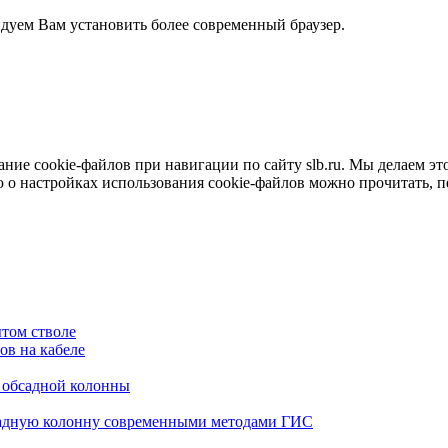
ндуем Вам установить более современный браузер.
е cookie-файлов при навигации по сайту slb.ru. Мы делаем это 
о настройках использования cookie-файлов можно прочитать, 
том стволе
в на кабеле
я обсадной колонны
садную колонну современными методами ГИС