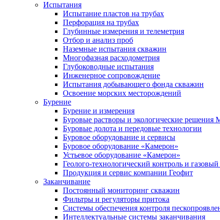
Испытания
Испытание пластов на трубах
Перфорация на трубах
Глубинные измерения и телеметрия
Отбор и анализ проб
Наземные испытания скважин
Многофазная расходометрия
Глубоководные испытания
Инженерное сопровождение
Испытания добывающего фонда скважин
Освоение морских месторождений
Бурение
Бурение и измерения
Буровые растворы и экологические решения
Буровые долота и передовые технологии
Буровое оборудование и сервисы
Буровое оборудование «Камерон»
Устьевое оборудование «Камерон»
Геолого-технологический контроль и газовый
Продукция и сервис компании Геофит
Заканчивание
Постоянный мониторинг скважин
Фильтры и регуляторы притока
Cистемы обеспечения контроля пескопроявле
Интеллектуальные системы заканчивания