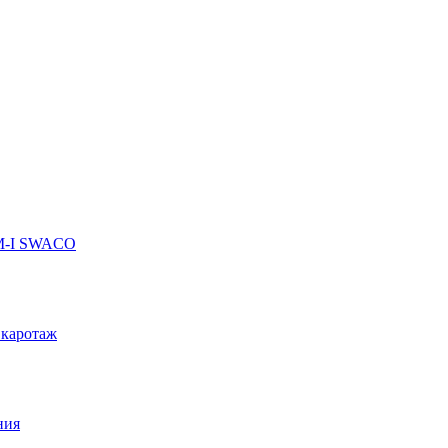
 M-I SWACO
 каротаж
ния