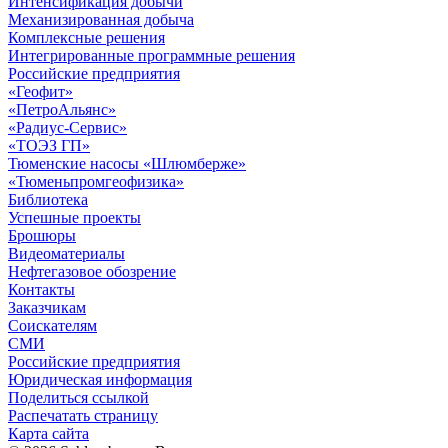
Интенсификация добычи
Механизированная добыча
Комплексные решения
Интегрированные программные решения
Российские предприятия
«Геофит»
«ПетроАльянс»
«Радиус-Сервис»
«ТОЭЗ ГП»
Тюменские насосы «Шлюмберже»
«Тюменьпромгеофизика»
Библиотека
Успешные проекты
Брошюры
Видеоматериалы
Нефтегазовое обозрение
Контакты
Заказчикам
Соискателям
СМИ
Российские предприятия
Юридическая информация
Поделиться ссылкой
Распечатать страницу
Карта сайта