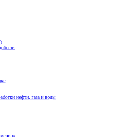
)
добычи
дке
аботки нефти, газа и воды
амерон»