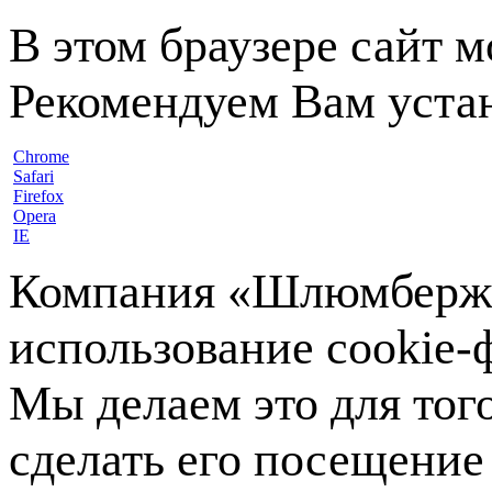
В этом браузере сайт 
Рекомендуем Вам устан
Chrome
Safari
Firefox
Opera
IE
Компания «Шлюмберже»
использование cookie-ф
Мы делаем это для тог
сделать его посещение