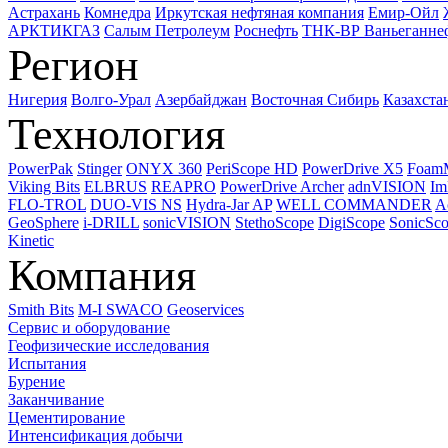
Астрахань
Комнедра
Иркутская нефтяная компания
Емир-Ойл
АРКТИКГАЗ
Салым Петролеум
Роснефть
ТНК-ВР Ваньеганне
Регион
Нигерия
Волго-Урал
Азербайджан
Восточная Сибирь
Казахста
Технология
PowerPak
Stinger
ONYX 360
PeriScope HD
PowerDrive X5
Foam
Viking Bits
ELBRUS
REAPRO
PowerDrive Archer
adnVISION
Im
FLO-TROL
DUO-VIS NS
Hydra-Jar AP
WELL COMMANDER
A
GeoSphere
i-DRILL
sonicVISION
StethoScope
DigiScope
SonicSc
Kinetic
Компания
Smith Bits
M-I SWACO
Geoservices
Сервис и оборудование
Геофизические исследования
Испытания
Бурение
Заканчивание
Цементирование
Интенсификация добычи