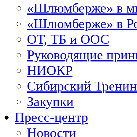
«Шлюмберже» в м
«Шлюмберже» в Ро
ОТ, ТБ и ООС
Руководящие при
НИОКР
Сибирский Тренин
Закупки
Пресс-центр
Новости