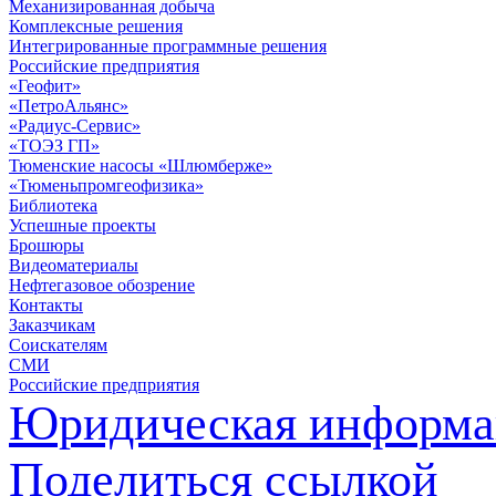
Механизированная добыча
Комплексные решения
Интегрированные программные решения
Российские предприятия
«Геофит»
«ПетроАльянс»
«Радиус-Сервис»
«ТОЭЗ ГП»
Тюменские насосы «Шлюмберже»
«Тюменьпромгеофизика»
Библиотека
Успешные проекты
Брошюры
Видеоматериалы
Нефтегазовое обозрение
Контакты
Заказчикам
Соискателям
СМИ
Российские предприятия
Юридическая информа
Поделиться ссылкой