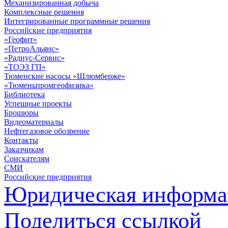
Механизированная добыча
Комплексные решения
Интегрированные программные решения
Российские предприятия
«Геофит»
«ПетроАльянс»
«Радиус-Сервис»
«ТОЭЗ ГП»
Тюменские насосы «Шлюмберже»
«Тюменьпромгеофизика»
Библиотека
Успешные проекты
Брошюры
Видеоматериалы
Нефтегазовое обозрение
Контакты
Заказчикам
Соискателям
СМИ
Российские предприятия
Юридическая информа
Поделиться ссылкой