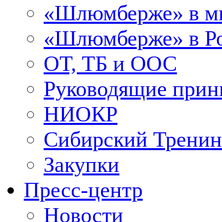
«Шлюмберже» в м
«Шлюмберже» в Ро
ОТ, ТБ и ООС
Руководящие при
НИОКР
Сибирский Тренин
Закупки
Пресс-центр
Новости