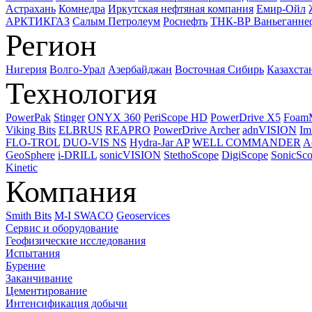
Астрахань
Комнедра
Иркутская нефтяная компания
Емир-Ойл
АРКТИКГАЗ
Салым Петролеум
Роснефть
ТНК-ВР Ваньеганне
Регион
Нигерия
Волго-Урал
Азербайджан
Восточная Сибирь
Казахста
Технология
PowerPak
Stinger
ONYX 360
PeriScope HD
PowerDrive X5
Foam
Viking Bits
ELBRUS
REAPRO
PowerDrive Archer
adnVISION
Im
FLO-TROL
DUO-VIS NS
Hydra-Jar AP
WELL COMMANDER
A
GeoSphere
i-DRILL
sonicVISION
StethoScope
DigiScope
SonicSc
Kinetic
Компания
Smith Bits
M-I SWACO
Geoservices
Сервис и оборудование
Геофизические исследования
Испытания
Бурение
Заканчивание
Цементирование
Интенсификация добычи