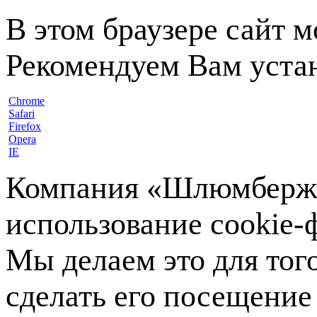
В этом браузере сайт 
Рекомендуем Вам устан
Chrome
Safari
Firefox
Opera
IE
Компания «Шлюмберже»
использование cookie-ф
Мы делаем это для тог
сделать его посещение