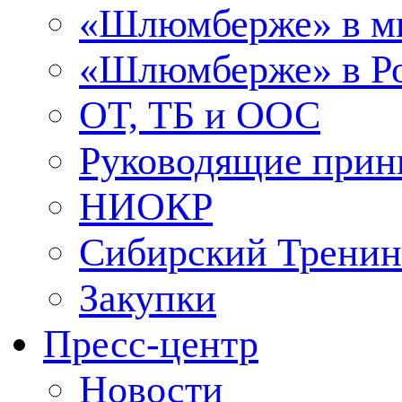
«Шлюмберже» в м
«Шлюмберже» в Ро
ОТ, ТБ и ООС
Руководящие при
НИОКР
Сибирский Тренин
Закупки
Пресс-центр
Новости