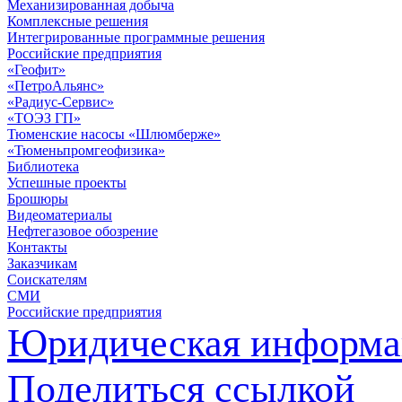
Механизированная добыча
Комплексные решения
Интегрированные программные решения
Российские предприятия
«Геофит»
«ПетроАльянс»
«Радиус-Сервис»
«ТОЭЗ ГП»
Тюменские насосы «Шлюмберже»
«Тюменьпромгеофизика»
Библиотека
Успешные проекты
Брошюры
Видеоматериалы
Нефтегазовое обозрение
Контакты
Заказчикам
Соискателям
СМИ
Российские предприятия
Юридическая информа
Поделиться ссылкой