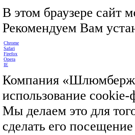
В этом браузере сайт 
Рекомендуем Вам устан
Chrome
Safari
Firefox
Opera
IE
Компания «Шлюмберже»
использование cookie-ф
Мы делаем это для тог
сделать его посещение