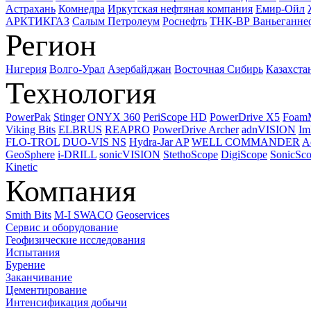
Астрахань
Комнедра
Иркутская нефтяная компания
Емир-Ойл
АРКТИКГАЗ
Салым Петролеум
Роснефть
ТНК-ВР Ваньеганне
Регион
Нигерия
Волго-Урал
Азербайджан
Восточная Сибирь
Казахста
Технология
PowerPak
Stinger
ONYX 360
PeriScope HD
PowerDrive X5
Foam
Viking Bits
ELBRUS
REAPRO
PowerDrive Archer
adnVISION
Im
FLO-TROL
DUO-VIS NS
Hydra-Jar AP
WELL COMMANDER
A
GeoSphere
i-DRILL
sonicVISION
StethoScope
DigiScope
SonicSc
Kinetic
Компания
Smith Bits
M-I SWACO
Geoservices
Сервис и оборудование
Геофизические исследования
Испытания
Бурение
Заканчивание
Цементирование
Интенсификация добычи