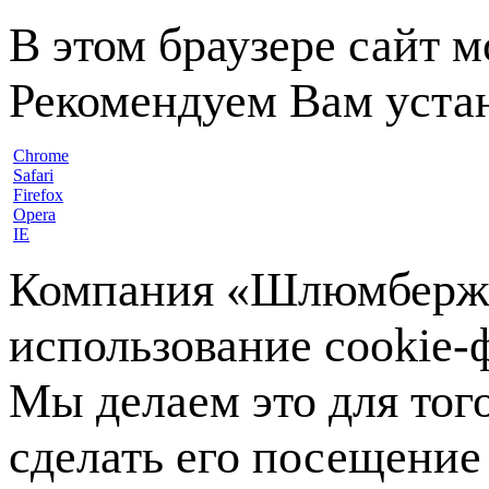
В этом браузере сайт 
Рекомендуем Вам устан
Chrome
Safari
Firefox
Opera
IE
Компания «Шлюмберже»
использование cookie-ф
Мы делаем это для тог
сделать его посещение