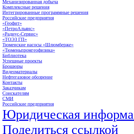
Механизированная добыча
Комплексные решения
Интегрированные программные решения
Российские предприятия
«Геофит»
«ПетроАльянс»
«Радиус-Сервис»
«ТОЭЗ ГП»
Тюменские насосы «Шлюмберже»
«Тюменьпромгеофизика»
Библиотека
Успешные проекты
Брошюры
Видеоматериалы
Нефтегазовое обозрение
Контакты
Заказчикам
Соискателям
СМИ
Российские предприятия
Юридическая информа
Поделиться ссылкой