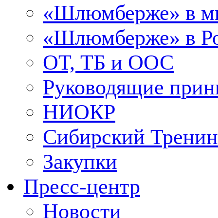
«Шлюмберже» в м
«Шлюмберже» в Ро
ОТ, ТБ и ООС
Руководящие при
НИОКР
Сибирский Тренин
Закупки
Пресс-центр
Новости