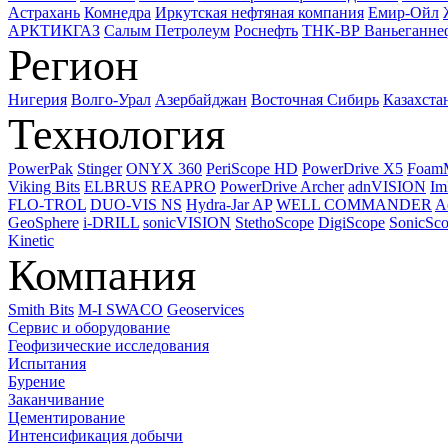
Астрахань
Комнедра
Иркутская нефтяная компания
Емир-Ойл
АРКТИКГАЗ
Салым Петролеум
Роснефть
ТНК-ВР Ваньеганне
Регион
Нигерия
Волго-Урал
Азербайджан
Восточная Сибирь
Казахста
Технология
PowerPak
Stinger
ONYX 360
PeriScope HD
PowerDrive X5
Foam
Viking Bits
ELBRUS
REAPRO
PowerDrive Archer
adnVISION
Im
FLO-TROL
DUO-VIS NS
Hydra-Jar AP
WELL COMMANDER
A
GeoSphere
i-DRILL
sonicVISION
StethoScope
DigiScope
SonicSc
Kinetic
Компания
Smith Bits
M-I SWACO
Geoservices
Сервис и оборудование
Геофизические исследования
Испытания
Бурение
Заканчивание
Цементирование
Интенсификация добычи