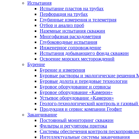
Испытания
Испытание пластов на трубах
Перфорация на трубах
Глубинные измерения и телеметрия
Отбор и анализ проб
Наземные испытания скважин
Многофазная расходометрия
Глубоководные испытания
Инженерное сопровождение
Испытания добывающего фонда скважин
Освоение морских месторождений
Бурение
Бурение и измерения
Буровые растворы и экологические решения
Буровые долота и передовые технологии
Буровое оборудование и сервисы
Буровое оборудование «Камерон»
Устьевое оборудование «Камерон»
Геолого-технологический контроль и газовый
Продукция и сервис компании Геофит
Заканчивание
Постоянный мониторинг скважин
Фильтры и регуляторы притока
Cистемы обеспечения контроля пескопроявле
Интеллектуальные системы заканчивания