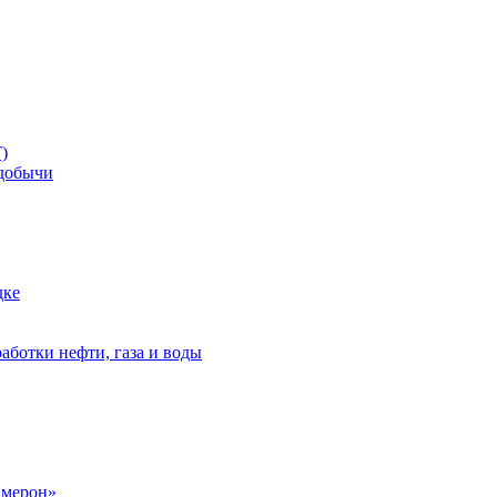
)
добычи
дке
аботки нефти, газа и воды
амерон»