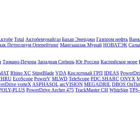
Актобе
Total
Актобемунайгаз
Бахар Энерджи
Газпром нефть
Ванк
нак Петролиум Оперейтинг
Мангышлак Мунай
НОВАТЭК
Салы
н
Тимано-Печора
Западная Сибирь
Юг России
Каспийское море
MAT
Rhino XC
StingBlade
VDA
Кислотный ГРП
IDEAS
PowerDri
THRU
EcoScope
PowerV
MLWD
TeleScope
PDC SHARC
ONYX
M
erDrive vorteX
ASPHASOL
arcVISION
MEGADRIL
DBOS OnTi
POLY-PLUS
PowerDrive Archer 475
TrackMaster CH
WhipSim
TPS-