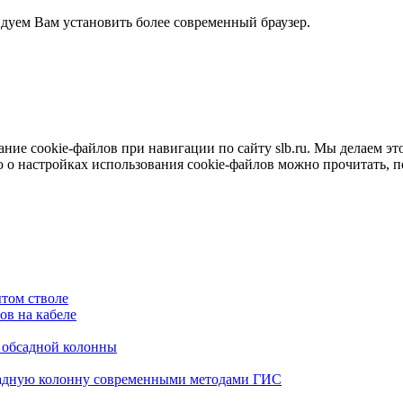
ндуем Вам установить более современный браузер.
е cookie-файлов при навигации по сайту slb.ru. Мы делаем это 
о настройках использования cookie-файлов можно прочитать, 
том стволе
в на кабеле
я обсадной колонны
садную колонну современными методами ГИС