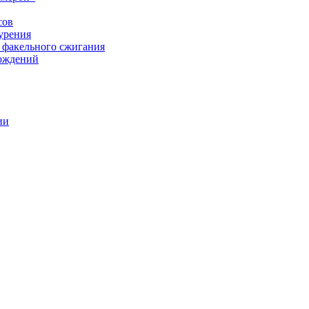
сов
урения
 факельного сжигания
рождений
ии