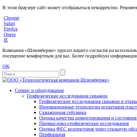
В этом браузере сайт может отображаться некорректно. Рекоме
Chrome
Safari
Firefox
Opera
IE
Компания «Шлюмберже» просит вашего согласия на использовани
посещение комфортным для вас. Более подробную информацию 
OK
Сервис и оборудование
Геофизические исследования скважин
Геофизические исследования скважин в откры
Инновационные технологии испытания пласто
Скважинная сейсмика
Оценка качества цементирования и состояни
Промыслово-геофизические исследования
Оценка ФЕС коллекторов через стальную об
Перфорация