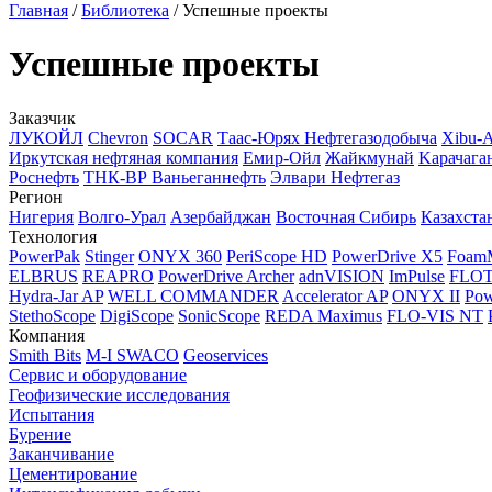
Главная
/
Библиотека
/
Успешные проекты
Успешные проекты
Заказчик
ЛУКОЙЛ
Chevron
SOCAR
Таас-Юрях Нефтегазодобыча
Xibu-
Иркутская нефтяная компания
Емир-Ойл
Жайкмунай
Kарачага
Роснефть
ТНК-ВР Ваньеганнефть
Элвари Нефтегаз
Регион
Нигерия
Волго-Урал
Азербайджан
Восточная Сибирь
Казахста
Технология
PowerPak
Stinger
ONYX 360
PeriScope HD
PowerDrive X5
Foam
ELBRUS
REAPRO
PowerDrive Archer
adnVISION
ImPulse
FLO
Hydra-Jar AP
WELL COMMANDER
Accelerator AP
ONYX II
Pow
StethoScope
DigiScope
SonicScope
REDA Maximus
FLO-VIS NT
Компания
Smith Bits
M-I SWACO
Geoservices
Сервис и оборудование
Геофизические исследования
Испытания
Бурение
Заканчивание
Цементирование