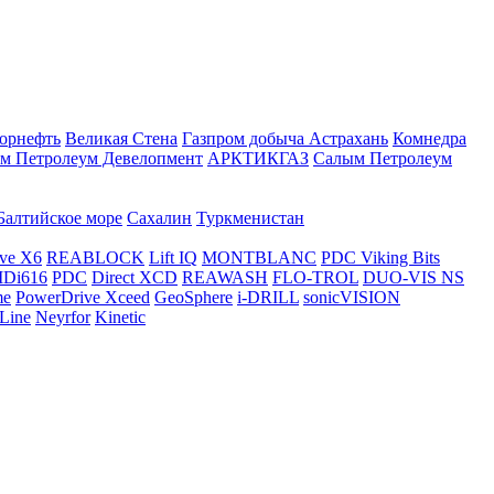
орнефть
Великая Стена
Газпром добыча Астрахань
Комнедра
м Петролеум Девелопмент
АРКТИКГАЗ
Салым Петролеум
Балтийское море
Сахалин
Туркменистан
ve X6
REABLOCK
Lift IQ
MONTBLANC
PDC Viking Bits
Di616
PDC
Direct XCD
REAWASH
FLO-TROL
DUO-VIS NS
me
PowerDrive Xceed
GeoSphere
i-DRILL
sonicVISION
Line
Neyrfor
Kinetic