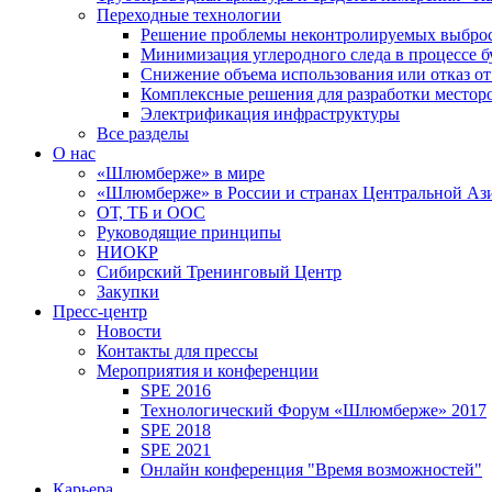
Переходные технологии
Решение проблемы неконтролируемых выбро
Минимизация углеродного следа в процессе б
Снижение объема использования или отказ от
Комплексные решения для разработки место
Электрификация инфраструктуры
Все разделы
О нас
«Шлюмберже» в мире
«Шлюмберже» в России и странах Центральной Аз
ОТ, ТБ и ООС
Руководящие принципы
НИОКР
Сибирский Тренинговый Центр
Закупки
Пресс-центр
Новости
Контакты для прессы
Мероприятия и конференции
SPE 2016
Технологический Форум «Шлюмберже» 2017
SPE 2018
SPE 2021
Онлайн конференция "Время возможностей"
Карьера