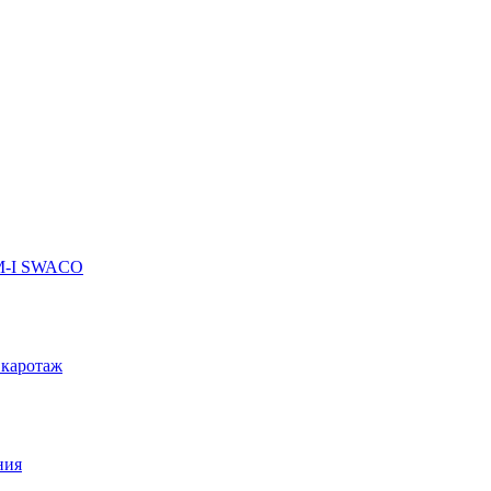
 M-I SWACO
 каротаж
ния