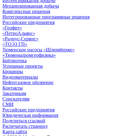
Интенсификация добычи
Механизированная добыча
Комплексные решения
Интегрированные программные решения
Российские предприятия
«Геофит»
«ПетроАльянс»
«Радиус-Сервис»
«ТОЭЗ ГП»
Тюменские насосы «Шлюмберже»
«Тюменьпромгеофизика»
Библиотека
Успешные проекты
Брошюры
Видеоматериалы
Нефтегазовое обозрение
Контакты
Заказчикам
Соискателям
СМИ
Российские предприятия
Юридическая информация
Поделиться ссылкой
Распечатать страницу
Карта сайта