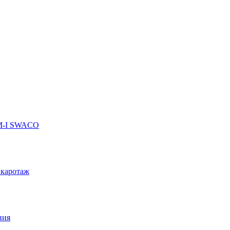
 M-I SWACO
 каротаж
ния