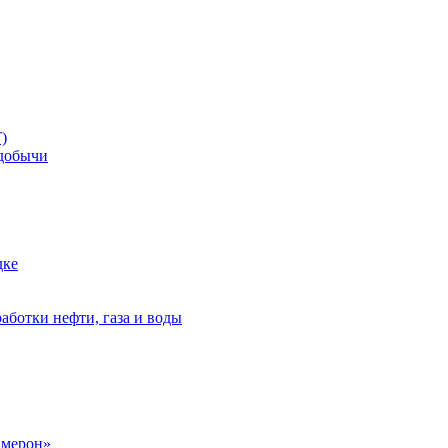
)
добычи
дке
аботки нефти, газа и воды
амерон»