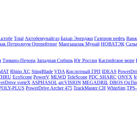
Актобе
Total
Актобемунайгаз
Бахар Энерджи
Газпром нефть
Ванк
нак Петролиум Оперейтинг
Мангышлак Мунай
НОВАТЭК
Салы
н
Тимано-Печора
Западная Сибирь
Юг России
Каспийское море
MAT
Rhino XC
StingBlade
VDA
Кислотный ГРП
IDEAS
PowerDri
THRU
EcoScope
PowerV
MLWD
TeleScope
PDC SHARC
ONYX
M
erDrive vorteX
ASPHASOL
arcVISION
MEGADRIL
DBOS OnTi
POLY-PLUS
PowerDrive Archer 475
TrackMaster CH
WhipSim
TPS-