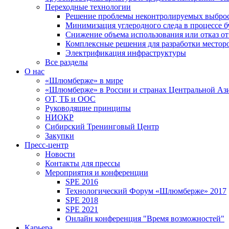
Переходные технологии
Решение проблемы неконтролируемых выбро
Минимизация углеродного следа в процессе б
Снижение объема использования или отказ от
Комплексные решения для разработки место
Электрификация инфраструктуры
Все разделы
О нас
«Шлюмберже» в мире
«Шлюмберже» в России и странах Центральной Аз
ОТ, ТБ и ООС
Руководящие принципы
НИОКР
Сибирский Тренинговый Центр
Закупки
Пресс-центр
Новости
Контакты для прессы
Мероприятия и конференции
SPE 2016
Технологический Форум «Шлюмберже» 2017
SPE 2018
SPE 2021
Онлайн конференция "Время возможностей"
Карьера