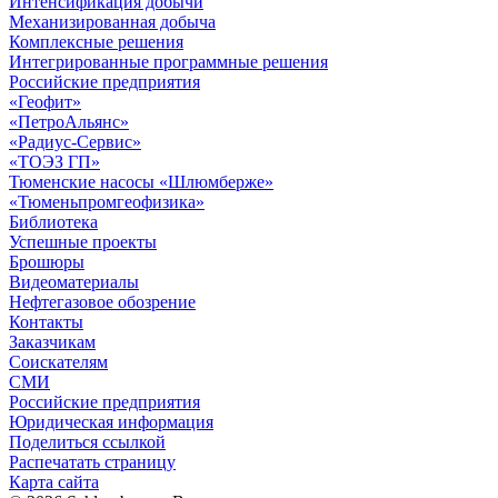
Интенсификация добычи
Механизированная добыча
Комплексные решения
Интегрированные программные решения
Российские предприятия
«Геофит»
«ПетроАльянс»
«Радиус-Сервис»
«ТОЭЗ ГП»
Тюменские насосы «Шлюмберже»
«Тюменьпромгеофизика»
Библиотека
Успешные проекты
Брошюры
Видеоматериалы
Нефтегазовое обозрение
Контакты
Заказчикам
Соискателям
СМИ
Российские предприятия
Юридическая информация
Поделиться ссылкой
Распечатать страницу
Карта сайта