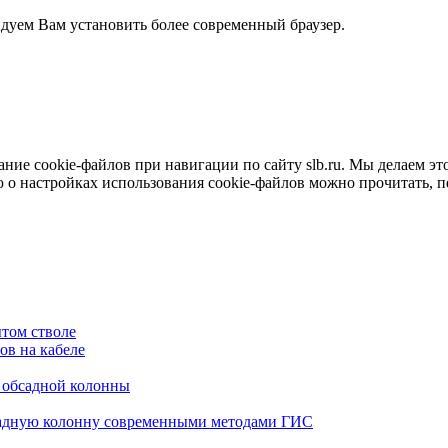
ндуем Вам установить более современный браузер.
е cookie-файлов при навигации по сайту slb.ru. Мы делаем это 
о настройках использования cookie-файлов можно прочитать, 
том стволе
в на кабеле
я обсадной колонны
садную колонну современными методами ГИС