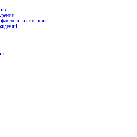
сов
урения
 факельного сжигания
рождений
ии