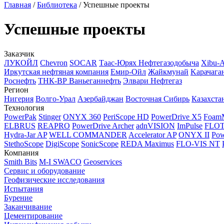
Главная
/
Библиотека
/
Успешные проекты
Успешные проекты
Заказчик
ЛУКОЙЛ
Chevron
SOCAR
Таас-Юрях Нефтегазодобыча
Xibu-
Иркутская нефтяная компания
Емир-Ойл
Жайкмунай
Kарачага
Роснефть
ТНК-ВР Ваньеганнефть
Элвари Нефтегаз
Регион
Нигерия
Волго-Урал
Азербайджан
Восточная Сибирь
Казахста
Технология
PowerPak
Stinger
ONYX 360
PeriScope HD
PowerDrive X5
Foam
ELBRUS
REAPRO
PowerDrive Archer
adnVISION
ImPulse
FLO
Hydra-Jar AP
WELL COMMANDER
Accelerator AP
ONYX II
Pow
StethoScope
DigiScope
SonicScope
REDA Maximus
FLO-VIS NT
Компания
Smith Bits
M-I SWACO
Geoservices
Сервис и оборудование
Геофизические исследования
Испытания
Бурение
Заканчивание
Цементирование