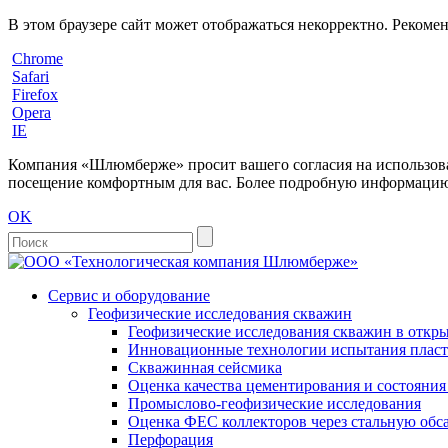
В этом браузере сайт может отображаться некорректно. Рекоме
Chrome
Safari
Firefox
Opera
IE
Компания «Шлюмберже» просит вашего согласия на использовани
посещение комфортным для вас. Более подробную информацию 
OK
Сервис и оборудование
Геофизические исследования скважин
Геофизические исследования скважин в откры
Инновационные технологии испытания пласто
Скважинная сейсмика
Оценка качества цементирования и состояни
Промыслово-геофизические исследования
Оценка ФЕС коллекторов через стальную об
Перфорация