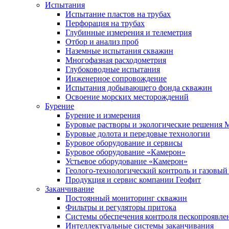
Испытания
Испытание пластов на трубах
Перфорация на трубах
Глубинные измерения и телеметрия
Отбор и анализ проб
Наземные испытания скважин
Многофазная расходометрия
Глубоководные испытания
Инженерное сопровождение
Испытания добывающего фонда скважин
Освоение морских месторождений
Бурение
Бурение и измерения
Буровые растворы и экологические решения
Буровые долота и передовые технологии
Буровое оборудование и сервисы
Буровое оборудование «Камерон»
Устьевое оборудование «Камерон»
Геолого-технологический контроль и газовый
Продукция и сервис компании Геофит
Заканчивание
Постоянный мониторинг скважин
Фильтры и регуляторы притока
Cистемы обеспечения контроля пескопроявле
Интеллектуальные системы заканчивания