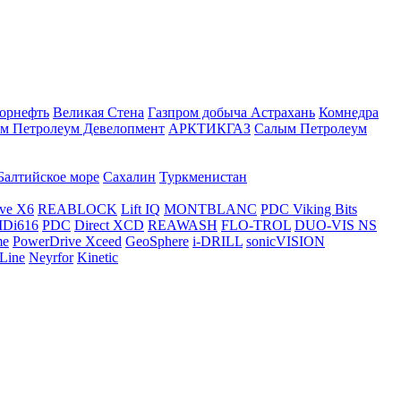
орнефть
Великая Стена
Газпром добыча Астрахань
Комнедра
м Петролеум Девелопмент
АРКТИКГАЗ
Салым Петролеум
Балтийское море
Сахалин
Туркменистан
ve X6
REABLOCK
Lift IQ
MONTBLANC
PDC Viking Bits
Di616
PDC
Direct XCD
REAWASH
FLO-TROL
DUO-VIS NS
me
PowerDrive Xceed
GeoSphere
i-DRILL
sonicVISION
Line
Neyrfor
Kinetic