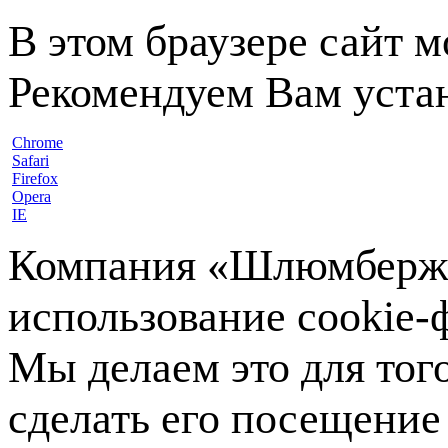
В этом браузере сайт 
Рекомендуем Вам устан
Chrome
Safari
Firefox
Opera
IE
Компания «Шлюмберже»
использование cookie-ф
Мы делаем это для тог
сделать его посещение