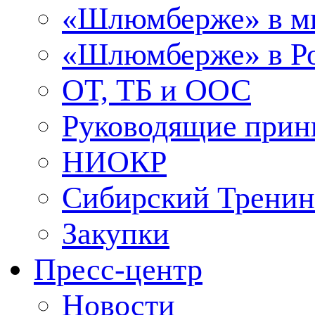
«Шлюмберже» в м
«Шлюмберже» в Ро
ОТ, ТБ и ООС
Руководящие при
НИОКР
Сибирский Тренин
Закупки
Пресс-центр
Новости