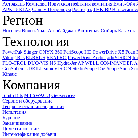
Астрахань
Комнедра
Иркутская нефтяная компания
Емир-Ойл
АРКТИКГАЗ
Салым Петролеум
Роснефть
ТНК-ВР Ваньеганне
Регион
Нигерия
Волго-Урал
Азербайджан
Восточная Сибирь
Казахста
Технология
PowerPak
Stinger
ONYX 360
PeriScope HD
PowerDrive X5
Foam
Viking Bits
ELBRUS
REAPRO
PowerDrive Archer
adnVISION
Im
FLO-TROL
DUO-VIS NS
Hydra-Jar AP
WELL COMMANDER
A
GeoSphere
i-DRILL
sonicVISION
StethoScope
DigiScope
SonicSc
Kinetic
Компания
Smith Bits
M-I SWACO
Geoservices
Сервис и оборудование
Геофизические исследования
Испытания
Бурение
Заканчивание
Цементирование
Интенсификация добычи