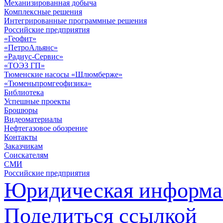
Механизированная добыча
Комплексные решения
Интегрированные программные решения
Российские предприятия
«Геофит»
«ПетроАльянс»
«Радиус-Сервис»
«ТОЭЗ ГП»
Тюменские насосы «Шлюмберже»
«Тюменьпромгеофизика»
Библиотека
Успешные проекты
Брошюры
Видеоматериалы
Нефтегазовое обозрение
Контакты
Заказчикам
Соискателям
СМИ
Российские предприятия
Юридическая информа
Поделиться ссылкой