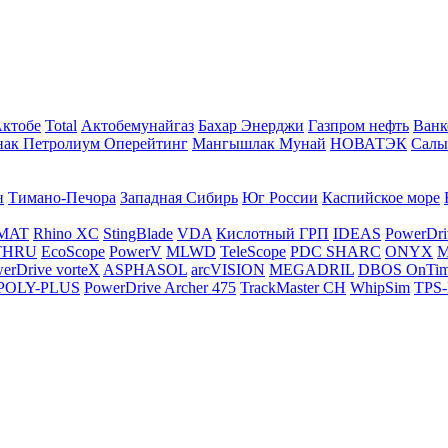
Актобе
Total
Актобемунайгаз
Бахар Энерджи
Газпром нефть
Ванк
нак Петролиум Оперейтинг
Мангышлак Мунай
НОВАТЭК
Салы
н
Тимано-Печора
Западная Сибирь
Юг России
Каспийское море
MAT
Rhino XC
StingBlade
VDA
Кислотный ГРП
IDEAS
PowerDri
THRU
EcoScope
PowerV
MLWD
TeleScope
PDC SHARC
ONYX
M
erDrive vorteX
ASPHASOL
arcVISION
MEGADRIL
DBOS OnTi
POLY-PLUS
PowerDrive Archer 475
TrackMaster CH
WhipSim
TPS-