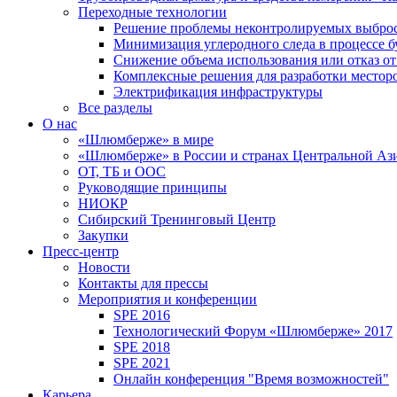
Переходные технологии
Решение проблемы неконтролируемых выбро
Минимизация углеродного следа в процессе б
Снижение объема использования или отказ от
Комплексные решения для разработки место
Электрификация инфраструктуры
Все разделы
О нас
«Шлюмберже» в мире
«Шлюмберже» в России и странах Центральной Аз
ОТ, ТБ и ООС
Руководящие принципы
НИОКР
Сибирский Тренинговый Центр
Закупки
Пресс-центр
Новости
Контакты для прессы
Мероприятия и конференции
SPE 2016
Технологический Форум «Шлюмберже» 2017
SPE 2018
SPE 2021
Онлайн конференция "Время возможностей"
Карьера