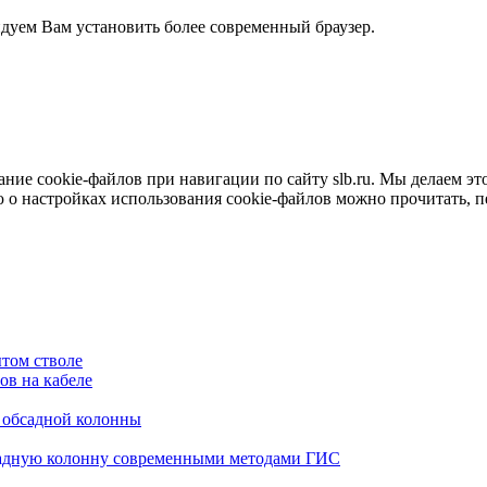
ндуем Вам установить более современный браузер.
е cookie-файлов при навигации по сайту slb.ru. Мы делаем это 
о настройках использования cookie-файлов можно прочитать, 
том стволе
в на кабеле
я обсадной колонны
садную колонну современными методами ГИС