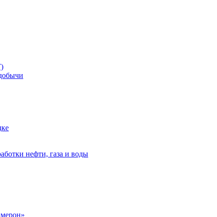
)
добычи
дке
аботки нефти, газа и воды
амерон»