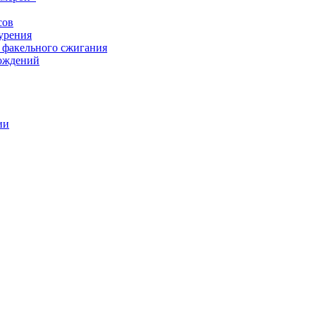
сов
урения
 факельного сжигания
рождений
ии