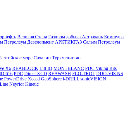
орнефть
Великая Стена
Газпром добыча Астрахань
Комнедра
м Петролеум Девелопмент
АРКТИКГАЗ
Салым Петролеум
Балтийское море
Сахалин
Туркменистан
ve X6
REABLOCK
Lift IQ
MONTBLANC
PDC Viking Bits
Di616
PDC
Direct XCD
REAWASH
FLO-TROL
DUO-VIS NS
me
PowerDrive Xceed
GeoSphere
i-DRILL
sonicVISION
Line
Neyrfor
Kinetic