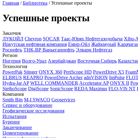
Главная
/
Библиотека
/
Успешные проекты
Успешные проекты
Заказчик
ЛУКОЙЛ
Chevron
SOCAR
Таас-Юрях Нефтегазодобыча
Xibu-
Иркутская нефтяная компания
Емир-Ойл
Жайкмунай
Kарачага
Роснефть
ТНК-ВР Ваньеганнефть
Элвари Нефтегаз
Регион
Нигерия
Волго-Урал
Азербайджан
Восточная Сибирь
Казахста
Технология
PowerPak
Stinger
ONYX 360
PeriScope HD
PowerDrive X5
Foam
ELBRUS
REAPRO
PowerDrive Archer
adnVISION
ImPulse
FLO
Hydra-Jar AP
WELL COMMANDER
Accelerator AP
ONYX II
Pow
StethoScope
DigiScope
SonicScope
REDA Maximus
FLO-VIS NT
Компания
Smith Bits
M-I SWACO
Geoservices
Сервис и оборудование
Геофизические исследования
Испытания
Бурение
Заканчивание
Цементирование