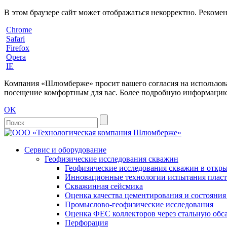
В этом браузере сайт может отображаться некорректно. Рекоме
Chrome
Safari
Firefox
Opera
IE
Компания «Шлюмберже» просит вашего согласия на использовани
посещение комфортным для вас. Более подробную информацию 
OK
Сервис и оборудование
Геофизические исследования скважин
Геофизические исследования скважин в откры
Инновационные технологии испытания пласто
Скважинная сейсмика
Оценка качества цементирования и состояни
Промыслово-геофизические исследования
Оценка ФЕС коллекторов через стальную об
Перфорация