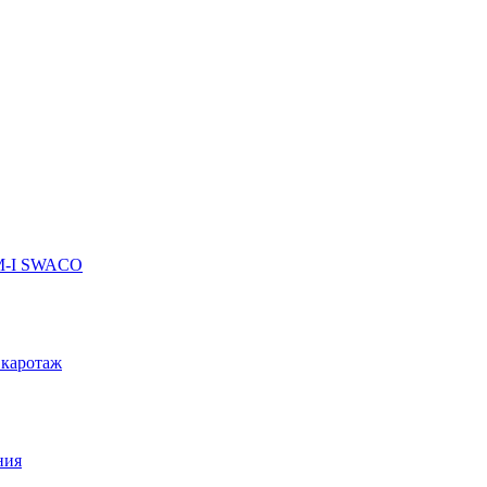
 M-I SWACO
 каротаж
ния