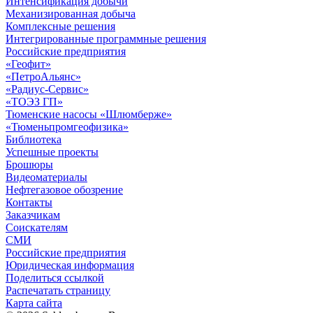
Интенсификация добычи
Механизированная добыча
Комплексные решения
Интегрированные программные решения
Российские предприятия
«Геофит»
«ПетроАльянс»
«Радиус-Сервис»
«ТОЭЗ ГП»
Тюменские насосы «Шлюмберже»
«Тюменьпромгеофизика»
Библиотека
Успешные проекты
Брошюры
Видеоматериалы
Нефтегазовое обозрение
Контакты
Заказчикам
Соискателям
СМИ
Российские предприятия
Юридическая информация
Поделиться ссылкой
Распечатать страницу
Карта сайта