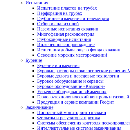
Испытания
Испытание пластов на трубах
Перфорация на трубах
Глубинные измерения и телеметрия
Отбор и анализ проб
Наземные испытания скважин
Многофазная расходометрия
Глубоководные испытания
Инженерное сопровождение
Испытания добывающего фонда скважин
Освоение морских месторождений
Бурение
Бурение и измерения
Буровые растворы и экологические решения
Буровые долота и передовые технологии
Буровое оборудование и сервисы
Буровое оборудование «Камерон»
Устьевое оборудование «Камерон»
Геолого-технологический контроль и газовый
Продукция и сервис компании Геофит
Заканчивание
Постоянный мониторинг скважин
Фильтры и регуляторы притока
Cистемы обеспечения контроля пескопроявле
Интеллектуальные системы заканчивания