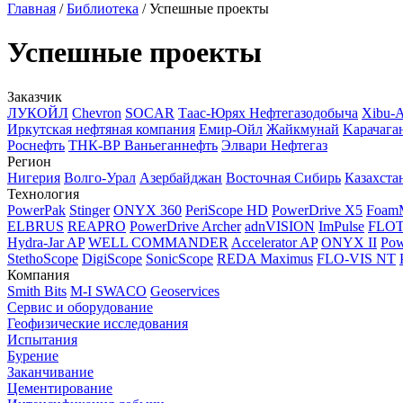
Главная
/
Библиотека
/
Успешные проекты
Успешные проекты
Заказчик
ЛУКОЙЛ
Chevron
SOCAR
Таас-Юрях Нефтегазодобыча
Xibu-
Иркутская нефтяная компания
Емир-Ойл
Жайкмунай
Kарачага
Роснефть
ТНК-ВР Ваньеганнефть
Элвари Нефтегаз
Регион
Нигерия
Волго-Урал
Азербайджан
Восточная Сибирь
Казахста
Технология
PowerPak
Stinger
ONYX 360
PeriScope HD
PowerDrive X5
Foam
ELBRUS
REAPRO
PowerDrive Archer
adnVISION
ImPulse
FLO
Hydra-Jar AP
WELL COMMANDER
Accelerator AP
ONYX II
Pow
StethoScope
DigiScope
SonicScope
REDA Maximus
FLO-VIS NT
Компания
Smith Bits
M-I SWACO
Geoservices
Сервис и оборудование
Геофизические исследования
Испытания
Бурение
Заканчивание
Цементирование