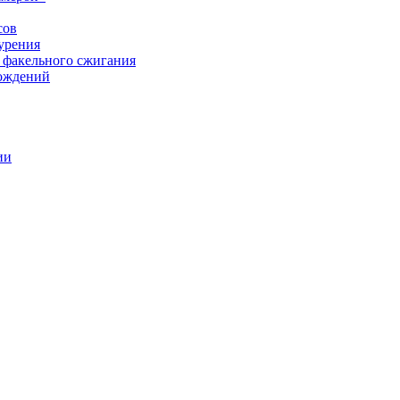
сов
урения
 факельного сжигания
рождений
ии