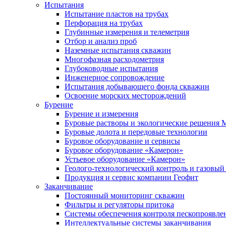
Испытания
Испытание пластов на трубах
Перфорация на трубах
Глубинные измерения и телеметрия
Отбор и анализ проб
Наземные испытания скважин
Многофазная расходометрия
Глубоководные испытания
Инженерное сопровождение
Испытания добывающего фонда скважин
Освоение морских месторождений
Бурение
Бурение и измерения
Буровые растворы и экологические решения
Буровые долота и передовые технологии
Буровое оборудование и сервисы
Буровое оборудование «Камерон»
Устьевое оборудование «Камерон»
Геолого-технологический контроль и газовый
Продукция и сервис компании Геофит
Заканчивание
Постоянный мониторинг скважин
Фильтры и регуляторы притока
Cистемы обеспечения контроля пескопроявле
Интеллектуальные системы заканчивания