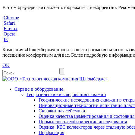
В этом браузере сайт может отображаться некорректно. Рекоме
Chrome
Safari
Firefox
Opera
IE
Компания «Шлюмберже» просит вашего согласия на использовани
посещение комфортным для вас. Более подробную информацию 
OK
Сервис и оборудование
Геофизические исследования скважин
Геофизические исследования скважин в откры
Инновационные технологии испытания пласто
Скважинная сейсмика
Оценка качества цементирования и состояни
Промыслово-геофизические исследования
Оценка ФЕС коллекторов через стальную об
Перфорация