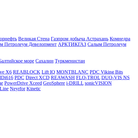
орнефть
Великая Стена
Газпром добыча Астрахань
Комнедра
м Петролеум Девелопмент
АРКТИКГАЗ
Салым Петролеум
Балтийское море
Сахалин
Туркменистан
ve X6
REABLOCK
Lift IQ
MONTBLANC
PDC Viking Bits
Di616
PDC
Direct XCD
REAWASH
FLO-TROL
DUO-VIS NS
me
PowerDrive Xceed
GeoSphere
i-DRILL
sonicVISION
Line
Neyrfor
Kinetic