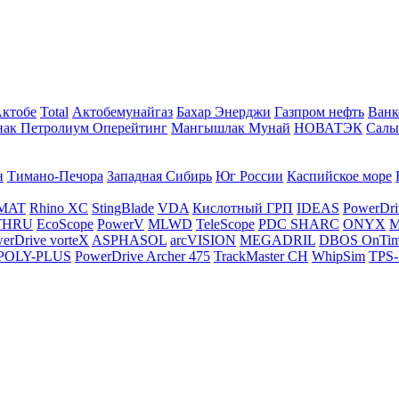
Актобе
Total
Актобемунайгаз
Бахар Энерджи
Газпром нефть
Ванк
нак Петролиум Оперейтинг
Мангышлак Мунай
НОВАТЭК
Салы
н
Тимано-Печора
Западная Сибирь
Юг России
Каспийское море
MAT
Rhino XC
StingBlade
VDA
Кислотный ГРП
IDEAS
PowerDri
THRU
EcoScope
PowerV
MLWD
TeleScope
PDC SHARC
ONYX
M
erDrive vorteX
ASPHASOL
arcVISION
MEGADRIL
DBOS OnTi
POLY-PLUS
PowerDrive Archer 475
TrackMaster CH
WhipSim
TPS-