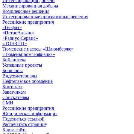
Интенсификация добычи
Механизированная добыча
Комплексные решения
Интегрированные программные решения
Российские предприятия
«Геофит»
«ПетроАльянс»
«Радиус-Сервис»
«ТОЭЗ ГП»
Тюменские насосы «Шлюмберже»
«Тюменьпромгеофизика»
Библиотека
Успешные проекты
Брошюры
Видеоматериалы
Нефтегазовое обозрение
Контакты
Заказчикам
Соискателям
СМИ
Российские предприятия
Юридическая информация
Поделиться ссылкой
Распечатать страницу
Карта сайта