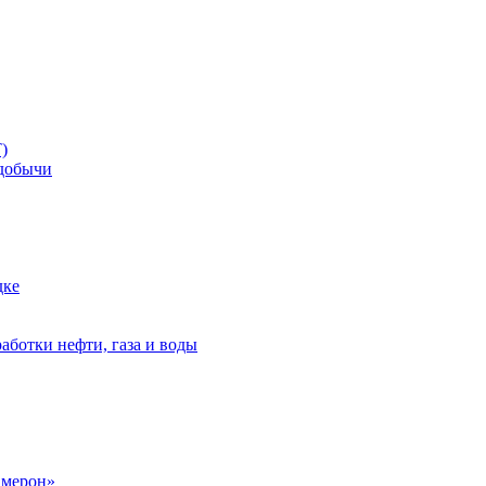
)
добычи
дке
аботки нефти, газа и воды
амерон»