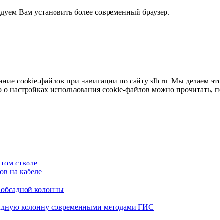
ндуем Вам установить более современный браузер.
е cookie-файлов при навигации по сайту slb.ru. Мы делаем это 
о настройках использования cookie-файлов можно прочитать, 
том стволе
в на кабеле
я обсадной колонны
садную колонну современными методами ГИС