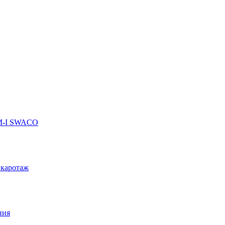
 M-I SWACO
 каротаж
ния