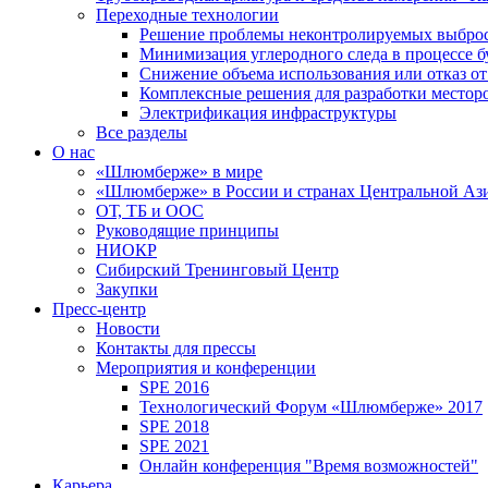
Переходные технологии
Решение проблемы неконтролируемых выбро
Минимизация углеродного следа в процессе б
Снижение объема использования или отказ от
Комплексные решения для разработки место
Электрификация инфраструктуры
Все разделы
О нас
«Шлюмберже» в мире
«Шлюмберже» в России и странах Центральной Аз
ОТ, ТБ и ООС
Руководящие принципы
НИОКР
Сибирский Тренинговый Центр
Закупки
Пресс-центр
Новости
Контакты для прессы
Мероприятия и конференции
SPE 2016
Технологический Форум «Шлюмберже» 2017
SPE 2018
SPE 2021
Онлайн конференция "Время возможностей"
Карьера