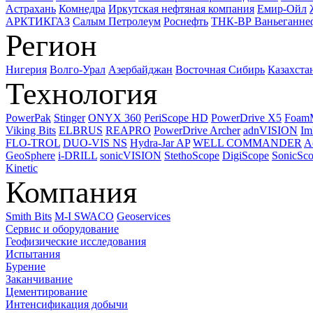
Астрахань
Комнедра
Иркутская нефтяная компания
Емир-Ойл
АРКТИКГАЗ
Салым Петролеум
Роснефть
ТНК-ВР Ваньеганне
Регион
Нигерия
Волго-Урал
Азербайджан
Восточная Сибирь
Казахста
Технология
PowerPak
Stinger
ONYX 360
PeriScope HD
PowerDrive X5
Foam
Viking Bits
ELBRUS
REAPRO
PowerDrive Archer
adnVISION
Im
FLO-TROL
DUO-VIS NS
Hydra-Jar AP
WELL COMMANDER
A
GeoSphere
i-DRILL
sonicVISION
StethoScope
DigiScope
SonicSc
Kinetic
Компания
Smith Bits
M-I SWACO
Geoservices
Сервис и оборудование
Геофизические исследования
Испытания
Бурение
Заканчивание
Цементирование
Интенсификация добычи