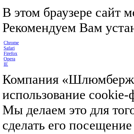
В этом браузере сайт 
Рекомендуем Вам устан
Chrome
Safari
Firefox
Opera
IE
Компания «Шлюмберже»
использование cookie-ф
Мы делаем это для тог
сделать его посещение