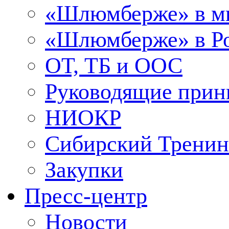
«Шлюмберже» в м
«Шлюмберже» в Ро
ОТ, ТБ и ООС
Руководящие при
НИОКР
Сибирский Тренин
Закупки
Пресс-центр
Новости