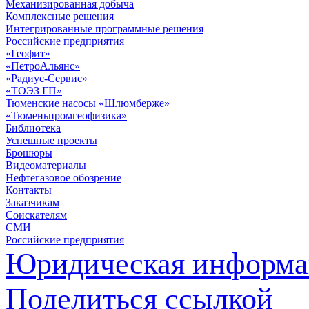
Механизированная добыча
Комплексные решения
Интегрированные программные решения
Российские предприятия
«Геофит»
«ПетроАльянс»
«Радиус-Сервис»
«ТОЭЗ ГП»
Тюменские насосы «Шлюмберже»
«Тюменьпромгеофизика»
Библиотека
Успешные проекты
Брошюры
Видеоматериалы
Нефтегазовое обозрение
Контакты
Заказчикам
Соискателям
СМИ
Российские предприятия
Юридическая информа
Поделиться ссылкой