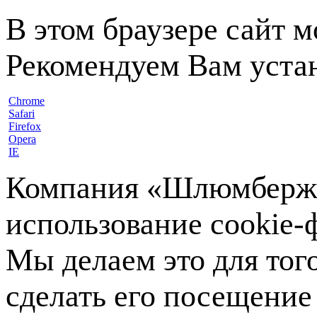
В этом браузере сайт 
Рекомендуем Вам устан
Chrome
Safari
Firefox
Opera
IE
Компания «Шлюмберже»
использование cookie-ф
Мы делаем это для тог
сделать его посещение