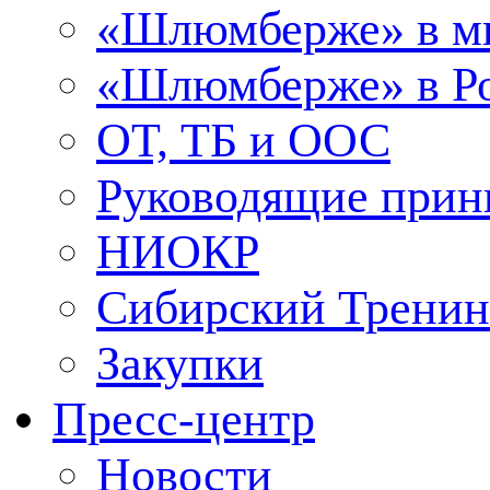
«Шлюмберже» в м
«Шлюмберже» в Ро
ОТ, ТБ и ООС
Руководящие при
НИОКР
Сибирский Тренин
Закупки
Пресс-центр
Новости