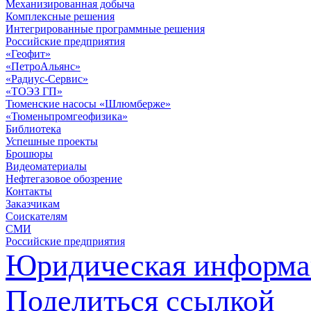
Механизированная добыча
Комплексные решения
Интегрированные программные решения
Российские предприятия
«Геофит»
«ПетроАльянс»
«Радиус-Сервис»
«ТОЭЗ ГП»
Тюменские насосы «Шлюмберже»
«Тюменьпромгеофизика»
Библиотека
Успешные проекты
Брошюры
Видеоматериалы
Нефтегазовое обозрение
Контакты
Заказчикам
Соискателям
СМИ
Российские предприятия
Юридическая информа
Поделиться ссылкой