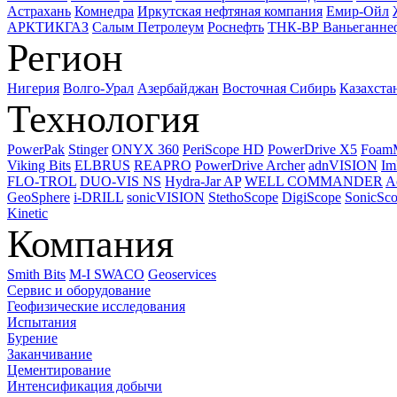
Астрахань
Комнедра
Иркутская нефтяная компания
Емир-Ойл
АРКТИКГАЗ
Салым Петролеум
Роснефть
ТНК-ВР Ваньеганне
Регион
Нигерия
Волго-Урал
Азербайджан
Восточная Сибирь
Казахста
Технология
PowerPak
Stinger
ONYX 360
PeriScope HD
PowerDrive X5
Foam
Viking Bits
ELBRUS
REAPRO
PowerDrive Archer
adnVISION
Im
FLO-TROL
DUO-VIS NS
Hydra-Jar AP
WELL COMMANDER
A
GeoSphere
i-DRILL
sonicVISION
StethoScope
DigiScope
SonicSc
Kinetic
Компания
Smith Bits
M-I SWACO
Geoservices
Сервис и оборудование
Геофизические исследования
Испытания
Бурение
Заканчивание
Цементирование
Интенсификация добычи