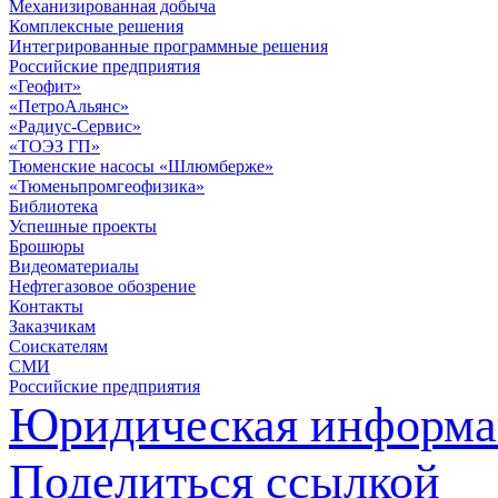
Механизированная добыча
Комплексные решения
Интегрированные программные решения
Российские предприятия
«Геофит»
«ПетроАльянс»
«Радиус-Сервис»
«ТОЭЗ ГП»
Тюменские насосы «Шлюмберже»
«Тюменьпромгеофизика»
Библиотека
Успешные проекты
Брошюры
Видеоматериалы
Нефтегазовое обозрение
Контакты
Заказчикам
Соискателям
СМИ
Российские предприятия
Юридическая информа
Поделиться ссылкой