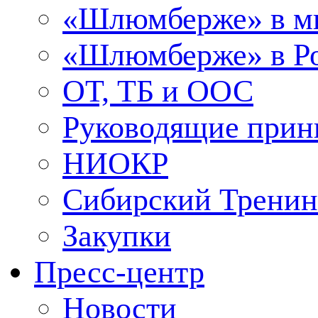
«Шлюмберже» в м
«Шлюмберже» в Ро
ОТ, ТБ и ООС
Руководящие при
НИОКР
Сибирский Тренин
Закупки
Пресс-центр
Новости