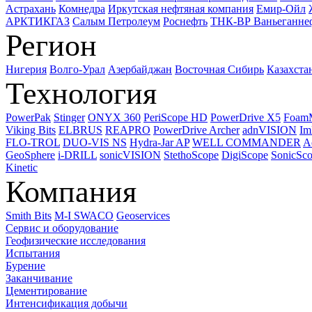
Астрахань
Комнедра
Иркутская нефтяная компания
Емир-Ойл
АРКТИКГАЗ
Салым Петролеум
Роснефть
ТНК-ВР Ваньеганне
Регион
Нигерия
Волго-Урал
Азербайджан
Восточная Сибирь
Казахста
Технология
PowerPak
Stinger
ONYX 360
PeriScope HD
PowerDrive X5
Foam
Viking Bits
ELBRUS
REAPRO
PowerDrive Archer
adnVISION
Im
FLO-TROL
DUO-VIS NS
Hydra-Jar AP
WELL COMMANDER
A
GeoSphere
i-DRILL
sonicVISION
StethoScope
DigiScope
SonicSc
Kinetic
Компания
Smith Bits
M-I SWACO
Geoservices
Сервис и оборудование
Геофизические исследования
Испытания
Бурение
Заканчивание
Цементирование
Интенсификация добычи