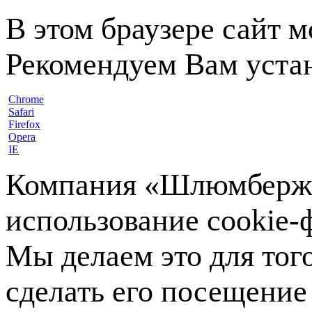
В этом браузере сайт 
Рекомендуем Вам устан
Chrome
Safari
Firefox
Opera
IE
Компания «Шлюмберже»
использование cookie-ф
Мы делаем это для тог
сделать его посещение