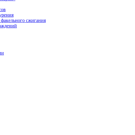
сов
урения
 факельного сжигания
рождений
ии