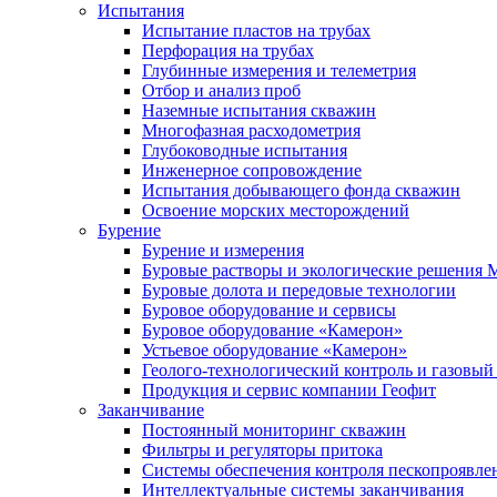
Испытания
Испытание пластов на трубах
Перфорация на трубах
Глубинные измерения и телеметрия
Отбор и анализ проб
Наземные испытания скважин
Многофазная расходометрия
Глубоководные испытания
Инженерное сопровождение
Испытания добывающего фонда скважин
Освоение морских месторождений
Бурение
Бурение и измерения
Буровые растворы и экологические решения
Буровые долота и передовые технологии
Буровое оборудование и сервисы
Буровое оборудование «Камерон»
Устьевое оборудование «Камерон»
Геолого-технологический контроль и газовый
Продукция и сервис компании Геофит
Заканчивание
Постоянный мониторинг скважин
Фильтры и регуляторы притока
Cистемы обеспечения контроля пескопроявле
Интеллектуальные системы заканчивания