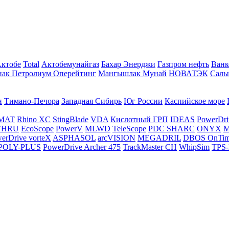
Актобе
Total
Актобемунайгаз
Бахар Энерджи
Газпром нефть
Ванк
нак Петролиум Оперейтинг
Мангышлак Мунай
НОВАТЭК
Салы
н
Тимано-Печора
Западная Сибирь
Юг России
Каспийское море
MAT
Rhino XC
StingBlade
VDA
Кислотный ГРП
IDEAS
PowerDri
THRU
EcoScope
PowerV
MLWD
TeleScope
PDC SHARC
ONYX
M
erDrive vorteX
ASPHASOL
arcVISION
MEGADRIL
DBOS OnTi
POLY-PLUS
PowerDrive Archer 475
TrackMaster CH
WhipSim
TPS-