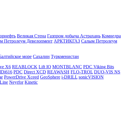
орнефть
Великая Стена
Газпром добыча Астрахань
Комнедра
м Петролеум Девелопмент
АРКТИКГАЗ
Салым Петролеум
Балтийское море
Сахалин
Туркменистан
ve X6
REABLOCK
Lift IQ
MONTBLANC
PDC Viking Bits
Di616
PDC
Direct XCD
REAWASH
FLO-TROL
DUO-VIS NS
me
PowerDrive Xceed
GeoSphere
i-DRILL
sonicVISION
Line
Neyrfor
Kinetic