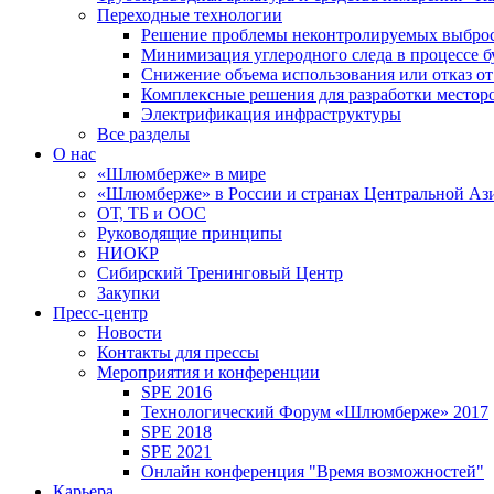
Переходные технологии
Решение проблемы неконтролируемых выбро
Минимизация углеродного следа в процессе б
Снижение объема использования или отказ от
Комплексные решения для разработки место
Электрификация инфраструктуры
Все разделы
О нас
«Шлюмберже» в мире
«Шлюмберже» в России и странах Центральной Аз
ОТ, ТБ и ООС
Руководящие принципы
НИОКР
Сибирский Тренинговый Центр
Закупки
Пресс-центр
Новости
Контакты для прессы
Мероприятия и конференции
SPE 2016
Технологический Форум «Шлюмберже» 2017
SPE 2018
SPE 2021
Онлайн конференция "Время возможностей"
Карьера