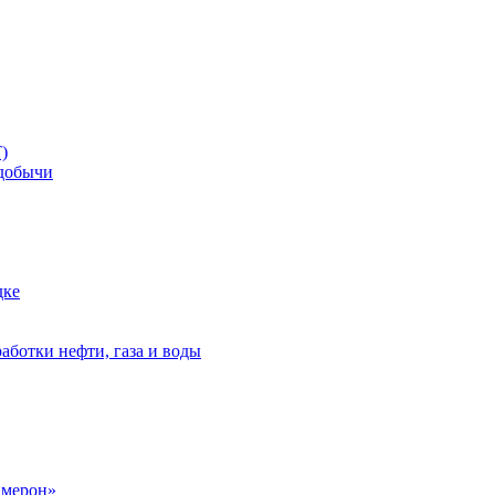
)
добычи
дке
аботки нефти, газа и воды
амерон»