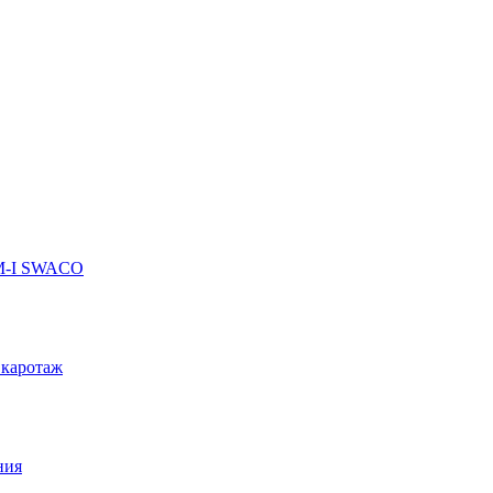
 M-I SWACO
 каротаж
ния