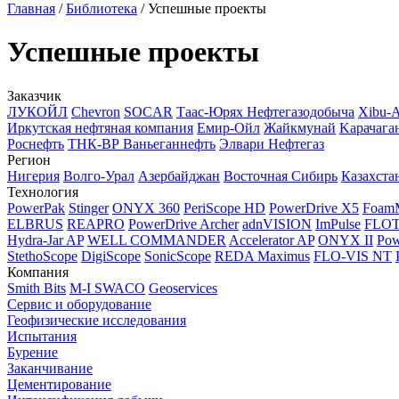
Главная
/
Библиотека
/
Успешные проекты
Успешные проекты
Заказчик
ЛУКОЙЛ
Chevron
SOCAR
Таас-Юрях Нефтегазодобыча
Xibu-
Иркутская нефтяная компания
Емир-Ойл
Жайкмунай
Kарачага
Роснефть
ТНК-ВР Ваньеганнефть
Элвари Нефтегаз
Регион
Нигерия
Волго-Урал
Азербайджан
Восточная Сибирь
Казахста
Технология
PowerPak
Stinger
ONYX 360
PeriScope HD
PowerDrive X5
Foam
ELBRUS
REAPRO
PowerDrive Archer
adnVISION
ImPulse
FLO
Hydra-Jar AP
WELL COMMANDER
Accelerator AP
ONYX II
Pow
StethoScope
DigiScope
SonicScope
REDA Maximus
FLO-VIS NT
Компания
Smith Bits
M-I SWACO
Geoservices
Сервис и оборудование
Геофизические исследования
Испытания
Бурение
Заканчивание
Цементирование