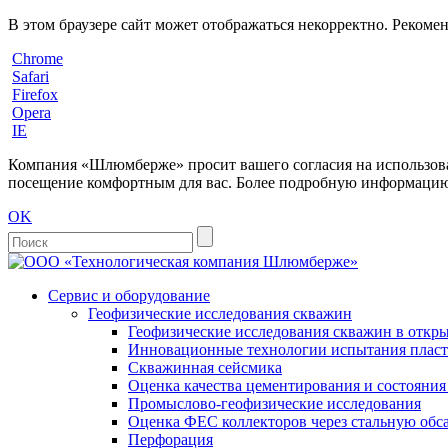
В этом браузере сайт может отображаться некорректно. Рекоме
Chrome
Safari
Firefox
Opera
IE
Компания «Шлюмберже» просит вашего согласия на использовани
посещение комфортным для вас. Более подробную информацию 
OK
Сервис и оборудование
Геофизические исследования скважин
Геофизические исследования скважин в откры
Инновационные технологии испытания пласто
Скважинная сейсмика
Оценка качества цементирования и состояни
Промыслово-геофизические исследования
Оценка ФЕС коллекторов через стальную об
Перфорация