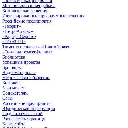
Интенсификация добычи
Механизированная добыча
Комплексные решения
Интегрированные программные решения
Российские предприятия
«Геофит»
«ПетроАльянс»
«Радиус-Сервис»
«ТОЭЗ ГП»
Тюменские насосы «Шлюмберже»
«Тюменьпромгеофизика»
Библиотека
Успешные проекты
Брошюры
Видеоматериалы
Нефтегазовое обозрение
Контакты
Заказчикам
Соискателям
СМИ
Российские предприятия
Юридическая информация
Поделиться ссылкой
Распечатать страницу
Карта сайта