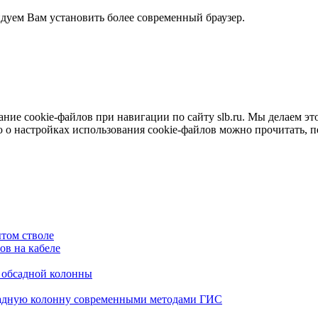
ндуем Вам установить более современный браузер.
е cookie-файлов при навигации по сайту slb.ru. Мы делаем это 
о настройках использования cookie-файлов можно прочитать, 
том стволе
в на кабеле
я обсадной колонны
садную колонну современными методами ГИС