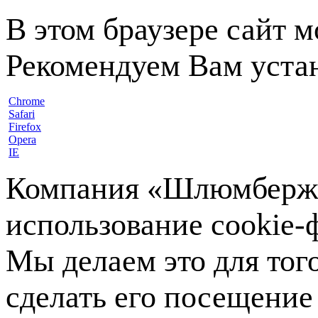
В этом браузере сайт 
Рекомендуем Вам устан
Chrome
Safari
Firefox
Opera
IE
Компания «Шлюмберже»
использование cookie-ф
Мы делаем это для тог
сделать его посещение