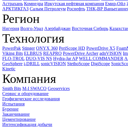
Астрахань
Комнедра
Иркутская нефтяная компания
Емир-Ойл
АРКТИКГАЗ
Салым Петролеум
Роснефть
ТНК-ВР Ваньеганне
Регион
Нигерия
Волго-Урал
Азербайджан
Восточная Сибирь
Казахста
Технология
PowerPak
Stinger
ONYX 360
PeriScope HD
PowerDrive X5
Foam
Viking Bits
ELBRUS
REAPRO
PowerDrive Archer
adnVISION
Im
FLO-TROL
DUO-VIS NS
Hydra-Jar AP
WELL COMMANDER
A
GeoSphere
i-DRILL
sonicVISION
StethoScope
DigiScope
SonicSc
Kinetic
Компания
Smith Bits
M-I SWACO
Geoservices
Сервис и оборудование
Геофизические исследования
Испытания
Бурение
Заканчивание
Цементирование
Интенсификация добычи