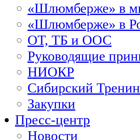
«Шлюмберже» в м
«Шлюмберже» в Ро
ОТ, ТБ и ООС
Руководящие при
НИОКР
Сибирский Тренин
Закупки
Пресс-центр
Новости