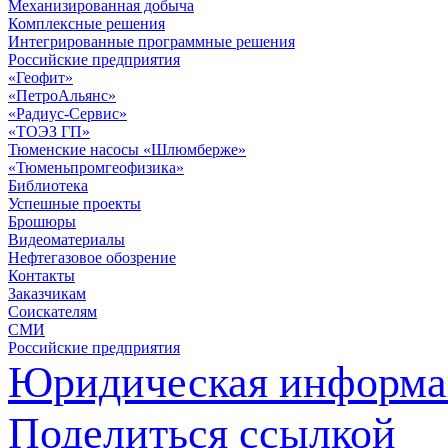
Механизированная добыча
Комплексные решения
Интегрированные программные решения
Российские предприятия
«Геофит»
«ПетроАльянс»
«Радиус-Сервис»
«ТОЭЗ ГП»
Тюменские насосы «Шлюмберже»
«Тюменьпромгеофизика»
Библиотека
Успешные проекты
Брошюры
Видеоматериалы
Нефтегазовое обозрение
Контакты
Заказчикам
Соискателям
СМИ
Российские предприятия
Юридическая информа
Поделиться ссылкой