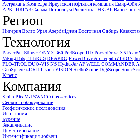
Астрахань
Комнедра
Иркутская нефтяная компания
Емир-Ойл
АРКТИКГАЗ
Салым Петролеум
Роснефть
ТНК-ВР Ваньеганне
Регион
Нигерия
Волго-Урал
Азербайджан
Восточная Сибирь
Казахста
Технология
PowerPak
Stinger
ONYX 360
PeriScope HD
PowerDrive X5
Foam
Viking Bits
ELBRUS
REAPRO
PowerDrive Archer
adnVISION
Im
FLO-TROL
DUO-VIS NS
Hydra-Jar AP
WELL COMMANDER
A
GeoSphere
i-DRILL
sonicVISION
StethoScope
DigiScope
SonicSc
Kinetic
Компания
Smith Bits
M-I SWACO
Geoservices
Сервис и оборудование
Геофизические исследования
Испытания
Бурение
Заканчивание
Цементирование
Интенсификация добычи