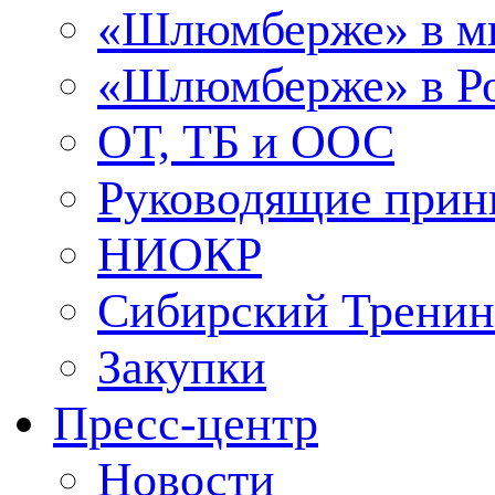
«Шлюмберже» в м
«Шлюмберже» в Ро
ОТ, ТБ и ООС
Руководящие при
НИОКР
Сибирский Тренин
Закупки
Пресс-центр
Новости