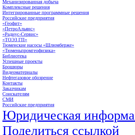
Механизированная добыча
Комплексные решения
Интегрированные программные решения
Российские предприятия
«Геофит»
«ПетроАльянс»
«Радиус-Сервис»
«ТОЭЗ ГП»
Тюменские насосы «Шлюмберже»
«Тюменьпромгеофизика»
Библиотека
Успешные проекты
Брошюры
Видеоматериалы
Нефтегазовое обозрение
Контакты
Заказчикам
Соискателям
СМИ
Российские предприятия
Юридическая информа
Поделиться ссылкой