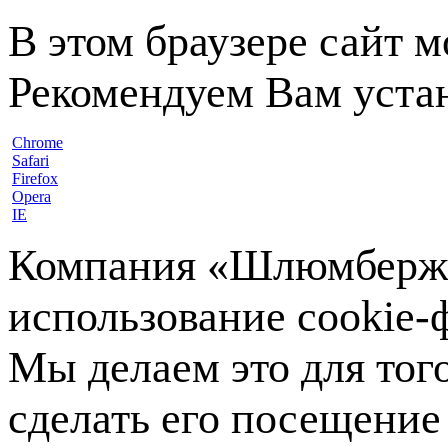
В этом браузере сайт 
Рекомендуем Вам устан
Chrome
Safari
Firefox
Opera
IE
Компания «Шлюмберже»
использование cookie-ф
Мы делаем это для тог
сделать его посещение