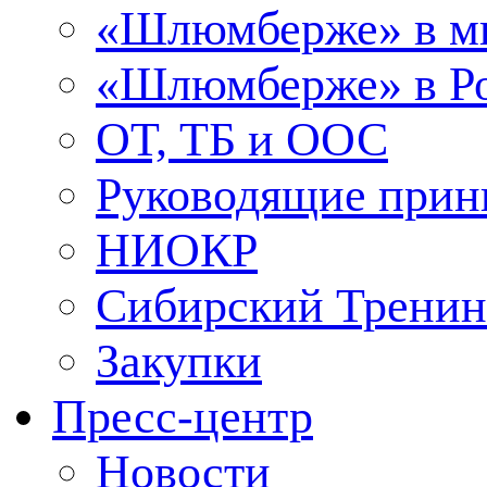
«Шлюмберже» в м
«Шлюмберже» в Ро
ОТ, ТБ и ООС
Руководящие при
НИОКР
Сибирский Тренин
Закупки
Пресс-центр
Новости