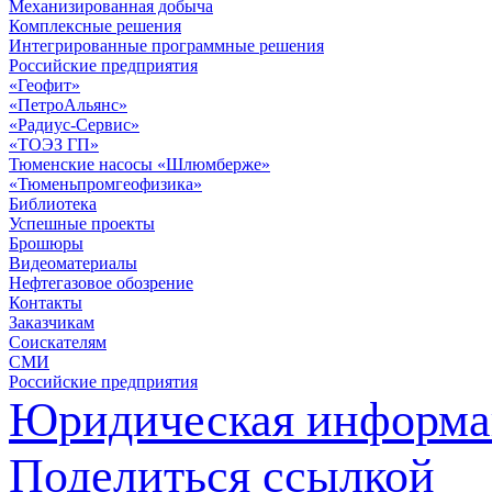
Механизированная добыча
Комплексные решения
Интегрированные программные решения
Российские предприятия
«Геофит»
«ПетроАльянс»
«Радиус-Сервис»
«ТОЭЗ ГП»
Тюменские насосы «Шлюмберже»
«Тюменьпромгеофизика»
Библиотека
Успешные проекты
Брошюры
Видеоматериалы
Нефтегазовое обозрение
Контакты
Заказчикам
Соискателям
СМИ
Российские предприятия
Юридическая информа
Поделиться ссылкой