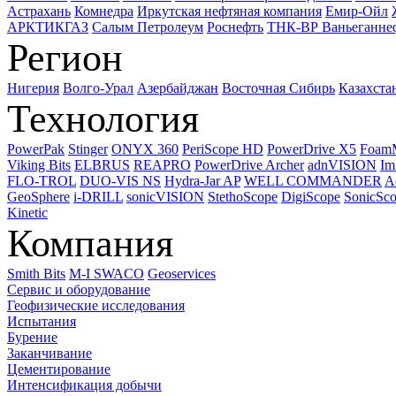
Астрахань
Комнедра
Иркутская нефтяная компания
Емир-Ойл
АРКТИКГАЗ
Салым Петролеум
Роснефть
ТНК-ВР Ваньеганне
Регион
Нигерия
Волго-Урал
Азербайджан
Восточная Сибирь
Казахста
Технология
PowerPak
Stinger
ONYX 360
PeriScope HD
PowerDrive X5
Foam
Viking Bits
ELBRUS
REAPRO
PowerDrive Archer
adnVISION
Im
FLO-TROL
DUO-VIS NS
Hydra-Jar AP
WELL COMMANDER
A
GeoSphere
i-DRILL
sonicVISION
StethoScope
DigiScope
SonicSc
Kinetic
Компания
Smith Bits
M-I SWACO
Geoservices
Сервис и оборудование
Геофизические исследования
Испытания
Бурение
Заканчивание
Цементирование
Интенсификация добычи