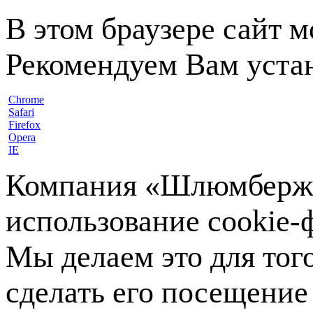
В этом браузере сайт 
Рекомендуем Вам устан
Chrome
Safari
Firefox
Opera
IE
Компания «Шлюмберже»
использование cookie-ф
Мы делаем это для тог
сделать его посещение