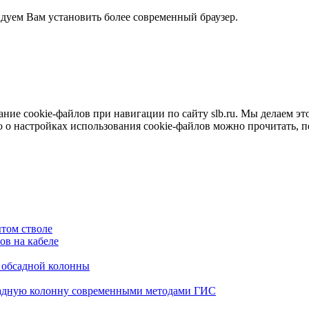
ндуем Вам установить более современный браузер.
е cookie-файлов при навигации по сайту slb.ru. Мы делаем это 
о настройках использования cookie-файлов можно прочитать, 
том стволе
в на кабеле
я обсадной колонны
садную колонну современными методами ГИС