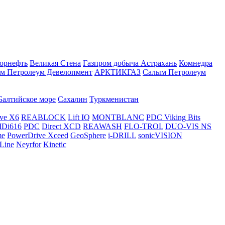
орнефть
Великая Стена
Газпром добыча Астрахань
Комнедра
м Петролеум Девелопмент
АРКТИКГАЗ
Салым Петролеум
Балтийское море
Сахалин
Туркменистан
ve X6
REABLOCK
Lift IQ
MONTBLANC
PDC Viking Bits
Di616
PDC
Direct XCD
REAWASH
FLO-TROL
DUO-VIS NS
me
PowerDrive Xceed
GeoSphere
i-DRILL
sonicVISION
Line
Neyrfor
Kinetic