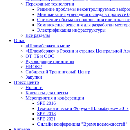
Переходные технологии
Решение проблемы неконтролируемых выбро
Минимизация углеродного следа в процессе б
Снижение объема использования или отказ от
Комплексные решения для разработки место
Электрификация инфраструктуры
Все разделы
О нас
«Шлюмберже» в мире
«Шлюмберже» в России и странах Центральной Аз
ОТ, ТБ и ООС
Руководящие принципы
НИОКР
Сибирский Тренинговый Центр
Закупки
Пресс-центр
Новости
Контакты для прессы
Мероприятия и конференции
SPE 2016
Технологический Форум «Шлюмберже» 2017
SPE 2018
SPE 2021
Онлайн конференция "Время возможностей"
Карьера