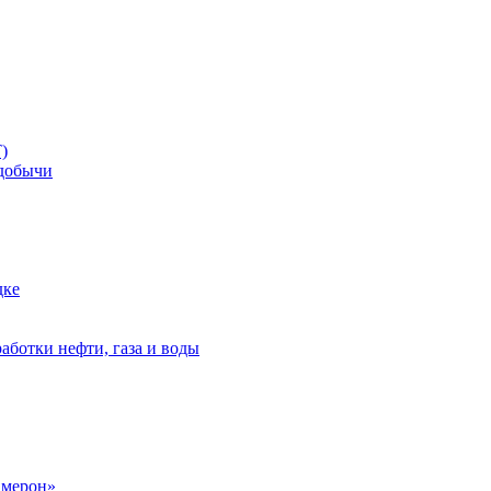
)
добычи
дке
аботки нефти, газа и воды
амерон»