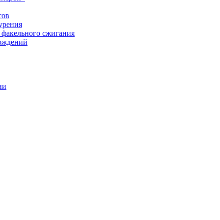
сов
урения
 факельного сжигания
рождений
ии