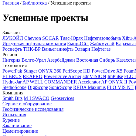
Главная
/
Библиотека
/
Успешные проекты
Успешные проекты
Заказчик
ЛУКОЙЛ
Chevron
SOCAR
Таас-Юрях Нефтегазодобыча
Xibu-
Иркутская нефтяная компания
Емир-Ойл
Жайкмунай
Kарачага
Роснефть
ТНК-ВР Ваньеганнефть
Элвари Нефтегаз
Регион
Нигерия
Волго-Урал
Азербайджан
Восточная Сибирь
Казахста
Технология
PowerPak
Stinger
ONYX 360
PeriScope HD
PowerDrive X5
Foam
ELBRUS
REAPRO
PowerDrive Archer
adnVISION
ImPulse
FLO
Hydra-Jar AP
WELL COMMANDER
Accelerator AP
ONYX II
Pow
StethoScope
DigiScope
SonicScope
REDA Maximus
FLO-VIS NT
Компания
Smith Bits
M-I SWACO
Geoservices
Сервис и оборудование
Геофизические исследования
Испытания
Бурение
Заканчивание
Цементирование