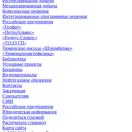
Интенсификация добычи
Механизированная добыча
Комплексные решения
Интегрированные программные решения
Российские предприятия
«Геофит»
«ПетроАльянс»
«Радиус-Сервис»
«ТОЭЗ ГП»
Тюменские насосы «Шлюмберже»
«Тюменьпромгеофизика»
Библиотека
Успешные проекты
Брошюры
Видеоматериалы
Нефтегазовое обозрение
Контакты
Заказчикам
Соискателям
СМИ
Российские предприятия
Юридическая информация
Поделиться ссылкой
Распечатать страницу
Карта сайта