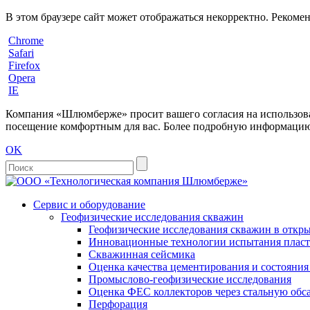
В этом браузере сайт может отображаться некорректно. Рекоме
Chrome
Safari
Firefox
Opera
IE
Компания «Шлюмберже» просит вашего согласия на использовани
посещение комфортным для вас. Более подробную информацию 
OK
Сервис и оборудование
Геофизические исследования скважин
Геофизические исследования скважин в откры
Инновационные технологии испытания пласто
Скважинная сейсмика
Оценка качества цементирования и состояни
Промыслово-геофизические исследования
Оценка ФЕС коллекторов через стальную об
Перфорация