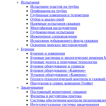
Испытания
Испытание пластов на трубах
Перфорация на трубах
Глубинные измерения и телеметрия
Отбор и анализ проб
Наземные испытания скважин
Многофазная расходометрия
Глубоководные испытания
Инженерное сопровождение
Испытания добывающего фонда скважин
Освоение морских месторождений
Бурение
Бурение и измерения
Буровые растворы и экологические решения
Буровые долота и передовые технологии
Буровое оборудование и сервисы
Буровое оборудование «Камерон»
Устьевое оборудование «Камерон»
Геолого-технологический контроль и газовый
Продукция и сервис компании Геофит
Заканчивание
Постоянный мониторинг скважин
Фильтры и регуляторы притока
Cистемы обеспечения контроля пескопроявле
Интеллектуальные системы заканчивания