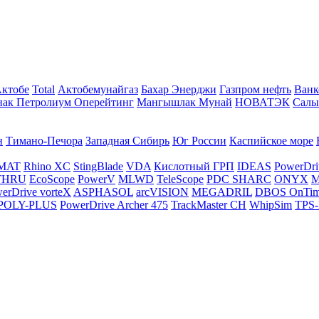
Актобе
Total
Актобемунайгаз
Бахар Энерджи
Газпром нефть
Ванк
нак Петролиум Оперейтинг
Мангышлак Мунай
НОВАТЭК
Салы
н
Тимано-Печора
Западная Сибирь
Юг России
Каспийское море
MAT
Rhino XC
StingBlade
VDA
Кислотный ГРП
IDEAS
PowerDri
THRU
EcoScope
PowerV
MLWD
TeleScope
PDC SHARC
ONYX
M
erDrive vorteX
ASPHASOL
arcVISION
MEGADRIL
DBOS OnTi
POLY-PLUS
PowerDrive Archer 475
TrackMaster CH
WhipSim
TPS-