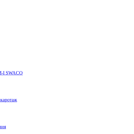
 M-I SWACO
 каротаж
ния