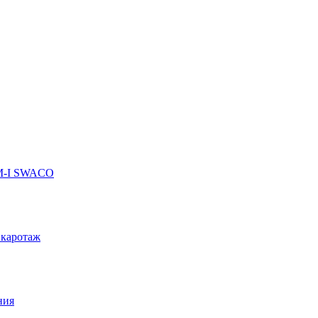
 M-I SWACO
 каротаж
ния