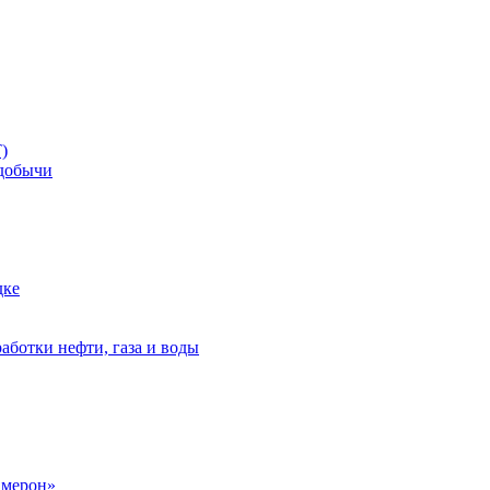
)
добычи
дке
аботки нефти, газа и воды
амерон»