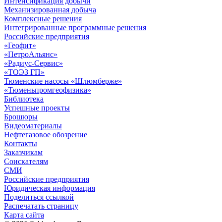
Интенсификация добычи
Механизированная добыча
Комплексные решения
Интегрированные программные решения
Российские предприятия
«Геофит»
«ПетроАльянс»
«Радиус-Сервис»
«ТОЭЗ ГП»
Тюменские насосы «Шлюмберже»
«Тюменьпромгеофизика»
Библиотека
Успешные проекты
Брошюры
Видеоматериалы
Нефтегазовое обозрение
Контакты
Заказчикам
Соискателям
СМИ
Российские предприятия
Юридическая информация
Поделиться ссылкой
Распечатать страницу
Карта сайта