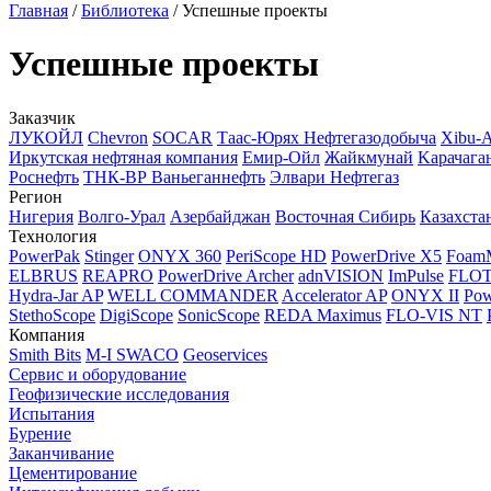
Главная
/
Библиотека
/
Успешные проекты
Успешные проекты
Заказчик
ЛУКОЙЛ
Chevron
SOCAR
Таас-Юрях Нефтегазодобыча
Xibu-
Иркутская нефтяная компания
Емир-Ойл
Жайкмунай
Kарачага
Роснефть
ТНК-ВР Ваньеганнефть
Элвари Нефтегаз
Регион
Нигерия
Волго-Урал
Азербайджан
Восточная Сибирь
Казахста
Технология
PowerPak
Stinger
ONYX 360
PeriScope HD
PowerDrive X5
Foam
ELBRUS
REAPRO
PowerDrive Archer
adnVISION
ImPulse
FLO
Hydra-Jar AP
WELL COMMANDER
Accelerator AP
ONYX II
Pow
StethoScope
DigiScope
SonicScope
REDA Maximus
FLO-VIS NT
Компания
Smith Bits
M-I SWACO
Geoservices
Сервис и оборудование
Геофизические исследования
Испытания
Бурение
Заканчивание
Цементирование