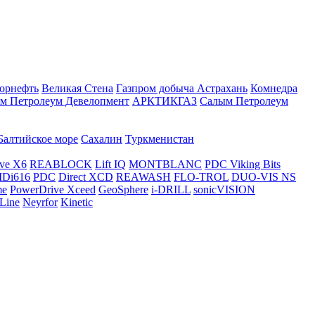
орнефть
Великая Стена
Газпром добыча Астрахань
Комнедра
м Петролеум Девелопмент
АРКТИКГАЗ
Салым Петролеум
Балтийское море
Сахалин
Туркменистан
ve X6
REABLOCK
Lift IQ
MONTBLANC
PDC Viking Bits
Di616
PDC
Direct XCD
REAWASH
FLO-TROL
DUO-VIS NS
me
PowerDrive Xceed
GeoSphere
i-DRILL
sonicVISION
Line
Neyrfor
Kinetic