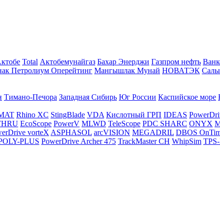
Актобе
Total
Актобемунайгаз
Бахар Энерджи
Газпром нефть
Ванк
нак Петролиум Оперейтинг
Мангышлак Мунай
НОВАТЭК
Салы
н
Тимано-Печора
Западная Сибирь
Юг России
Каспийское море
MAT
Rhino XC
StingBlade
VDA
Кислотный ГРП
IDEAS
PowerDri
THRU
EcoScope
PowerV
MLWD
TeleScope
PDC SHARC
ONYX
M
erDrive vorteX
ASPHASOL
arcVISION
MEGADRIL
DBOS OnTi
POLY-PLUS
PowerDrive Archer 475
TrackMaster CH
WhipSim
TPS-