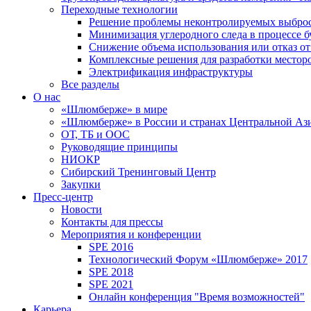
Переходные технологии
Решение проблемы неконтролируемых выбро
Минимизация углеродного следа в процессе б
Снижение объема использования или отказ от
Комплексные решения для разработки место
Электрификация инфраструктуры
Все разделы
О нас
«Шлюмберже» в мире
«Шлюмберже» в России и странах Центральной Аз
ОТ, ТБ и ООС
Руководящие принципы
НИОКР
Сибирский Тренинговый Центр
Закупки
Пресс-центр
Новости
Контакты для прессы
Мероприятия и конференции
SPE 2016
Технологический Форум «Шлюмберже» 2017
SPE 2018
SPE 2021
Онлайн конференция "Время возможностей"
Карьера