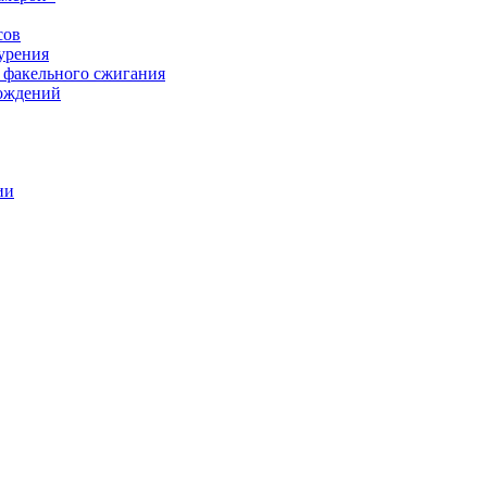
сов
урения
 факельного сжигания
рождений
ии