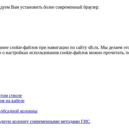
ндуем Вам установить более современный браузер.
е cookie-файлов при навигации по сайту slb.ru. Мы делаем это 
о настройках использования cookie-файлов можно прочитать, 
том стволе
в на кабеле
я обсадной колонны
садную колонну современными методами ГИС