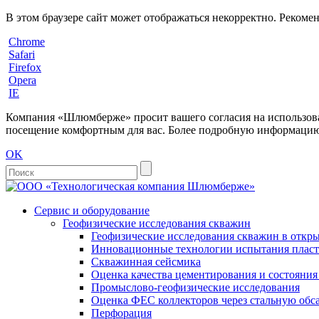
В этом браузере сайт может отображаться некорректно. Рекоме
Chrome
Safari
Firefox
Opera
IE
Компания «Шлюмберже» просит вашего согласия на использовани
посещение комфортным для вас. Более подробную информацию 
OK
Сервис и оборудование
Геофизические исследования скважин
Геофизические исследования скважин в откры
Инновационные технологии испытания пласто
Скважинная сейсмика
Оценка качества цементирования и состояни
Промыслово-геофизические исследования
Оценка ФЕС коллекторов через стальную об
Перфорация