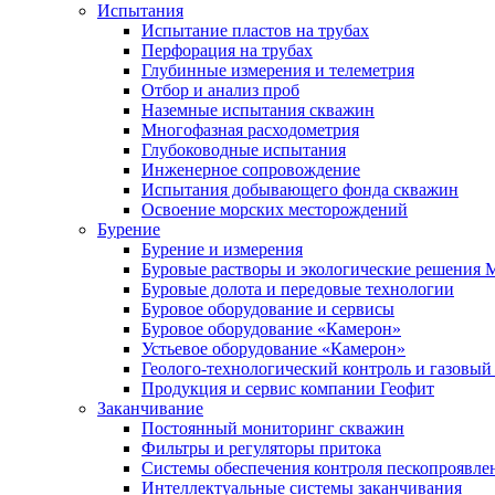
Испытания
Испытание пластов на трубах
Перфорация на трубах
Глубинные измерения и телеметрия
Отбор и анализ проб
Наземные испытания скважин
Многофазная расходометрия
Глубоководные испытания
Инженерное сопровождение
Испытания добывающего фонда скважин
Освоение морских месторождений
Бурение
Бурение и измерения
Буровые растворы и экологические решения
Буровые долота и передовые технологии
Буровое оборудование и сервисы
Буровое оборудование «Камерон»
Устьевое оборудование «Камерон»
Геолого-технологический контроль и газовый
Продукция и сервис компании Геофит
Заканчивание
Постоянный мониторинг скважин
Фильтры и регуляторы притока
Cистемы обеспечения контроля пескопроявле
Интеллектуальные системы заканчивания