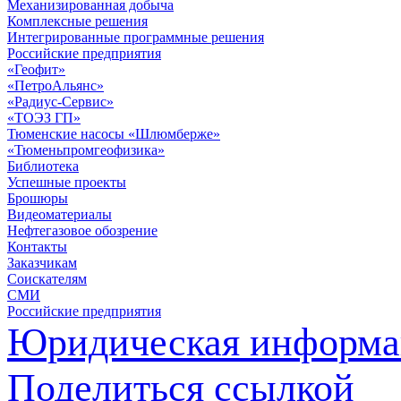
Механизированная добыча
Комплексные решения
Интегрированные программные решения
Российские предприятия
«Геофит»
«ПетроАльянс»
«Радиус-Сервис»
«ТОЭЗ ГП»
Тюменские насосы «Шлюмберже»
«Тюменьпромгеофизика»
Библиотека
Успешные проекты
Брошюры
Видеоматериалы
Нефтегазовое обозрение
Контакты
Заказчикам
Соискателям
СМИ
Российские предприятия
Юридическая информа
Поделиться ссылкой