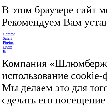
В этом браузере сайт 
Рекомендуем Вам устан
Chrome
Safari
Firefox
Opera
IE
Компания «Шлюмберже»
использование cookie-ф
Мы делаем это для тог
сделать его посещение