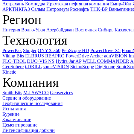
Астрахань
Комнедра
Иркутская нефтяная компания
Емир-Ойл
АРКТИКГАЗ
Салым Петролеум
Роснефть
ТНК-ВР Ваньеганне
Регион
Нигерия
Волго-Урал
Азербайджан
Восточная Сибирь
Казахста
Технология
PowerPak
Stinger
ONYX 360
PeriScope HD
PowerDrive X5
Foam
Viking Bits
ELBRUS
REAPRO
PowerDrive Archer
adnVISION
Im
FLO-TROL
DUO-VIS NS
Hydra-Jar AP
WELL COMMANDER
A
GeoSphere
i-DRILL
sonicVISION
StethoScope
DigiScope
SonicSc
Kinetic
Компания
Smith Bits
M-I SWACO
Geoservices
Сервис и оборудование
Геофизические исследования
Испытания
Бурение
Заканчивание
Цементирование
Интенсификация добычи