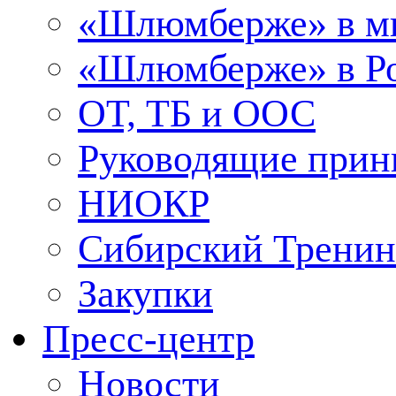
«Шлюмберже» в м
«Шлюмберже» в Ро
ОТ, ТБ и ООС
Руководящие при
НИОКР
Сибирский Тренин
Закупки
Пресс-центр
Новости