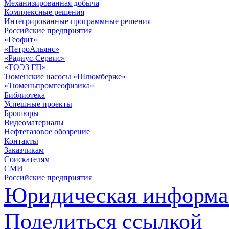
Механизированная добыча
Комплексные решения
Интегрированные программные решения
Российские предприятия
«Геофит»
«ПетроАльянс»
«Радиус-Сервис»
«ТОЭЗ ГП»
Тюменские насосы «Шлюмберже»
«Тюменьпромгеофизика»
Библиотека
Успешные проекты
Брошюры
Видеоматериалы
Нефтегазовое обозрение
Контакты
Заказчикам
Соискателям
СМИ
Российские предприятия
Юридическая информа
Поделиться ссылкой