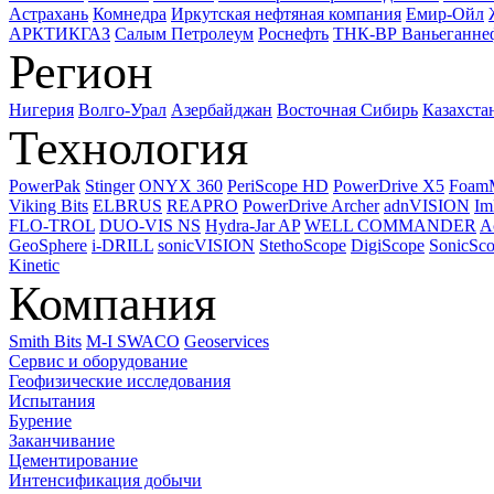
Астрахань
Комнедра
Иркутская нефтяная компания
Емир-Ойл
АРКТИКГАЗ
Салым Петролеум
Роснефть
ТНК-ВР Ваньеганне
Регион
Нигерия
Волго-Урал
Азербайджан
Восточная Сибирь
Казахста
Технология
PowerPak
Stinger
ONYX 360
PeriScope HD
PowerDrive X5
Foam
Viking Bits
ELBRUS
REAPRO
PowerDrive Archer
adnVISION
Im
FLO-TROL
DUO-VIS NS
Hydra-Jar AP
WELL COMMANDER
A
GeoSphere
i-DRILL
sonicVISION
StethoScope
DigiScope
SonicSc
Kinetic
Компания
Smith Bits
M-I SWACO
Geoservices
Сервис и оборудование
Геофизические исследования
Испытания
Бурение
Заканчивание
Цементирование
Интенсификация добычи