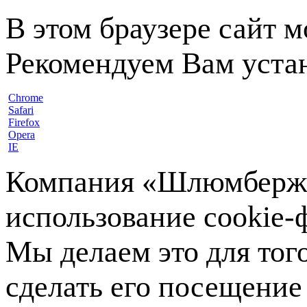
В этом браузере сайт 
Рекомендуем Вам устан
Chrome
Safari
Firefox
Opera
IE
Компания «Шлюмберже»
использование cookie-ф
Мы делаем это для тог
сделать его посещение