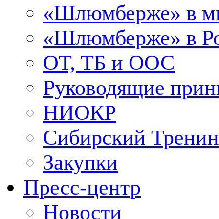
«Шлюмберже» в м
«Шлюмберже» в Ро
ОТ, ТБ и ООС
Руководящие при
НИОКР
Сибирский Тренин
Закупки
Пресс-центр
Новости