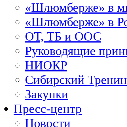
«Шлюмберже» в м
«Шлюмберже» в Ро
ОТ, ТБ и ООС
Руководящие при
НИОКР
Сибирский Тренин
Закупки
Пресс-центр
Новости