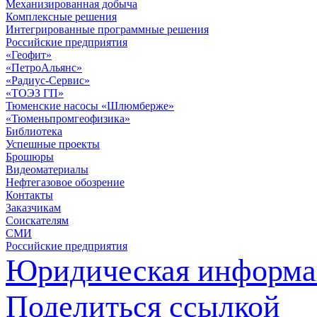
Механизированная добыча
Комплексные решения
Интегрированные программные решения
Российские предприятия
«Геофит»
«ПетроАльянс»
«Радиус-Сервис»
«ТОЭЗ ГП»
Тюменские насосы «Шлюмберже»
«Тюменьпромгеофизика»
Библиотека
Успешные проекты
Брошюры
Видеоматериалы
Нефтегазовое обозрение
Контакты
Заказчикам
Соискателям
СМИ
Российские предприятия
Юридическая информа
Поделиться ссылкой