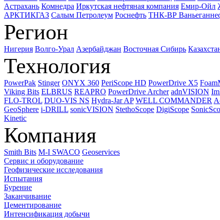
Астрахань
Комнедра
Иркутская нефтяная компания
Емир-Ойл
АРКТИКГАЗ
Салым Петролеум
Роснефть
ТНК-ВР Ваньеганне
Регион
Нигерия
Волго-Урал
Азербайджан
Восточная Сибирь
Казахста
Технология
PowerPak
Stinger
ONYX 360
PeriScope HD
PowerDrive X5
Foam
Viking Bits
ELBRUS
REAPRO
PowerDrive Archer
adnVISION
Im
FLO-TROL
DUO-VIS NS
Hydra-Jar AP
WELL COMMANDER
A
GeoSphere
i-DRILL
sonicVISION
StethoScope
DigiScope
SonicSc
Kinetic
Компания
Smith Bits
M-I SWACO
Geoservices
Сервис и оборудование
Геофизические исследования
Испытания
Бурение
Заканчивание
Цементирование
Интенсификация добычи