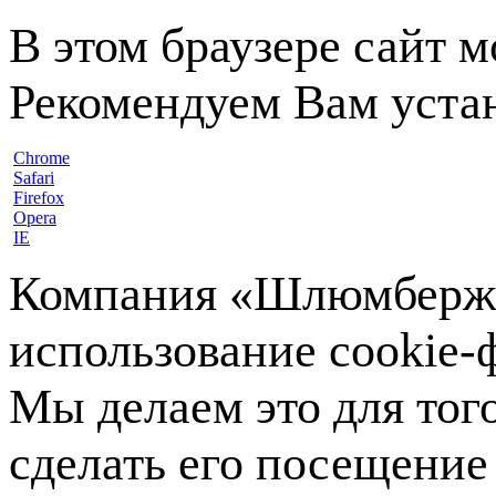
В этом браузере сайт 
Рекомендуем Вам устан
Chrome
Safari
Firefox
Opera
IE
Компания «Шлюмберже»
использование cookie-ф
Мы делаем это для тог
сделать его посещение