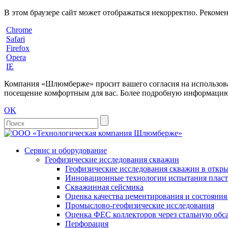
В этом браузере сайт может отображаться некорректно. Рекоме
Chrome
Safari
Firefox
Opera
IE
Компания «Шлюмберже» просит вашего согласия на использовани
посещение комфортным для вас. Более подробную информацию 
OK
Сервис и оборудование
Геофизические исследования скважин
Геофизические исследования скважин в откры
Инновационные технологии испытания пласто
Скважинная сейсмика
Оценка качества цементирования и состояни
Промыслово-геофизические исследования
Оценка ФЕС коллекторов через стальную об
Перфорация