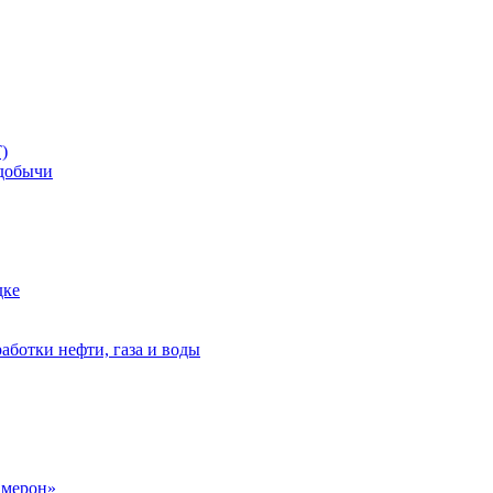
)
добычи
дке
аботки нефти, газа и воды
амерон»