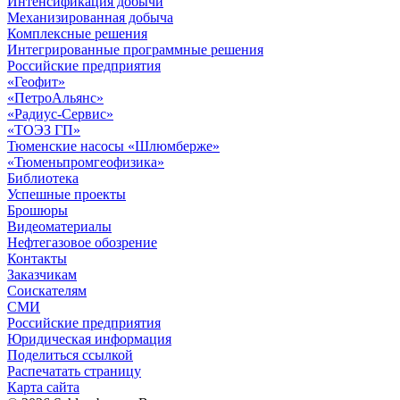
Интенсификация добычи
Механизированная добыча
Комплексные решения
Интегрированные программные решения
Российские предприятия
«Геофит»
«ПетроАльянс»
«Радиус-Сервис»
«ТОЭЗ ГП»
Тюменские насосы «Шлюмберже»
«Тюменьпромгеофизика»
Библиотека
Успешные проекты
Брошюры
Видеоматериалы
Нефтегазовое обозрение
Контакты
Заказчикам
Соискателям
СМИ
Российские предприятия
Юридическая информация
Поделиться ссылкой
Распечатать страницу
Карта сайта