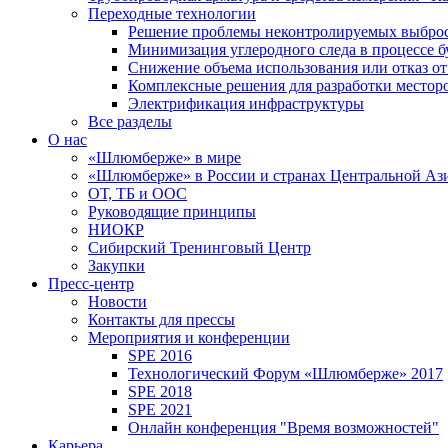
Переходные технологии
Решение проблемы неконтролируемых выбро
Минимизация углеродного следа в процессе б
Снижение объема использования или отказ от
Комплексные решения для разработки место
Электрификация инфраструктуры
Все разделы
О нас
«Шлюмберже» в мире
«Шлюмберже» в России и странах Центральной Аз
ОТ, ТБ и ООС
Руководящие принципы
НИОКР
Сибирский Тренинговый Центр
Закупки
Пресс-центр
Новости
Контакты для прессы
Мероприятия и конференции
SPE 2016
Технологический Форум «Шлюмберже» 2017
SPE 2018
SPE 2021
Онлайн конференция "Время возможностей"
Карьера