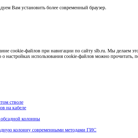
ндуем Вам установить более современный браузер.
е cookie-файлов при навигации по сайту slb.ru. Мы делаем это 
о настройках использования cookie-файлов можно прочитать, 
том стволе
в на кабеле
я обсадной колонны
садную колонну современными методами ГИС