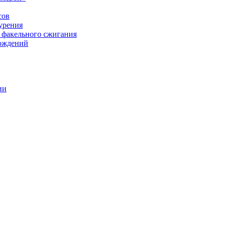
сов
урения
 факельного сжигания
рождений
ии