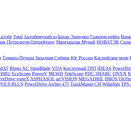
Актобе
Total
Актобемунайгаз
Бахар Энерджи
Газпром нефть
Ванк
нак Петролиум Оперейтинг
Мангышлак Мунай
НОВАТЭК
Салы
н
Тимано-Печора
Западная Сибирь
Юг России
Каспийское море
MAT
Rhino XC
StingBlade
VDA
Кислотный ГРП
IDEAS
PowerDri
THRU
EcoScope
PowerV
MLWD
TeleScope
PDC SHARC
ONYX
M
erDrive vorteX
ASPHASOL
arcVISION
MEGADRIL
DBOS OnTi
POLY-PLUS
PowerDrive Archer 475
TrackMaster CH
WhipSim
TPS-