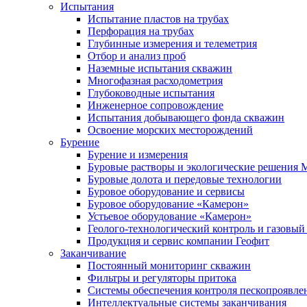
Испытания
Испытание пластов на трубах
Перфорация на трубах
Глубинные измерения и телеметрия
Отбор и анализ проб
Наземные испытания скважин
Многофазная расходометрия
Глубоководные испытания
Инженерное сопровождение
Испытания добывающего фонда скважин
Освоение морских месторождений
Бурение
Бурение и измерения
Буровые растворы и экологические решения
Буровые долота и передовые технологии
Буровое оборудование и сервисы
Буровое оборудование «Камерон»
Устьевое оборудование «Камерон»
Геолого-технологический контроль и газовый
Продукция и сервис компании Геофит
Заканчивание
Постоянный мониторинг скважин
Фильтры и регуляторы притока
Cистемы обеспечения контроля пескопроявле
Интеллектуальные системы заканчивания