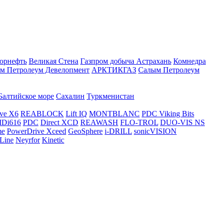
орнефть
Великая Стена
Газпром добыча Астрахань
Комнедра
м Петролеум Девелопмент
АРКТИКГАЗ
Салым Петролеум
Балтийское море
Сахалин
Туркменистан
ve X6
REABLOCK
Lift IQ
MONTBLANC
PDC Viking Bits
Di616
PDC
Direct XCD
REAWASH
FLO-TROL
DUO-VIS NS
me
PowerDrive Xceed
GeoSphere
i-DRILL
sonicVISION
Line
Neyrfor
Kinetic