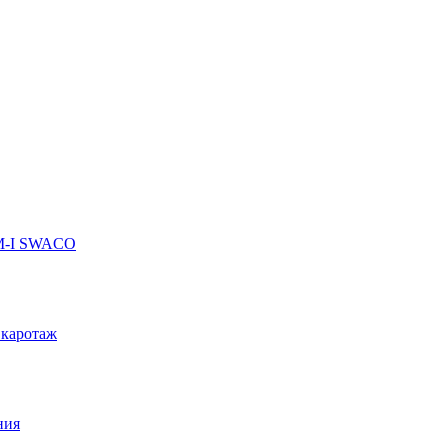
 M-I SWACO
 каротаж
ния