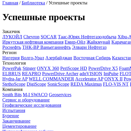
Главная
/
Библиотека
/
Успешные проекты
Успешные проекты
Заказчик
ЛУКОЙЛ
Chevron
SOCAR
Таас-Юрях Нефтегазодобыча
Xibu-
Иркутская нефтяная компания
Емир-Ойл
Жайкмунай
Kарачага
Роснефть
ТНК-ВР Ваньеганнефть
Элвари Нефтегаз
Регион
Нигерия
Волго-Урал
Азербайджан
Восточная Сибирь
Казахста
Технология
PowerPak
Stinger
ONYX 360
PeriScope HD
PowerDrive X5
Foam
ELBRUS
REAPRO
PowerDrive Archer
adnVISION
ImPulse
FLO
Hydra-Jar AP
WELL COMMANDER
Accelerator AP
ONYX II
Pow
StethoScope
DigiScope
SonicScope
REDA Maximus
FLO-VIS NT
Компания
Smith Bits
M-I SWACO
Geoservices
Сервис и оборудование
Геофизические исследования
Испытания
Бурение
Заканчивание
Цементирование