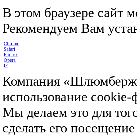
В этом браузере сайт 
Рекомендуем Вам устан
Chrome
Safari
Firefox
Opera
IE
Компания «Шлюмберже»
использование cookie-ф
Мы делаем это для тог
сделать его посещение