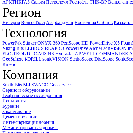
АРКТИКГАЗ
Салым Петролеум
Роснефть
ТНК-ВР Ваньеганне
Регион
Нигерия
Волго-Урал
Азербайджан
Восточная Сибирь
Казахста
Технология
PowerPak
Stinger
ONYX 360
PeriScope HD
PowerDrive X5
Foam
Viking Bits
ELBRUS
REAPRO
PowerDrive Archer
adnVISION
Im
FLO-TROL
DUO-VIS NS
Hydra-Jar AP
WELL COMMANDER
A
GeoSphere
i-DRILL
sonicVISION
StethoScope
DigiScope
SonicSc
Kinetic
Компания
Smith Bits
M-I SWACO
Geoservices
Сервис и оборудование
Геофизические исследования
Испытания
Бурение
Заканчивание
Цементирование
Интенсификация добычи
Механизированная добыча
Комплексные решения