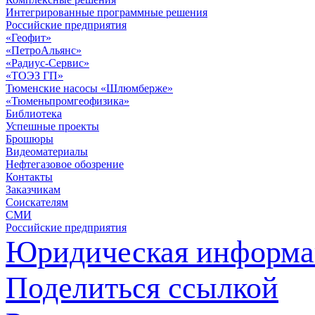
Интегрированные программные решения
Российские предприятия
«Геофит»
«ПетроАльянс»
«Радиус-Сервис»
«ТОЭЗ ГП»
Тюменские насосы «Шлюмберже»
«Тюменьпромгеофизика»
Библиотека
Успешные проекты
Брошюры
Видеоматериалы
Нефтегазовое обозрение
Контакты
Заказчикам
Соискателям
СМИ
Российские предприятия
Юридическая информа
Поделиться ссылкой