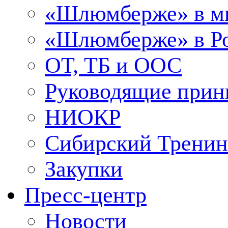
«Шлюмберже» в м
«Шлюмберже» в Ро
ОТ, ТБ и ООС
Руководящие при
НИОКР
Сибирский Тренин
Закупки
Пресс-центр
Новости