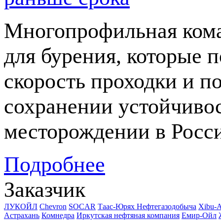
Многопрофильная кома
для бурения, которые 
скорость проходки и п
сохранении устойчивос
месторождении в Росс
Подробнее
Заказчик
ЛУКОЙЛ
Chevron
SOCAR
Таас-Юрях Нефтегазодобыча
Xibu-
Астрахань
Комнедра
Иркутская нефтяная компания
Емир-Ойл