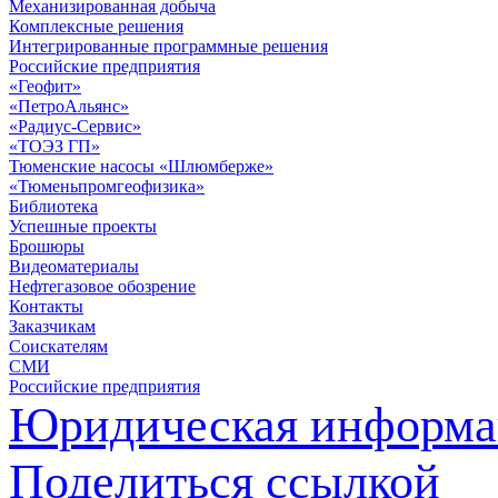
Механизированная добыча
Комплексные решения
Интегрированные программные решения
Российские предприятия
«Геофит»
«ПетроАльянс»
«Радиус-Сервис»
«ТОЭЗ ГП»
Тюменские насосы «Шлюмберже»
«Тюменьпромгеофизика»
Библиотека
Успешные проекты
Брошюры
Видеоматериалы
Нефтегазовое обозрение
Контакты
Заказчикам
Соискателям
СМИ
Российские предприятия
Юридическая информа
Поделиться ссылкой