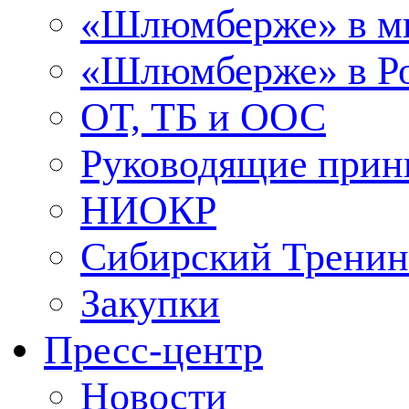
«Шлюмберже» в м
«Шлюмберже» в Ро
ОТ, ТБ и ООС
Руководящие при
НИОКР
Сибирский Тренин
Закупки
Пресс-центр
Новости