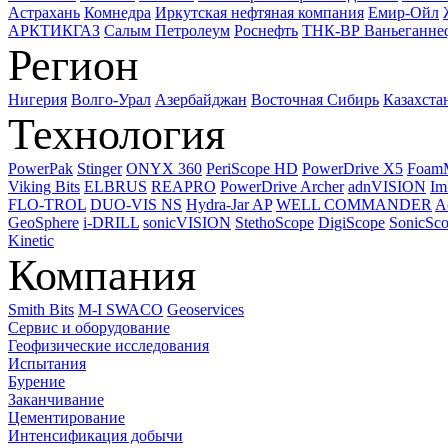
Астрахань
Комнедра
Иркутская нефтяная компания
Емир-Ойл
АРКТИКГАЗ
Салым Петролеум
Роснефть
ТНК-ВР Ваньеганне
Регион
Нигерия
Волго-Урал
Азербайджан
Восточная Сибирь
Казахста
Технология
PowerPak
Stinger
ONYX 360
PeriScope HD
PowerDrive X5
Foam
Viking Bits
ELBRUS
REAPRO
PowerDrive Archer
adnVISION
Im
FLO-TROL
DUO-VIS NS
Hydra-Jar AP
WELL COMMANDER
A
GeoSphere
i-DRILL
sonicVISION
StethoScope
DigiScope
SonicSc
Kinetic
Компания
Smith Bits
M-I SWACO
Geoservices
Сервис и оборудование
Геофизические исследования
Испытания
Бурение
Заканчивание
Цементирование
Интенсификация добычи