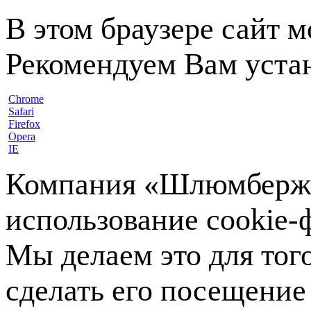
В этом браузере сайт 
Рекомендуем Вам устан
Chrome
Safari
Firefox
Opera
IE
Компания «Шлюмберже»
использование cookie-ф
Мы делаем это для тог
сделать его посещение