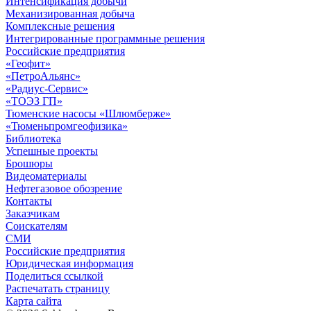
Интенсификация добычи
Механизированная добыча
Комплексные решения
Интегрированные программные решения
Российские предприятия
«Геофит»
«ПетроАльянс»
«Радиус-Сервис»
«ТОЭЗ ГП»
Тюменские насосы «Шлюмберже»
«Тюменьпромгеофизика»
Библиотека
Успешные проекты
Брошюры
Видеоматериалы
Нефтегазовое обозрение
Контакты
Заказчикам
Соискателям
СМИ
Российские предприятия
Юридическая информация
Поделиться ссылкой
Распечатать страницу
Карта сайта