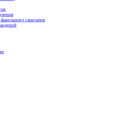
сов
урения
 факельного сжигания
рождений
ии