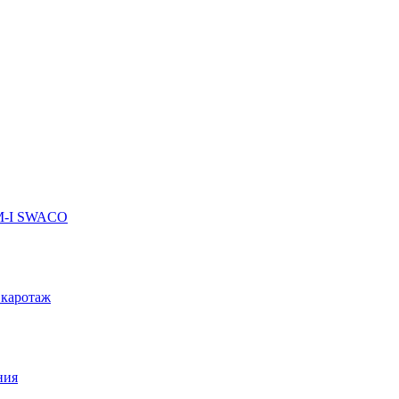
 M-I SWACO
 каротаж
ния