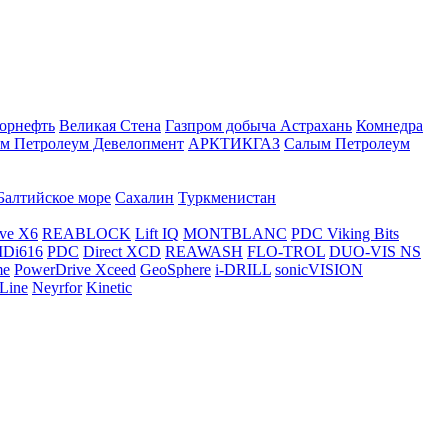
орнефть
Великая Стена
Газпром добыча Астрахань
Комнедра
м Петролеум Девелопмент
АРКТИКГАЗ
Салым Петролеум
Балтийское море
Сахалин
Туркменистан
ve X6
REABLOCK
Lift IQ
MONTBLANC
PDC Viking Bits
Di616
PDC
Direct XCD
REAWASH
FLO-TROL
DUO-VIS NS
me
PowerDrive Xceed
GeoSphere
i-DRILL
sonicVISION
Line
Neyrfor
Kinetic