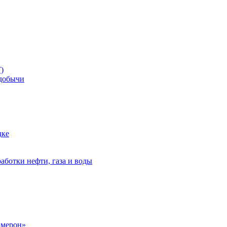
)
добычи
дке
аботки нефти, газа и воды
амерон»