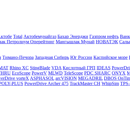
Актобе
Total
Актобемунайгаз
Бахар Энерджи
Газпром нефть
Ванк
нак Петролиум Оперейтинг
Мангышлак Мунай
НОВАТЭК
Салы
н
Тимано-Печора
Западная Сибирь
Юг России
Каспийское море
MAT
Rhino XC
StingBlade
VDA
Кислотный ГРП
IDEAS
PowerDri
THRU
EcoScope
PowerV
MLWD
TeleScope
PDC SHARC
ONYX
M
erDrive vorteX
ASPHASOL
arcVISION
MEGADRIL
DBOS OnTi
POLY-PLUS
PowerDrive Archer 475
TrackMaster CH
WhipSim
TPS-