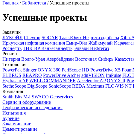
Главная
/
Библиотека
/
Успешные проекты
Успешные проекты
Заказчик
ЛУКОЙЛ
Chevron
SOCAR
Таас-Юрях Нефтегазодобыча
Xibu-
Иркутская нефтяная компания
Емир-Ойл
Жайкмунай
Kарачага
Роснефть
ТНК-ВР Ваньеганнефть
Элвари Нефтегаз
Регион
Нигерия
Волго-Урал
Азербайджан
Восточная Сибирь
Казахста
Технология
PowerPak
Stinger
ONYX 360
PeriScope HD
PowerDrive X5
Foam
ELBRUS
REAPRO
PowerDrive Archer
adnVISION
ImPulse
FLO
Hydra-Jar AP
WELL COMMANDER
Accelerator AP
ONYX II
Pow
StethoScope
DigiScope
SonicScope
REDA Maximus
FLO-VIS NT
Компания
Smith Bits
M-I SWACO
Geoservices
Сервис и оборудование
Геофизические исследования
Испытания
Бурение
Заканчивание
Цементирование