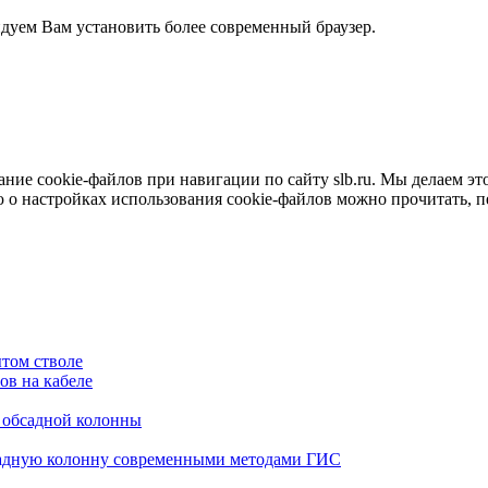
ндуем Вам установить более современный браузер.
е cookie-файлов при навигации по сайту slb.ru. Мы делаем это 
о настройках использования cookie-файлов можно прочитать, 
том стволе
в на кабеле
я обсадной колонны
садную колонну современными методами ГИС