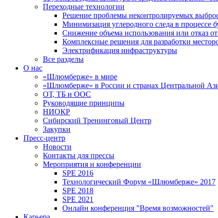
Переходные технологии
Решение проблемы неконтролируемых выбро
Минимизация углеродного следа в процессе б
Снижение объема использования или отказ от
Комплексные решения для разработки место
Электрификация инфраструктуры
Все разделы
О нас
«Шлюмберже» в мире
«Шлюмберже» в России и странах Центральной Аз
ОТ, ТБ и ООС
Руководящие принципы
НИОКР
Сибирский Тренинговый Центр
Закупки
Пресс-центр
Новости
Контакты для прессы
Мероприятия и конференции
SPE 2016
Технологический Форум «Шлюмберже» 2017
SPE 2018
SPE 2021
Онлайн конференция "Время возможностей"
Карьера