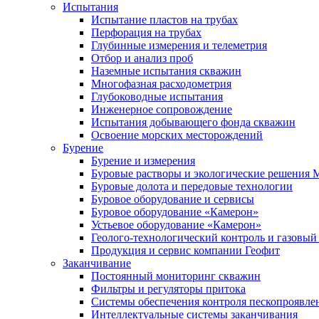
Испытания
Испытание пластов на трубах
Перфорация на трубах
Глубинные измерения и телеметрия
Отбор и анализ проб
Наземные испытания скважин
Многофазная расходометрия
Глубоководные испытания
Инженерное сопровождение
Испытания добывающего фонда скважин
Освоение морских месторождений
Бурение
Бурение и измерения
Буровые растворы и экологические решения
Буровые долота и передовые технологии
Буровое оборудование и сервисы
Буровое оборудование «Камерон»
Устьевое оборудование «Камерон»
Геолого-технологический контроль и газовый
Продукция и сервис компании Геофит
Заканчивание
Постоянный мониторинг скважин
Фильтры и регуляторы притока
Cистемы обеспечения контроля пескопроявле
Интеллектуальные системы заканчивания