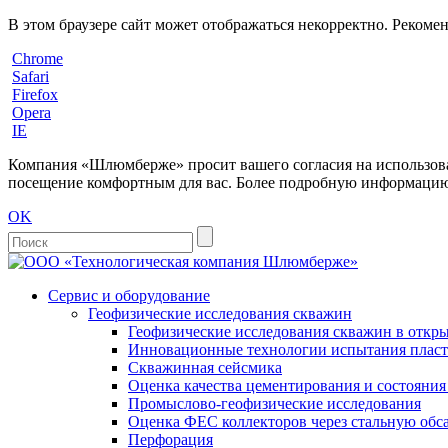
В этом браузере сайт может отображаться некорректно. Рекоме
Chrome
Safari
Firefox
Opera
IE
Компания «Шлюмберже» просит вашего согласия на использовани
посещение комфортным для вас. Более подробную информацию 
OK
Сервис и оборудование
Геофизические исследования скважин
Геофизические исследования скважин в откры
Инновационные технологии испытания пласто
Скважинная сейсмика
Оценка качества цементирования и состояни
Промыслово-геофизические исследования
Оценка ФЕС коллекторов через стальную об
Перфорация