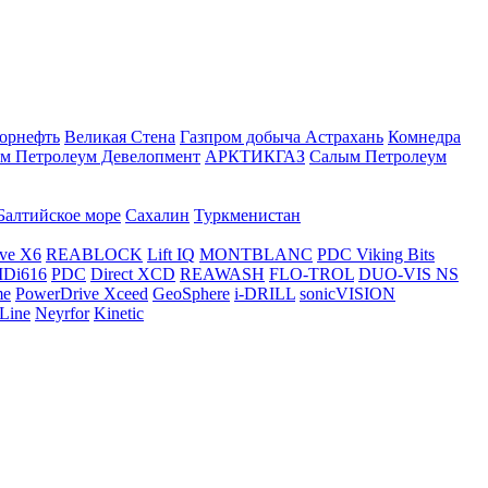
орнефть
Великая Стена
Газпром добыча Астрахань
Комнедра
м Петролеум Девелопмент
АРКТИКГАЗ
Салым Петролеум
Балтийское море
Сахалин
Туркменистан
ve X6
REABLOCK
Lift IQ
MONTBLANC
PDC Viking Bits
Di616
PDC
Direct XCD
REAWASH
FLO-TROL
DUO-VIS NS
me
PowerDrive Xceed
GeoSphere
i-DRILL
sonicVISION
Line
Neyrfor
Kinetic