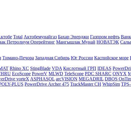
Актобе
Total
Актобемунайгаз
Бахар Энерджи
Газпром нефть
Ванк
нак Петролиум Оперейтинг
Мангышлак Мунай
НОВАТЭК
Салы
н
Тимано-Печора
Западная Сибирь
Юг России
Каспийское море
MAT
Rhino XC
StingBlade
VDA
Кислотный ГРП
IDEAS
PowerDri
THRU
EcoScope
PowerV
MLWD
TeleScope
PDC SHARC
ONYX
M
erDrive vorteX
ASPHASOL
arcVISION
MEGADRIL
DBOS OnTi
POLY-PLUS
PowerDrive Archer 475
TrackMaster CH
WhipSim
TPS-