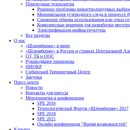
Переходные технологии
Решение проблемы неконтролируемых выбро
Минимизация углеродного следа в процессе б
Снижение объема использования или отказ от
Комплексные решения для разработки место
Электрификация инфраструктуры
Все разделы
О нас
«Шлюмберже» в мире
«Шлюмберже» в России и странах Центральной Аз
ОТ, ТБ и ООС
Руководящие принципы
НИОКР
Сибирский Тренинговый Центр
Закупки
Пресс-центр
Новости
Контакты для прессы
Мероприятия и конференции
SPE 2016
Технологический Форум «Шлюмберже» 2017
SPE 2018
SPE 2021
Онлайн конференция "Время возможностей"
Карьера