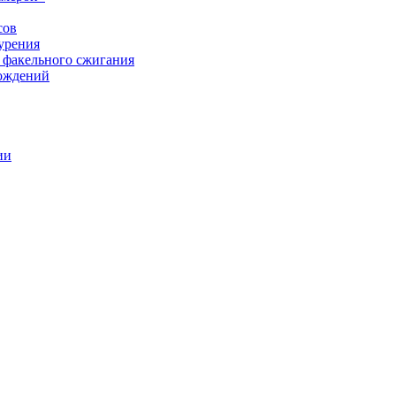
сов
урения
 факельного сжигания
рождений
ии