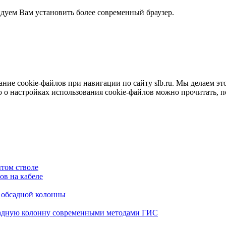
ндуем Вам установить более современный браузер.
е cookie-файлов при навигации по сайту slb.ru. Мы делаем это 
о настройках использования cookie-файлов можно прочитать, 
том стволе
в на кабеле
я обсадной колонны
садную колонну современными методами ГИС