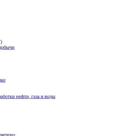
)
добычи
дке
аботки нефти, газа и воды
амерон»