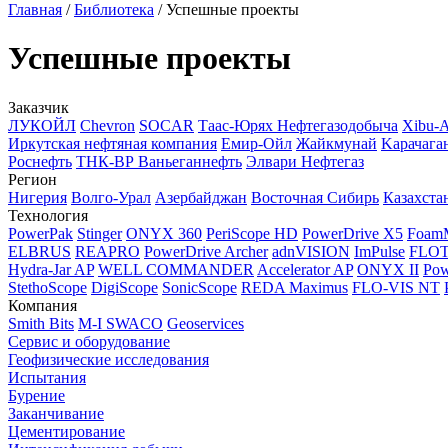
Главная
/
Библиотека
/
Успешные проекты
Успешные проекты
Заказчик
ЛУКОЙЛ
Chevron
SOCAR
Таас-Юрях Нефтегазодобыча
Xibu-
Иркутская нефтяная компания
Емир-Ойл
Жайкмунай
Kарачага
Роснефть
ТНК-ВР Ваньеганнефть
Элвари Нефтегаз
Регион
Нигерия
Волго-Урал
Азербайджан
Восточная Сибирь
Казахста
Технология
PowerPak
Stinger
ONYX 360
PeriScope HD
PowerDrive X5
Foam
ELBRUS
REAPRO
PowerDrive Archer
adnVISION
ImPulse
FLO
Hydra-Jar AP
WELL COMMANDER
Accelerator AP
ONYX II
Pow
StethoScope
DigiScope
SonicScope
REDA Maximus
FLO-VIS NT
Компания
Smith Bits
M-I SWACO
Geoservices
Сервис и оборудование
Геофизические исследования
Испытания
Бурение
Заканчивание
Цементирование