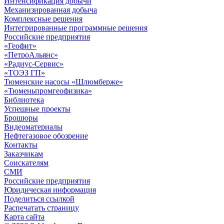
Интенсификация добычи
Механизированная добыча
Комплексные решения
Интегрированные программные решения
Российские предприятия
«Геофит»
«ПетроАльянс»
«Радиус-Сервис»
«ТОЭЗ ГП»
Тюменские насосы «Шлюмберже»
«Тюменьпромгеофизика»
Библиотека
Успешные проекты
Брошюры
Видеоматериалы
Нефтегазовое обозрение
Контакты
Заказчикам
Соискателям
СМИ
Российские предприятия
Юридическая информация
Поделиться ссылкой
Распечатать страницу
Карта сайта