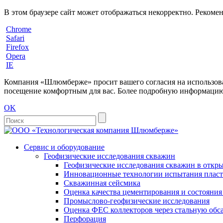
В этом браузере сайт может отображаться некорректно. Рекоме
Chrome
Safari
Firefox
Opera
IE
Компания «Шлюмберже» просит вашего согласия на использовани
посещение комфортным для вас. Более подробную информацию 
OK
Сервис и оборудование
Геофизические исследования скважин
Геофизические исследования скважин в откры
Инновационные технологии испытания пласто
Скважинная сейсмика
Оценка качества цементирования и состояни
Промыслово-геофизические исследования
Оценка ФЕС коллекторов через стальную об
Перфорация