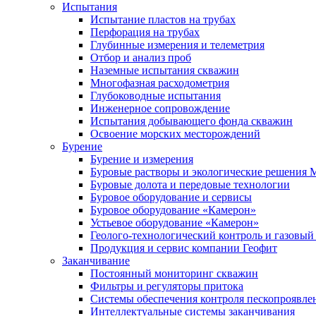
Испытания
Испытание пластов на трубах
Перфорация на трубах
Глубинные измерения и телеметрия
Отбор и анализ проб
Наземные испытания скважин
Многофазная расходометрия
Глубоководные испытания
Инженерное сопровождение
Испытания добывающего фонда скважин
Освоение морских месторождений
Бурение
Бурение и измерения
Буровые растворы и экологические решения
Буровые долота и передовые технологии
Буровое оборудование и сервисы
Буровое оборудование «Камерон»
Устьевое оборудование «Камерон»
Геолого-технологический контроль и газовый
Продукция и сервис компании Геофит
Заканчивание
Постоянный мониторинг скважин
Фильтры и регуляторы притока
Cистемы обеспечения контроля пескопроявле
Интеллектуальные системы заканчивания