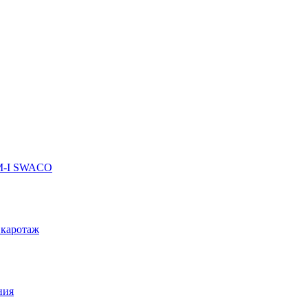
 M-I SWACO
 каротаж
ния