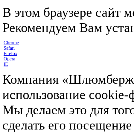
В этом браузере сайт 
Рекомендуем Вам устан
Chrome
Safari
Firefox
Opera
IE
Компания «Шлюмберже»
использование cookie-ф
Мы делаем это для тог
сделать его посещение