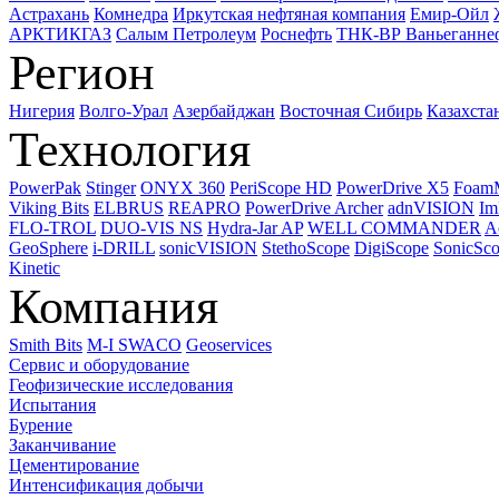
Астрахань
Комнедра
Иркутская нефтяная компания
Емир-Ойл
АРКТИКГАЗ
Салым Петролеум
Роснефть
ТНК-ВР Ваньеганне
Регион
Нигерия
Волго-Урал
Азербайджан
Восточная Сибирь
Казахста
Технология
PowerPak
Stinger
ONYX 360
PeriScope HD
PowerDrive X5
Foam
Viking Bits
ELBRUS
REAPRO
PowerDrive Archer
adnVISION
Im
FLO-TROL
DUO-VIS NS
Hydra-Jar AP
WELL COMMANDER
A
GeoSphere
i-DRILL
sonicVISION
StethoScope
DigiScope
SonicSc
Kinetic
Компания
Smith Bits
M-I SWACO
Geoservices
Сервис и оборудование
Геофизические исследования
Испытания
Бурение
Заканчивание
Цементирование
Интенсификация добычи