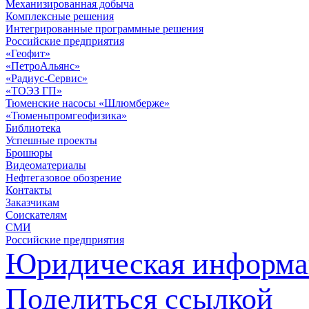
Механизированная добыча
Комплексные решения
Интегрированные программные решения
Российские предприятия
«Геофит»
«ПетроАльянс»
«Радиус-Сервис»
«ТОЭЗ ГП»
Тюменские насосы «Шлюмберже»
«Тюменьпромгеофизика»
Библиотека
Успешные проекты
Брошюры
Видеоматериалы
Нефтегазовое обозрение
Контакты
Заказчикам
Соискателям
СМИ
Российские предприятия
Юридическая информа
Поделиться ссылкой