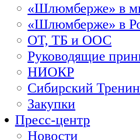
«Шлюмберже» в м
«Шлюмберже» в Ро
ОТ, ТБ и ООС
Руководящие при
НИОКР
Сибирский Тренин
Закупки
Пресс-центр
Новости