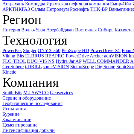
Астрахань
Комнедра
Иркутская нефтяная компания
Емир-Ойл
АРКТИКГАЗ
Салым Петролеум
Роснефть
ТНК-ВР Ваньеганне
Регион
Нигерия
Волго-Урал
Азербайджан
Восточная Сибирь
Казахста
Технология
PowerPak
Stinger
ONYX 360
PeriScope HD
PowerDrive X5
Foam
Viking Bits
ELBRUS
REAPRO
PowerDrive Archer
adnVISION
Im
FLO-TROL
DUO-VIS NS
Hydra-Jar AP
WELL COMMANDER
A
GeoSphere
i-DRILL
sonicVISION
StethoScope
DigiScope
SonicSc
Kinetic
Компания
Smith Bits
M-I SWACO
Geoservices
Сервис и оборудование
Геофизические исследования
Испытания
Бурение
Заканчивание
Цементирование
Интенсификация добычи