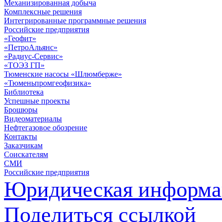
Механизированная добыча
Комплексные решения
Интегрированные программные решения
Российские предприятия
«Геофит»
«ПетроАльянс»
«Радиус-Сервис»
«ТОЭЗ ГП»
Тюменские насосы «Шлюмберже»
«Тюменьпромгеофизика»
Библиотека
Успешные проекты
Брошюры
Видеоматериалы
Нефтегазовое обозрение
Контакты
Заказчикам
Соискателям
СМИ
Российские предприятия
Юридическая информа
Поделиться ссылкой