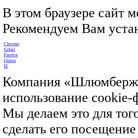
В этом браузере сайт 
Рекомендуем Вам устан
Chrome
Safari
Firefox
Opera
IE
Компания «Шлюмберже»
использование cookie-ф
Мы делаем это для тог
сделать его посещение