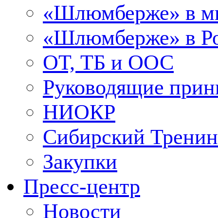
«Шлюмберже» в м
«Шлюмберже» в Ро
ОТ, ТБ и ООС
Руководящие при
НИОКР
Сибирский Тренин
Закупки
Пресс-центр
Новости