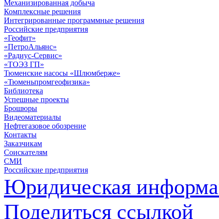
Механизированная добыча
Комплексные решения
Интегрированные программные решения
Российские предприятия
«Геофит»
«ПетроАльянс»
«Радиус-Сервис»
«ТОЭЗ ГП»
Тюменские насосы «Шлюмберже»
«Тюменьпромгеофизика»
Библиотека
Успешные проекты
Брошюры
Видеоматериалы
Нефтегазовое обозрение
Контакты
Заказчикам
Соискателям
СМИ
Российские предприятия
Юридическая информа
Поделиться ссылкой