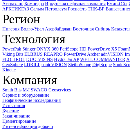
Астрахань
Комнедра
Иркутская нефтяная компания
Емир-Ойл
АРКТИКГАЗ
Салым Петролеум
Роснефть
ТНК-ВР Ваньеганне
Регион
Нигерия
Волго-Урал
Азербайджан
Восточная Сибирь
Казахста
Технология
PowerPak
Stinger
ONYX 360
PeriScope HD
PowerDrive X5
Foam
Viking Bits
ELBRUS
REAPRO
PowerDrive Archer
adnVISION
Im
FLO-TROL
DUO-VIS NS
Hydra-Jar AP
WELL COMMANDER
A
GeoSphere
i-DRILL
sonicVISION
StethoScope
DigiScope
SonicSc
Kinetic
Компания
Smith Bits
M-I SWACO
Geoservices
Сервис и оборудование
Геофизические исследования
Испытания
Бурение
Заканчивание
Цементирование
Интенсификация добычи