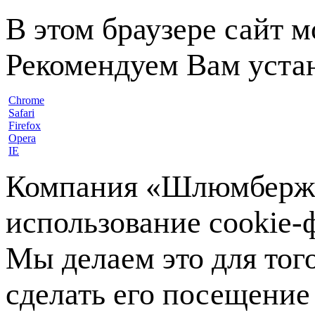
В этом браузере сайт 
Рекомендуем Вам устан
Chrome
Safari
Firefox
Opera
IE
Компания «Шлюмберже»
использование cookie-ф
Мы делаем это для тог
сделать его посещение