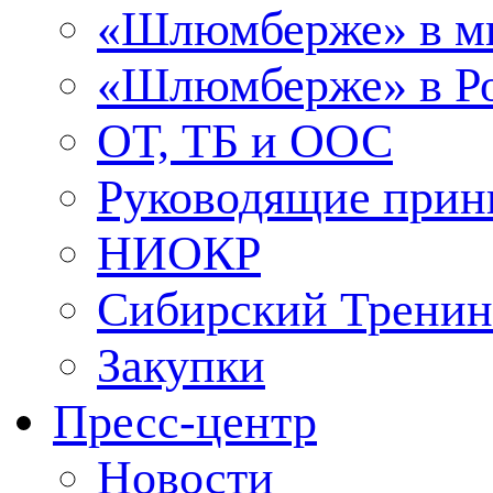
«Шлюмберже» в м
«Шлюмберже» в Ро
ОТ, ТБ и ООС
Руководящие при
НИОКР
Сибирский Тренин
Закупки
Пресс-центр
Новости