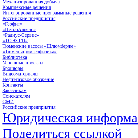
Механизированная добыча
Комплексные решения
Интегрированные программные решения
Российские предприятия
«Геофит»
«ПетроАльянс»
«Радиус-Сервис»
«ТОЭЗ ГП»
Тюменские насосы «Шлюмберже»
«Тюменьпромгеофизика»
Библиотека
Успешные проекты
Брошюры
Видеоматериалы
Нефтегазовое обозрение
Контакты
Заказчикам
Соискателям
СМИ
Российские предприятия
Юридическая информа
Поделиться ссылкой