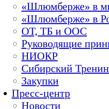
«Шлюмберже» в м
«Шлюмберже» в Ро
ОТ, ТБ и ООС
Руководящие при
НИОКР
Сибирский Тренин
Закупки
Пресс-центр
Новости