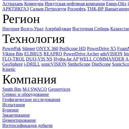
Астрахань
Комнедра
Иркутская нефтяная компания
Емир-Ойл
АРКТИКГАЗ
Салым Петролеум
Роснефть
ТНК-ВР Ваньеганне
Регион
Нигерия
Волго-Урал
Азербайджан
Восточная Сибирь
Казахста
Технология
PowerPak
Stinger
ONYX 360
PeriScope HD
PowerDrive X5
Foam
Viking Bits
ELBRUS
REAPRO
PowerDrive Archer
adnVISION
Im
FLO-TROL
DUO-VIS NS
Hydra-Jar AP
WELL COMMANDER
A
GeoSphere
i-DRILL
sonicVISION
StethoScope
DigiScope
SonicSc
Kinetic
Компания
Smith Bits
M-I SWACO
Geoservices
Сервис и оборудование
Геофизические исследования
Испытания
Бурение
Заканчивание
Цементирование
Интенсификация добычи