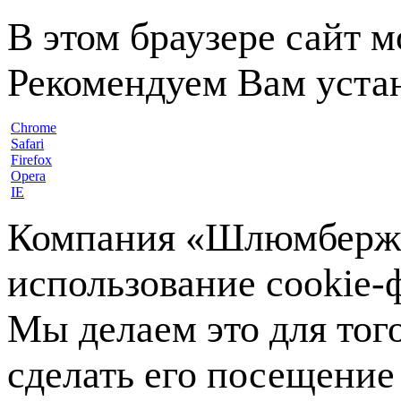
В этом браузере сайт 
Рекомендуем Вам устан
Chrome
Safari
Firefox
Opera
IE
Компания «Шлюмберже»
использование cookie-ф
Мы делаем это для тог
сделать его посещение