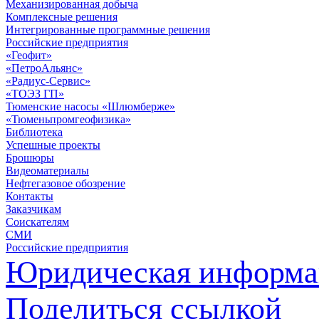
Механизированная добыча
Комплексные решения
Интегрированные программные решения
Российские предприятия
«Геофит»
«ПетроАльянс»
«Радиус-Сервис»
«ТОЭЗ ГП»
Тюменские насосы «Шлюмберже»
«Тюменьпромгеофизика»
Библиотека
Успешные проекты
Брошюры
Видеоматериалы
Нефтегазовое обозрение
Контакты
Заказчикам
Соискателям
СМИ
Российские предприятия
Юридическая информа
Поделиться ссылкой