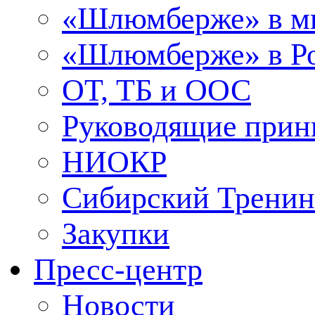
«Шлюмберже» в м
«Шлюмберже» в Ро
ОТ, ТБ и ООС
Руководящие при
НИОКР
Сибирский Тренин
Закупки
Пресс-центр
Новости