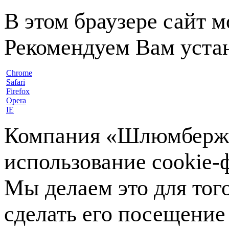
В этом браузере сайт 
Рекомендуем Вам устан
Chrome
Safari
Firefox
Opera
IE
Компания «Шлюмберже»
использование cookie-ф
Мы делаем это для тог
сделать его посещение