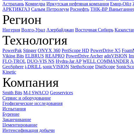
Астрахань
Комнедра
Иркутская нефтяная компания
Емир-Ойл
АРКТИКГАЗ
Салым Петролеум
Роснефть
ТНК-ВР Ваньеганне
Регион
Нигерия
Волго-Урал
Азербайджан
Восточная Сибирь
Казахста
Технология
PowerPak
Stinger
ONYX 360
PeriScope HD
PowerDrive X5
Foam
Viking Bits
ELBRUS
REAPRO
PowerDrive Archer
adnVISION
Im
FLO-TROL
DUO-VIS NS
Hydra-Jar AP
WELL COMMANDER
A
GeoSphere
i-DRILL
sonicVISION
StethoScope
DigiScope
SonicSc
Kinetic
Компания
Smith Bits
M-I SWACO
Geoservices
Сервис и оборудование
Геофизические исследования
Испытания
Бурение
Заканчивание
Цементирование
Интенсификация добычи