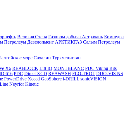
орнефть
Великая Стена
Газпром добыча Астрахань
Комнедра
м Петролеум Девелопмент
АРКТИКГАЗ
Салым Петролеум
Балтийское море
Сахалин
Туркменистан
ve X6
REABLOCK
Lift IQ
MONTBLANC
PDC Viking Bits
Di616
PDC
Direct XCD
REAWASH
FLO-TROL
DUO-VIS NS
me
PowerDrive Xceed
GeoSphere
i-DRILL
sonicVISION
Line
Neyrfor
Kinetic