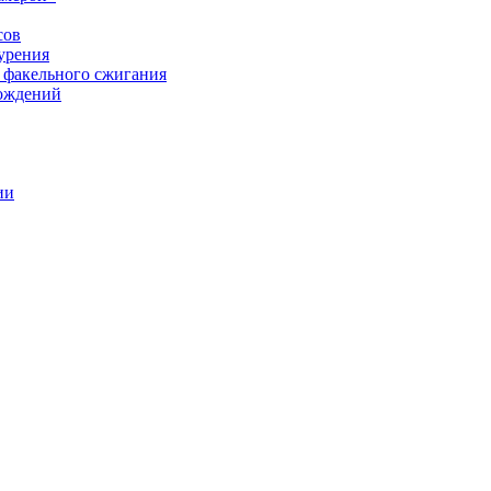
сов
урения
 факельного сжигания
рождений
ии