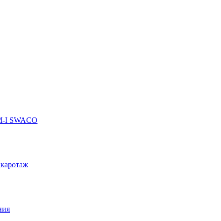
 M-I SWACO
 каротаж
ния