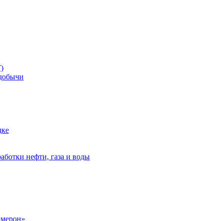
)
добычи
дке
аботки нефти, газа и воды
амерон»