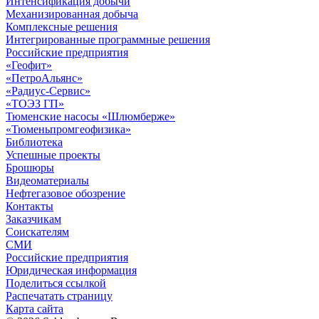
Интенсификация добычи
Механизированная добыча
Комплексные решения
Интегрированные программные решения
Российские предприятия
«Геофит»
«ПетроАльянс»
«Радиус-Сервис»
«ТОЭЗ ГП»
Тюменские насосы «Шлюмберже»
«Тюменьпромгеофизика»
Библиотека
Успешные проекты
Брошюры
Видеоматериалы
Нефтегазовое обозрение
Контакты
Заказчикам
Соискателям
СМИ
Российские предприятия
Юридическая информация
Поделиться ссылкой
Распечатать страницу
Карта сайта