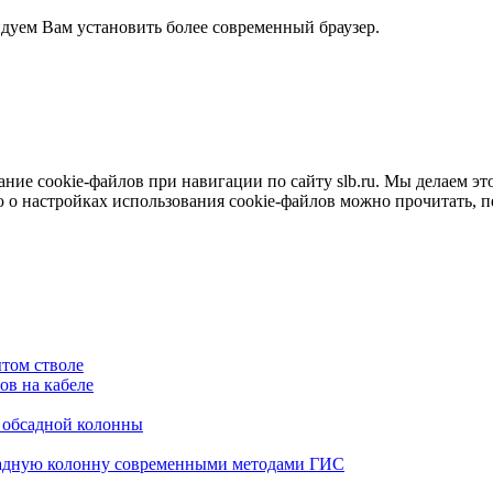
ндуем Вам установить более современный браузер.
е cookie-файлов при навигации по сайту slb.ru. Мы делаем это 
о настройках использования cookie-файлов можно прочитать, 
том стволе
в на кабеле
я обсадной колонны
садную колонну современными методами ГИС