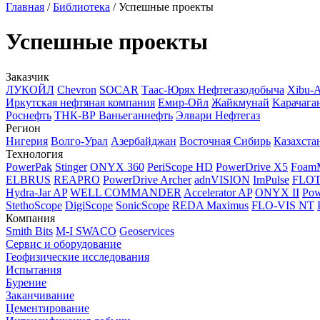
Главная
/
Библиотека
/
Успешные проекты
Успешные проекты
Заказчик
ЛУКОЙЛ
Chevron
SOCAR
Таас-Юрях Нефтегазодобыча
Xibu-
Иркутская нефтяная компания
Емир-Ойл
Жайкмунай
Kарачага
Роснефть
ТНК-ВР Ваньеганнефть
Элвари Нефтегаз
Регион
Нигерия
Волго-Урал
Азербайджан
Восточная Сибирь
Казахста
Технология
PowerPak
Stinger
ONYX 360
PeriScope HD
PowerDrive X5
Foam
ELBRUS
REAPRO
PowerDrive Archer
adnVISION
ImPulse
FLO
Hydra-Jar AP
WELL COMMANDER
Accelerator AP
ONYX II
Pow
StethoScope
DigiScope
SonicScope
REDA Maximus
FLO-VIS NT
Компания
Smith Bits
M-I SWACO
Geoservices
Сервис и оборудование
Геофизические исследования
Испытания
Бурение
Заканчивание
Цементирование