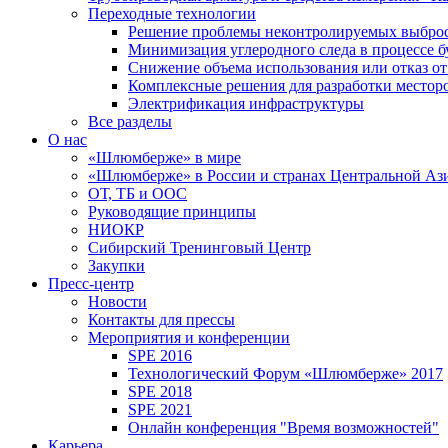
Переходные технологии
Решение проблемы неконтролируемых выбро
Минимизация углеродного следа в процессе б
Снижение объема использования или отказ от
Комплексные решения для разработки место
Электрификация инфраструктуры
Все разделы
О нас
«Шлюмберже» в мире
«Шлюмберже» в России и странах Центральной Аз
ОТ, ТБ и ООС
Руководящие принципы
НИОКР
Сибирский Тренинговый Центр
Закупки
Пресс-центр
Новости
Контакты для прессы
Мероприятия и конференции
SPE 2016
Технологический Форум «Шлюмберже» 2017
SPE 2018
SPE 2021
Онлайн конференция "Время возможностей"
Карьера