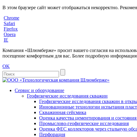
В этом браузере сайт может отображаться некорректно. Рекоме
Chrome
Safari
Firefox
Opera
IE
Компания «Шлюмберже» просит вашего согласия на использовани
посещение комфортным для вас. Более подробную информацию 
OK
Сервис и оборудование
Геофизические исследования скважин
Геофизические исследования скважин в откры
Инновационные технологии испытания пласто
Скважинная сейсмика
Оценка качества цементирования и состояни
Промыслово-геофизические исследования
Оценка ФЕС коллекторов через стальную об
Перфорация