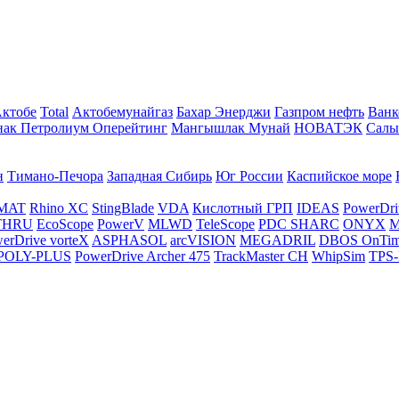
Актобе
Total
Актобемунайгаз
Бахар Энерджи
Газпром нефть
Ванк
нак Петролиум Оперейтинг
Мангышлак Мунай
НОВАТЭК
Салы
н
Тимано-Печора
Западная Сибирь
Юг России
Каспийское море
MAT
Rhino XC
StingBlade
VDA
Кислотный ГРП
IDEAS
PowerDri
THRU
EcoScope
PowerV
MLWD
TeleScope
PDC SHARC
ONYX
M
erDrive vorteX
ASPHASOL
arcVISION
MEGADRIL
DBOS OnTi
POLY-PLUS
PowerDrive Archer 475
TrackMaster CH
WhipSim
TPS-