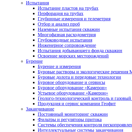
Испытания
Испытание пластов на трубах
Перфорация на трубах
Глубинные измерения и телеметрия
Отбор и анализ проб
Наземные испытания скважин
Многофазная расходометрия
Глубоководные испытания
Инженерное сопровождение
Испытания добывающего фонда скважин
Освоение морских месторождений
Бурение
Бурение и измерения
Буровые растворы и экологические решения
Буровые долота и передовые технологии
Буровое оборудование и сервисы
Буровое оборудование «Камерон»
Устьевое оборудование «Камерон»
Геолого-технологический контроль и газовый
Продукция и сервис компании Геофит
Заканчивание
Постоянный мониторинг скважин
Фильтры и регуляторы притока
Cистемы обеспечения контроля пескопроявле
Интеллектуальные системы заканчивания