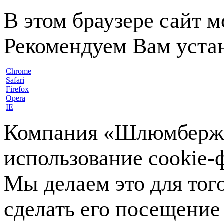
В этом браузере сайт 
Рекомендуем Вам устан
Chrome
Safari
Firefox
Opera
IE
Компания «Шлюмберже»
использование cookie-ф
Мы делаем это для тог
сделать его посещение