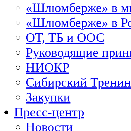
«Шлюмберже» в м
«Шлюмберже» в Ро
ОТ, ТБ и ООС
Руководящие при
НИОКР
Сибирский Тренин
Закупки
Пресс-центр
Новости