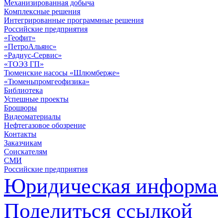
Механизированная добыча
Комплексные решения
Интегрированные программные решения
Российские предприятия
«Геофит»
«ПетроАльянс»
«Радиус-Сервис»
«ТОЭЗ ГП»
Тюменские насосы «Шлюмберже»
«Тюменьпромгеофизика»
Библиотека
Успешные проекты
Брошюры
Видеоматериалы
Нефтегазовое обозрение
Контакты
Заказчикам
Соискателям
СМИ
Российские предприятия
Юридическая информа
Поделиться ссылкой