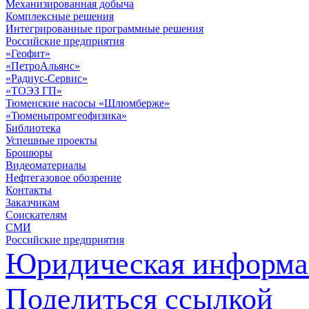
Механизированная добыча
Комплексные решения
Интегрированные программные решения
Российские предприятия
«Геофит»
«ПетроАльянс»
«Радиус-Сервис»
«ТОЭЗ ГП»
Тюменские насосы «Шлюмберже»
«Тюменьпромгеофизика»
Библиотека
Успешные проекты
Брошюры
Видеоматериалы
Нефтегазовое обозрение
Контакты
Заказчикам
Соискателям
СМИ
Российские предприятия
Юридическая информа
Поделиться ссылкой