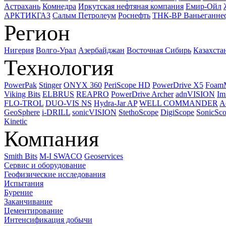
Астрахань
Комнедра
Иркутская нефтяная компания
Емир-Ойл
АРКТИКГАЗ
Салым Петролеум
Роснефть
ТНК-ВР Ваньеганне
Регион
Нигерия
Волго-Урал
Азербайджан
Восточная Сибирь
Казахста
Технология
PowerPak
Stinger
ONYX 360
PeriScope HD
PowerDrive X5
Foam
Viking Bits
ELBRUS
REAPRO
PowerDrive Archer
adnVISION
Im
FLO-TROL
DUO-VIS NS
Hydra-Jar AP
WELL COMMANDER
A
GeoSphere
i-DRILL
sonicVISION
StethoScope
DigiScope
SonicSc
Kinetic
Компания
Smith Bits
M-I SWACO
Geoservices
Сервис и оборудование
Геофизические исследования
Испытания
Бурение
Заканчивание
Цементирование
Интенсификация добычи