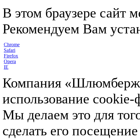
В этом браузере сайт 
Рекомендуем Вам устан
Chrome
Safari
Firefox
Opera
IE
Компания «Шлюмберже»
использование cookie-ф
Мы делаем это для тог
сделать его посещение