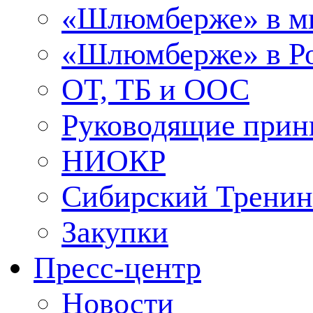
«Шлюмберже» в м
«Шлюмберже» в Ро
ОТ, ТБ и ООС
Руководящие при
НИОКР
Сибирский Тренин
Закупки
Пресс-центр
Новости