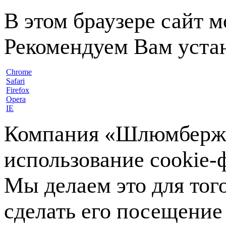
В этом браузере сайт 
Рекомендуем Вам устан
Chrome
Safari
Firefox
Opera
IE
Компания «Шлюмберже»
использование cookie-ф
Мы делаем это для тог
сделать его посещение