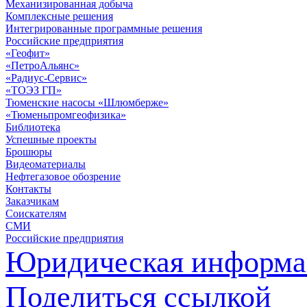
Механизированная добыча
Комплексные решения
Интегрированные программные решения
Российские предприятия
«Геофит»
«ПетроАльянс»
«Радиус-Сервис»
«ТОЭЗ ГП»
Тюменские насосы «Шлюмберже»
«Тюменьпромгеофизика»
Библиотека
Успешные проекты
Брошюры
Видеоматериалы
Нефтегазовое обозрение
Контакты
Заказчикам
Соискателям
СМИ
Российские предприятия
Юридическая информа
Поделиться ссылкой