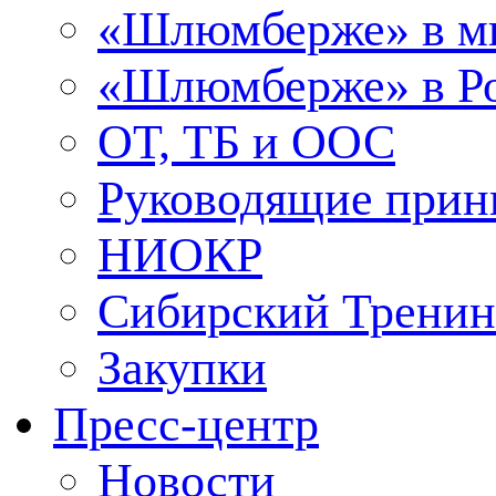
«Шлюмберже» в м
«Шлюмберже» в Ро
ОТ, ТБ и ООС
Руководящие при
НИОКР
Сибирский Тренин
Закупки
Пресс-центр
Новости