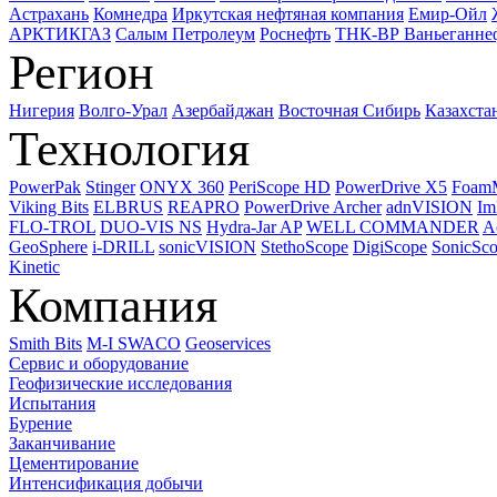
Астрахань
Комнедра
Иркутская нефтяная компания
Емир-Ойл
АРКТИКГАЗ
Салым Петролеум
Роснефть
ТНК-ВР Ваньеганне
Регион
Нигерия
Волго-Урал
Азербайджан
Восточная Сибирь
Казахста
Технология
PowerPak
Stinger
ONYX 360
PeriScope HD
PowerDrive X5
Foam
Viking Bits
ELBRUS
REAPRO
PowerDrive Archer
adnVISION
Im
FLO-TROL
DUO-VIS NS
Hydra-Jar AP
WELL COMMANDER
A
GeoSphere
i-DRILL
sonicVISION
StethoScope
DigiScope
SonicSc
Kinetic
Компания
Smith Bits
M-I SWACO
Geoservices
Сервис и оборудование
Геофизические исследования
Испытания
Бурение
Заканчивание
Цементирование
Интенсификация добычи