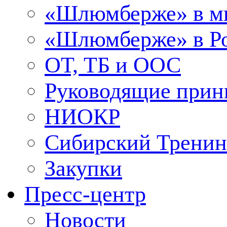
«Шлюмберже» в м
«Шлюмберже» в Ро
ОТ, ТБ и ООС
Руководящие при
НИОКР
Сибирский Тренин
Закупки
Пресс-центр
Новости