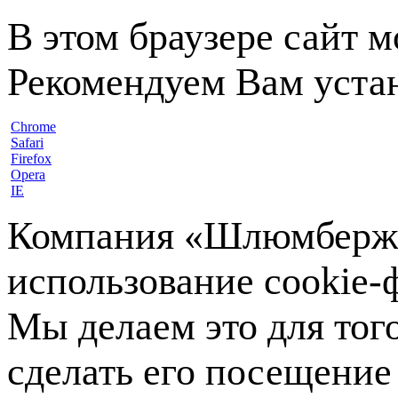
В этом браузере сайт 
Рекомендуем Вам устан
Chrome
Safari
Firefox
Opera
IE
Компания «Шлюмберже»
использование cookie-ф
Мы делаем это для тог
сделать его посещение