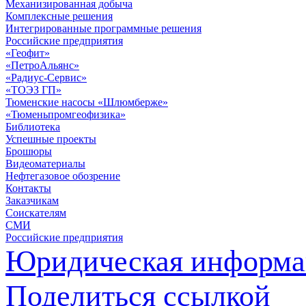
Механизированная добыча
Комплексные решения
Интегрированные программные решения
Российские предприятия
«Геофит»
«ПетроАльянс»
«Радиус-Сервис»
«ТОЭЗ ГП»
Тюменские насосы «Шлюмберже»
«Тюменьпромгеофизика»
Библиотека
Успешные проекты
Брошюры
Видеоматериалы
Нефтегазовое обозрение
Контакты
Заказчикам
Соискателям
СМИ
Российские предприятия
Юридическая информа
Поделиться ссылкой