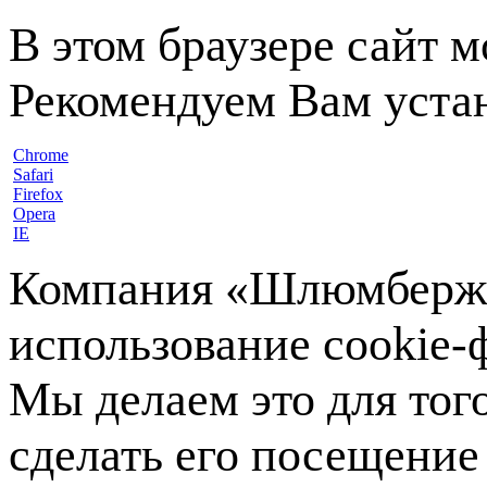
В этом браузере сайт 
Рекомендуем Вам устан
Chrome
Safari
Firefox
Opera
IE
Компания «Шлюмберже»
использование cookie-ф
Мы делаем это для тог
сделать его посещение