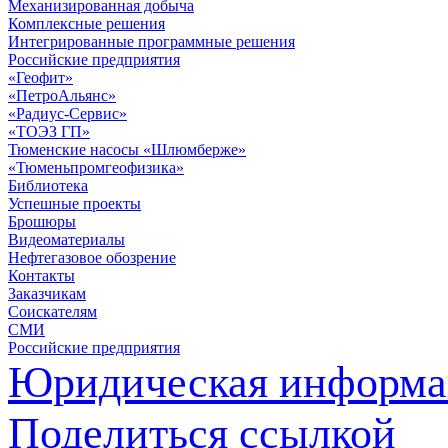
Механизированная добыча
Комплексные решения
Интегрированные программные решения
Российские предприятия
«Геофит»
«ПетроАльянс»
«Радиус-Сервис»
«ТОЭЗ ГП»
Тюменские насосы «Шлюмберже»
«Тюменьпромгеофизика»
Библиотека
Успешные проекты
Брошюры
Видеоматериалы
Нефтегазовое обозрение
Контакты
Заказчикам
Соискателям
СМИ
Российские предприятия
Юридическая информа
Поделиться ссылкой