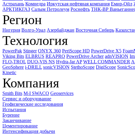
Астрахань
Комнедра
Иркутская нефтяная компания
Емир-Ойл
АРКТИКГАЗ
Салым Петролеум
Роснефть
ТНК-ВР Ваньеганне
Регион
Нигерия
Волго-Урал
Азербайджан
Восточная Сибирь
Казахста
Технология
PowerPak
Stinger
ONYX 360
PeriScope HD
PowerDrive X5
Foam
Viking Bits
ELBRUS
REAPRO
PowerDrive Archer
adnVISION
Im
FLO-TROL
DUO-VIS NS
Hydra-Jar AP
WELL COMMANDER
A
GeoSphere
i-DRILL
sonicVISION
StethoScope
DigiScope
SonicSc
Kinetic
Компания
Smith Bits
M-I SWACO
Geoservices
Сервис и оборудование
Геофизические исследования
Испытания
Бурение
Заканчивание
Цементирование
Интенсификация добычи