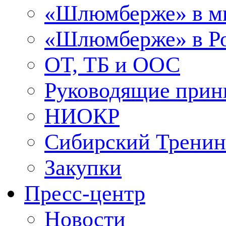
«Шлюмберже» в м
«Шлюмберже» в Ро
ОТ, ТБ и ООС
Руководящие при
НИОКР
Сибирский Тренин
Закупки
Пресс-центр
Новости