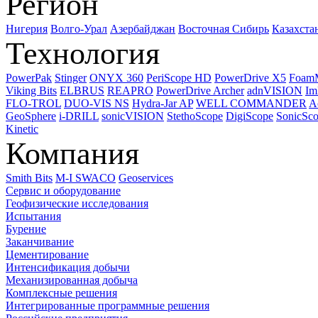
Регион
Нигерия
Волго-Урал
Азербайджан
Восточная Сибирь
Казахста
Технология
PowerPak
Stinger
ONYX 360
PeriScope HD
PowerDrive X5
Foam
Viking Bits
ELBRUS
REAPRO
PowerDrive Archer
adnVISION
Im
FLO-TROL
DUO-VIS NS
Hydra-Jar AP
WELL COMMANDER
A
GeoSphere
i-DRILL
sonicVISION
StethoScope
DigiScope
SonicSc
Kinetic
Компания
Smith Bits
M-I SWACO
Geoservices
Сервис и оборудование
Геофизические исследования
Испытания
Бурение
Заканчивание
Цементирование
Интенсификация добычи
Механизированная добыча
Комплексные решения
Интегрированные программные решения