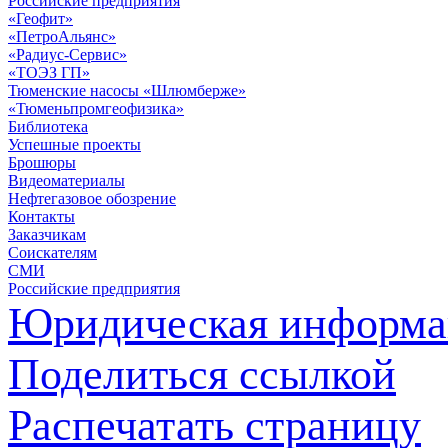
Российские предприятия
«Геофит»
«ПетроАльянс»
«Радиус-Сервис»
«ТОЭЗ ГП»
Тюменские насосы «Шлюмберже»
«Тюменьпромгеофизика»
Библиотека
Успешные проекты
Брошюры
Видеоматериалы
Нефтегазовое обозрение
Контакты
Заказчикам
Соискателям
СМИ
Российские предприятия
Юридическая информа
Поделиться ссылкой
Распечатать страницу