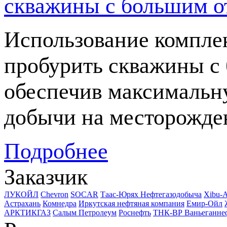
скважины с большим о
Использование компле
пробурить скважины с 
обеспечив максимальн
добычи на месторожде
Подробнее
Заказчик
ЛУКОЙЛ
Chevron
SOCAR
Таас-Юрях Нефтегазодобыча
Xibu-
Астрахань
Комнедра
Иркутская нефтяная компания
Емир-Ойл
АРКТИКГАЗ
Салым Петролеум
Роснефть
ТНК-ВР Ваньеганне