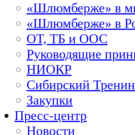
«Шлюмберже» в м
«Шлюмберже» в Ро
ОТ, ТБ и ООС
Руководящие при
НИОКР
Сибирский Тренин
Закупки
Пресс-центр
Новости