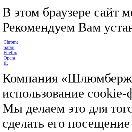
В этом браузере сайт 
Рекомендуем Вам устан
Chrome
Safari
Firefox
Opera
IE
Компания «Шлюмберже»
использование cookie-ф
Мы делаем это для тог
сделать его посещение