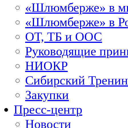
«Шлюмберже» в м
«Шлюмберже» в Ро
ОТ, ТБ и ООС
Руководящие при
НИОКР
Сибирский Тренин
Закупки
Пресс-центр
Новости