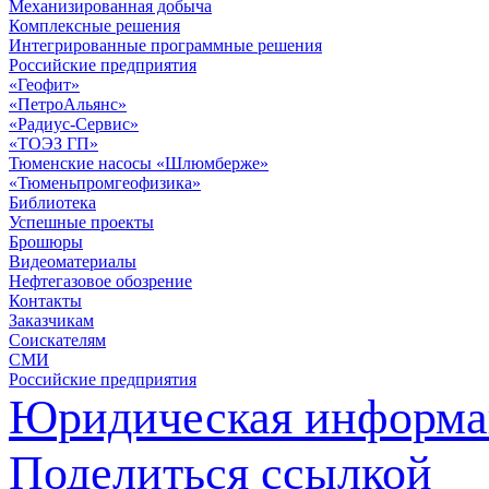
Механизированная добыча
Комплексные решения
Интегрированные программные решения
Российские предприятия
«Геофит»
«ПетроАльянс»
«Радиус-Сервис»
«ТОЭЗ ГП»
Тюменские насосы «Шлюмберже»
«Тюменьпромгеофизика»
Библиотека
Успешные проекты
Брошюры
Видеоматериалы
Нефтегазовое обозрение
Контакты
Заказчикам
Соискателям
СМИ
Российские предприятия
Юридическая информа
Поделиться ссылкой