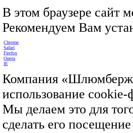
В этом браузере сайт 
Рекомендуем Вам устан
Chrome
Safari
Firefox
Opera
IE
Компания «Шлюмберже»
использование cookie-ф
Мы делаем это для тог
сделать его посещение