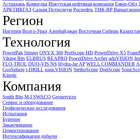
Астрахань
Комнедра
Иркутская нефтяная компания
Емир-Ойл
АРКТИКГАЗ
Салым Петролеум
Роснефть
ТНК-ВР Ваньеганне
Регион
Нигерия
Волго-Урал
Азербайджан
Восточная Сибирь
Казахста
Технология
PowerPak
Stinger
ONYX 360
PeriScope HD
PowerDrive X5
Foam
Viking Bits
ELBRUS
REAPRO
PowerDrive Archer
adnVISION
Im
FLO-TROL
DUO-VIS NS
Hydra-Jar AP
WELL COMMANDER
A
GeoSphere
i-DRILL
sonicVISION
StethoScope
DigiScope
SonicSc
Kinetic
Компания
Smith Bits
M-I SWACO
Geoservices
Сервис и оборудование
Геофизические исследования
Испытания
Бурение
Заканчивание
Цементирование
Интенсификация добычи