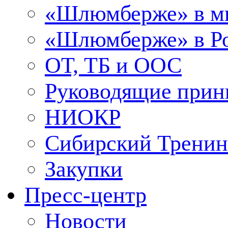
«Шлюмберже» в м
«Шлюмберже» в Ро
ОТ, ТБ и ООС
Руководящие при
НИОКР
Сибирский Тренин
Закупки
Пресс-центр
Новости