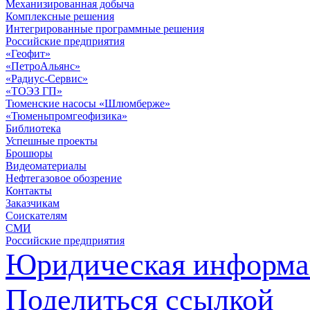
Механизированная добыча
Комплексные решения
Интегрированные программные решения
Российские предприятия
«Геофит»
«ПетроАльянс»
«Радиус-Сервис»
«ТОЭЗ ГП»
Тюменские насосы «Шлюмберже»
«Тюменьпромгеофизика»
Библиотека
Успешные проекты
Брошюры
Видеоматериалы
Нефтегазовое обозрение
Контакты
Заказчикам
Соискателям
СМИ
Российские предприятия
Юридическая информа
Поделиться ссылкой