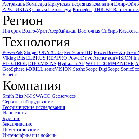
Астрахань
Комнедра
Иркутская нефтяная компания
Емир-Ойл
АРКТИКГАЗ
Салым Петролеум
Роснефть
ТНК-ВР Ваньеганне
Регион
Нигерия
Волго-Урал
Азербайджан
Восточная Сибирь
Казахста
Технология
PowerPak
Stinger
ONYX 360
PeriScope HD
PowerDrive X5
Foam
Viking Bits
ELBRUS
REAPRO
PowerDrive Archer
adnVISION
Im
FLO-TROL
DUO-VIS NS
Hydra-Jar AP
WELL COMMANDER
A
GeoSphere
i-DRILL
sonicVISION
StethoScope
DigiScope
SonicSc
Kinetic
Компания
Smith Bits
M-I SWACO
Geoservices
Сервис и оборудование
Геофизические исследования
Испытания
Бурение
Заканчивание
Цементирование
Интенсификация добычи