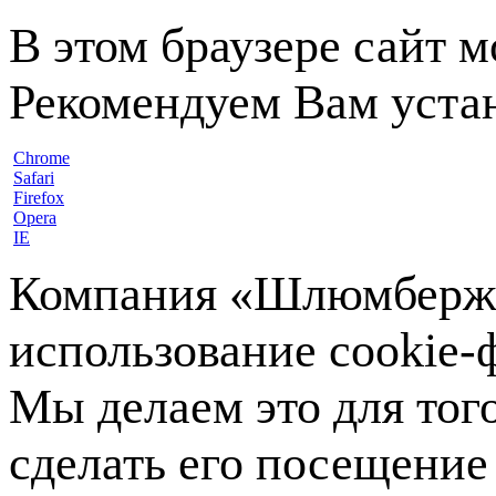
В этом браузере сайт 
Рекомендуем Вам устан
Chrome
Safari
Firefox
Opera
IE
Компания «Шлюмберже»
использование cookie-ф
Мы делаем это для тог
сделать его посещение