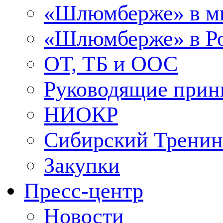
«Шлюмберже» в м
«Шлюмберже» в Ро
ОТ, ТБ и ООС
Руководящие при
НИОКР
Сибирский Тренин
Закупки
Пресс-центр
Новости