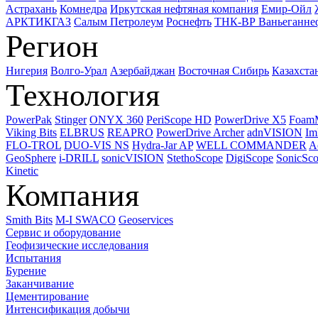
Астрахань
Комнедра
Иркутская нефтяная компания
Емир-Ойл
АРКТИКГАЗ
Салым Петролеум
Роснефть
ТНК-ВР Ваньеганне
Регион
Нигерия
Волго-Урал
Азербайджан
Восточная Сибирь
Казахста
Технология
PowerPak
Stinger
ONYX 360
PeriScope HD
PowerDrive X5
Foam
Viking Bits
ELBRUS
REAPRO
PowerDrive Archer
adnVISION
Im
FLO-TROL
DUO-VIS NS
Hydra-Jar AP
WELL COMMANDER
A
GeoSphere
i-DRILL
sonicVISION
StethoScope
DigiScope
SonicSc
Kinetic
Компания
Smith Bits
M-I SWACO
Geoservices
Сервис и оборудование
Геофизические исследования
Испытания
Бурение
Заканчивание
Цементирование
Интенсификация добычи