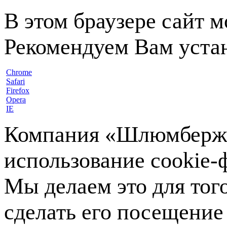
В этом браузере сайт 
Рекомендуем Вам устан
Chrome
Safari
Firefox
Opera
IE
Компания «Шлюмберже»
использование cookie-ф
Мы делаем это для тог
сделать его посещение