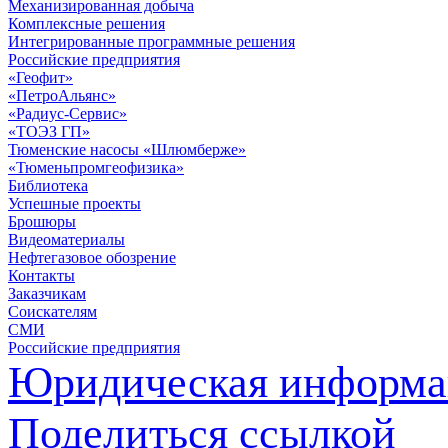
Механизированная добыча
Комплексные решения
Интегрированные программные решения
Российские предприятия
«Геофит»
«ПетроАльянс»
«Радиус-Сервис»
«ТОЭЗ ГП»
Тюменские насосы «Шлюмберже»
«Тюменьпромгеофизика»
Библиотека
Успешные проекты
Брошюры
Видеоматериалы
Нефтегазовое обозрение
Контакты
Заказчикам
Соискателям
СМИ
Российские предприятия
Юридическая информа
Поделиться ссылкой