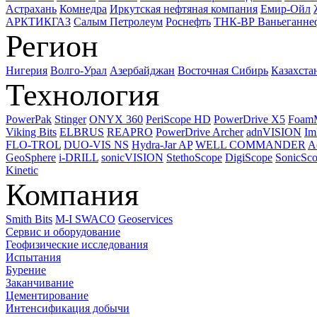
Астрахань
Комнедра
Иркутская нефтяная компания
Емир-Ойл
АРКТИКГАЗ
Салым Петролеум
Роснефть
ТНК-ВР Ваньеганне
Регион
Нигерия
Волго-Урал
Азербайджан
Восточная Сибирь
Казахста
Технология
PowerPak
Stinger
ONYX 360
PeriScope HD
PowerDrive X5
Foam
Viking Bits
ELBRUS
REAPRO
PowerDrive Archer
adnVISION
Im
FLO-TROL
DUO-VIS NS
Hydra-Jar AP
WELL COMMANDER
A
GeoSphere
i-DRILL
sonicVISION
StethoScope
DigiScope
SonicSc
Kinetic
Компания
Smith Bits
M-I SWACO
Geoservices
Сервис и оборудование
Геофизические исследования
Испытания
Бурение
Заканчивание
Цементирование
Интенсификация добычи