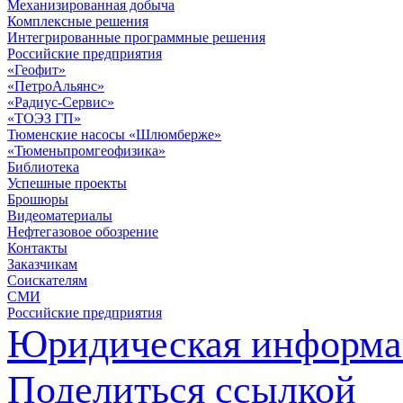
Механизированная добыча
Комплексные решения
Интегрированные программные решения
Российские предприятия
«Геофит»
«ПетроАльянс»
«Радиус-Сервис»
«ТОЭЗ ГП»
Тюменские насосы «Шлюмберже»
«Тюменьпромгеофизика»
Библиотека
Успешные проекты
Брошюры
Видеоматериалы
Нефтегазовое обозрение
Контакты
Заказчикам
Соискателям
СМИ
Российские предприятия
Юридическая информа
Поделиться ссылкой