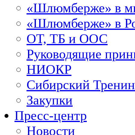
«Шлюмберже» в м
«Шлюмберже» в Ро
ОТ, ТБ и ООС
Руководящие при
НИОКР
Сибирский Тренин
Закупки
Пресс-центр
Новости