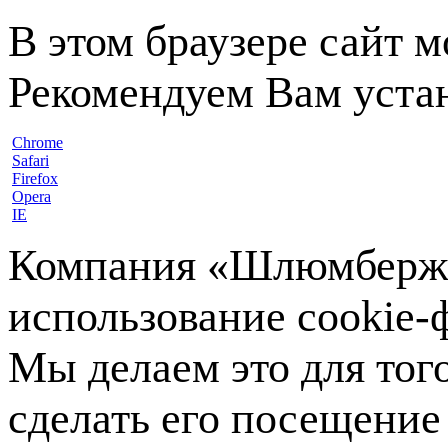
В этом браузере сайт 
Рекомендуем Вам устан
Chrome
Safari
Firefox
Opera
IE
Компания «Шлюмберже»
использование cookie-ф
Мы делаем это для тог
сделать его посещение