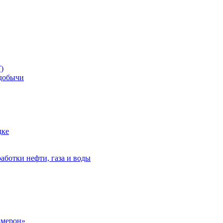
)
добычи
дке
аботки нефти, газа и воды
амерон»