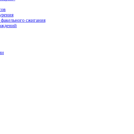
сов
урения
 факельного сжигания
рождений
ии