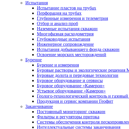
Испытания
Испытание пластов на трубах
Перфорация на трубах
Глубинные измерения и телеметрия
Отбор и анализ проб
Наземные испытания скважин
Многофазная расходометрия
Глубоководные испытания
Инженерное сопровождение
Испытания добывающего фонда скважин
Освоение морских месторождений
Бурение
Бурение и измерения
Буровые растворы и экологические решения
Буровые долота и передовые технологии
Буровое оборудование и сервисы
Буровое оборудование «Камерон»
Устьевое оборудование «Камерон»
Геолого-технологический контроль и газовый
Продукция и сервис компании Геофит
Заканчивание
Постоянный мониторинг скважин
Фильтры и регуляторы притока
Cистемы обеспечения контроля пескопроявле
Интеллектуальные системы заканчивания