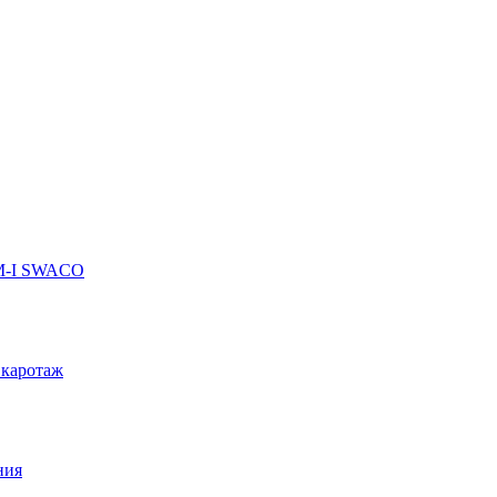
 M-I SWACO
 каротаж
ния