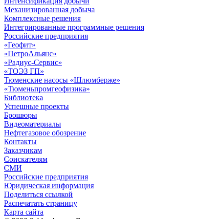
Интенсификация добычи
Механизированная добыча
Комплексные решения
Интегрированные программные решения
Российские предприятия
«Геофит»
«ПетроАльянс»
«Радиус-Сервис»
«ТОЭЗ ГП»
Тюменские насосы «Шлюмберже»
«Тюменьпромгеофизика»
Библиотека
Успешные проекты
Брошюры
Видеоматериалы
Нефтегазовое обозрение
Контакты
Заказчикам
Соискателям
СМИ
Российские предприятия
Юридическая информация
Поделиться ссылкой
Распечатать страницу
Карта сайта