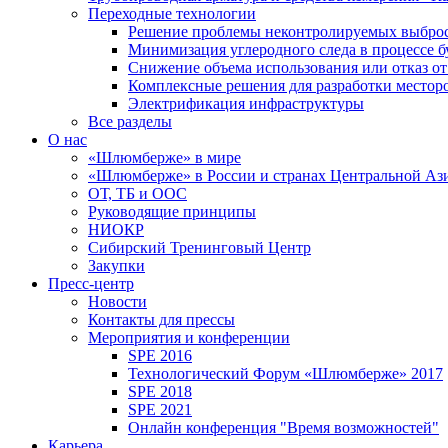
Переходные технологии
Решение проблемы неконтролируемых выбро
Минимизация углеродного следа в процессе б
Снижение объема использования или отказ от
Комплексные решения для разработки место
Электрификация инфраструктуры
Все разделы
О нас
«Шлюмберже» в мире
«Шлюмберже» в России и странах Центральной Аз
ОТ, ТБ и ООС
Руководящие принципы
НИОКР
Сибирский Тренинговый Центр
Закупки
Пресс-центр
Новости
Контакты для прессы
Мероприятия и конференции
SPE 2016
Технологический Форум «Шлюмберже» 2017
SPE 2018
SPE 2021
Онлайн конференция "Время возможностей"
Карьера