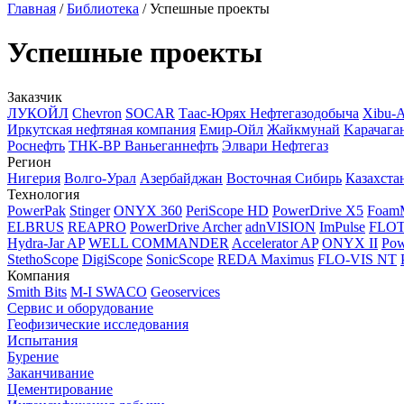
Главная
/
Библиотека
/
Успешные проекты
Успешные проекты
Заказчик
ЛУКОЙЛ
Chevron
SOCAR
Таас-Юрях Нефтегазодобыча
Xibu-
Иркутская нефтяная компания
Емир-Ойл
Жайкмунай
Kарачага
Роснефть
ТНК-ВР Ваньеганнефть
Элвари Нефтегаз
Регион
Нигерия
Волго-Урал
Азербайджан
Восточная Сибирь
Казахста
Технология
PowerPak
Stinger
ONYX 360
PeriScope HD
PowerDrive X5
Foam
ELBRUS
REAPRO
PowerDrive Archer
adnVISION
ImPulse
FLO
Hydra-Jar AP
WELL COMMANDER
Accelerator AP
ONYX II
Pow
StethoScope
DigiScope
SonicScope
REDA Maximus
FLO-VIS NT
Компания
Smith Bits
M-I SWACO
Geoservices
Сервис и оборудование
Геофизические исследования
Испытания
Бурение
Заканчивание
Цементирование