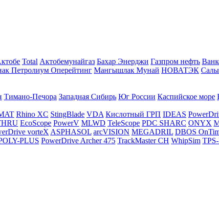
Актобе
Total
Актобемунайгаз
Бахар Энерджи
Газпром нефть
Ванк
нак Петролиум Оперейтинг
Мангышлак Мунай
НОВАТЭК
Салы
н
Тимано-Печора
Западная Сибирь
Юг России
Каспийское море
MAT
Rhino XC
StingBlade
VDA
Кислотный ГРП
IDEAS
PowerDri
THRU
EcoScope
PowerV
MLWD
TeleScope
PDC SHARC
ONYX
M
erDrive vorteX
ASPHASOL
arcVISION
MEGADRIL
DBOS OnTi
POLY-PLUS
PowerDrive Archer 475
TrackMaster CH
WhipSim
TPS-