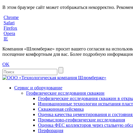
В этом браузере сайт может отображаться некорректно. Рекоме
Chrome
Safari
Firefox
Opera
IE
Компания «Шлюмберже» просит вашего согласия на использовани
посещение комфортным для вас. Более подробную информацию 
OK
Сервис и оборудование
Геофизические исследования скважин
Геофизические исследования скважин в откры
Инновационные технологии испытания пласто
Скважинная сейсмика
Оценка качества цементирования и состояни
Промыслово-геофизические исследования
Оценка ФЕС коллекторов через стальную об
Перфорация