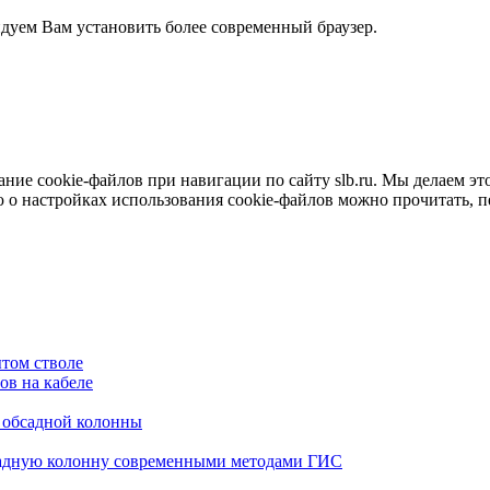
ндуем Вам установить более современный браузер.
е cookie-файлов при навигации по сайту slb.ru. Мы делаем это 
о настройках использования cookie-файлов можно прочитать, 
том стволе
в на кабеле
я обсадной колонны
садную колонну современными методами ГИС