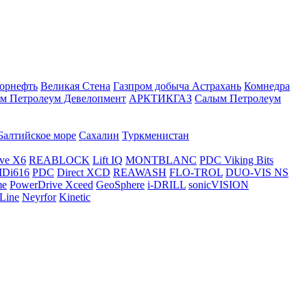
орнефть
Великая Стена
Газпром добыча Астрахань
Комнедра
м Петролеум Девелопмент
АРКТИКГАЗ
Салым Петролеум
Балтийское море
Сахалин
Туркменистан
ve X6
REABLOCK
Lift IQ
MONTBLANC
PDC Viking Bits
Di616
PDC
Direct XCD
REAWASH
FLO-TROL
DUO-VIS NS
me
PowerDrive Xceed
GeoSphere
i-DRILL
sonicVISION
Line
Neyrfor
Kinetic