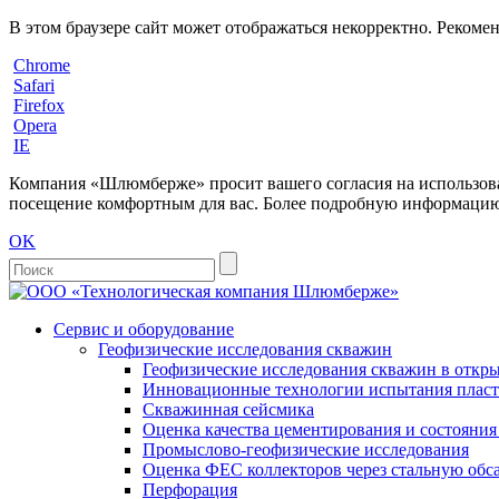
В этом браузере сайт может отображаться некорректно. Рекоме
Chrome
Safari
Firefox
Opera
IE
Компания «Шлюмберже» просит вашего согласия на использовани
посещение комфортным для вас. Более подробную информацию 
OK
Сервис и оборудование
Геофизические исследования скважин
Геофизические исследования скважин в откры
Инновационные технологии испытания пласто
Скважинная сейсмика
Оценка качества цементирования и состояни
Промыслово-геофизические исследования
Оценка ФЕС коллекторов через стальную об
Перфорация