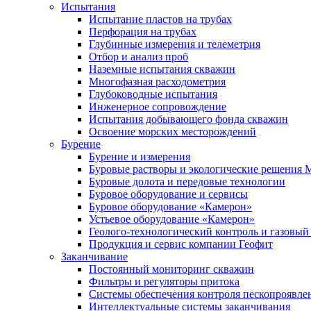
Испытания
Испытание пластов на трубах
Перфорация на трубах
Глубинные измерения и телеметрия
Отбор и анализ проб
Наземные испытания скважин
Многофазная расходометрия
Глубоководные испытания
Инженерное сопровождение
Испытания добывающего фонда скважин
Освоение морских месторождений
Бурение
Бурение и измерения
Буровые растворы и экологические решения
Буровые долота и передовые технологии
Буровое оборудование и сервисы
Буровое оборудование «Камерон»
Устьевое оборудование «Камерон»
Геолого-технологический контроль и газовый
Продукция и сервис компании Геофит
Заканчивание
Постоянный мониторинг скважин
Фильтры и регуляторы притока
Cистемы обеспечения контроля пескопроявле
Интеллектуальные системы заканчивания