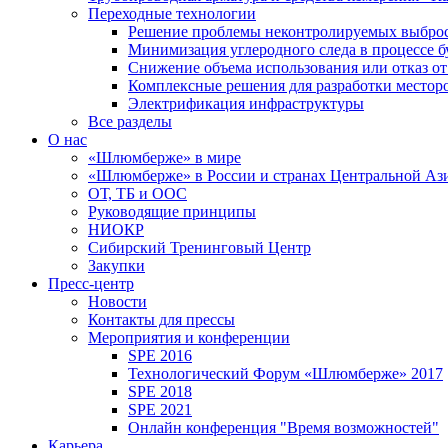
Переходные технологии
Решение проблемы неконтролируемых выбро
Минимизация углеродного следа в процессе б
Снижение объема использования или отказ от
Комплексные решения для разработки место
Электрификация инфраструктуры
Все разделы
О нас
«Шлюмберже» в мире
«Шлюмберже» в России и странах Центральной Аз
ОТ, ТБ и ООС
Руководящие принципы
НИОКР
Сибирский Тренинговый Центр
Закупки
Пресс-центр
Новости
Контакты для прессы
Мероприятия и конференции
SPE 2016
Технологический Форум «Шлюмберже» 2017
SPE 2018
SPE 2021
Онлайн конференция "Время возможностей"
Карьера