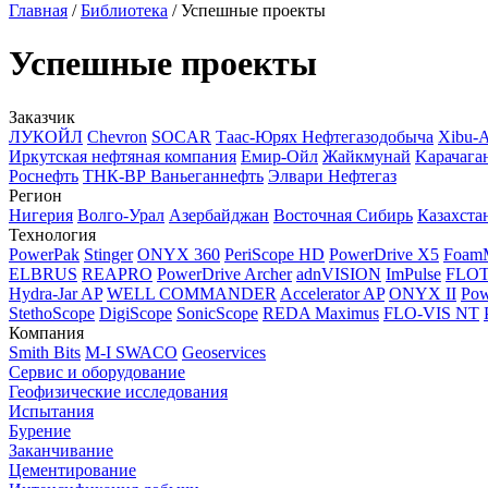
Главная
/
Библиотека
/
Успешные проекты
Успешные проекты
Заказчик
ЛУКОЙЛ
Chevron
SOCAR
Таас-Юрях Нефтегазодобыча
Xibu-
Иркутская нефтяная компания
Емир-Ойл
Жайкмунай
Kарачага
Роснефть
ТНК-ВР Ваньеганнефть
Элвари Нефтегаз
Регион
Нигерия
Волго-Урал
Азербайджан
Восточная Сибирь
Казахста
Технология
PowerPak
Stinger
ONYX 360
PeriScope HD
PowerDrive X5
Foam
ELBRUS
REAPRO
PowerDrive Archer
adnVISION
ImPulse
FLO
Hydra-Jar AP
WELL COMMANDER
Accelerator AP
ONYX II
Pow
StethoScope
DigiScope
SonicScope
REDA Maximus
FLO-VIS NT
Компания
Smith Bits
M-I SWACO
Geoservices
Сервис и оборудование
Геофизические исследования
Испытания
Бурение
Заканчивание
Цементирование