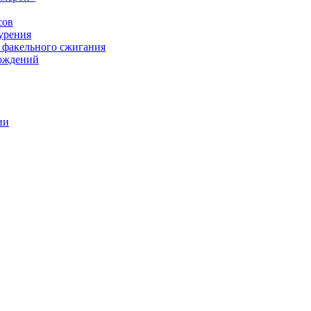
сов
урения
 факельного сжигания
рождений
ии