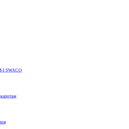
 M-I SWACO
 каротаж
ния