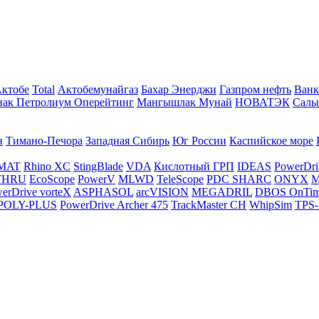
Актобе
Total
Актобемунайгаз
Бахар Энерджи
Газпром нефть
Ванк
нак Петролиум Оперейтинг
Мангышлак Мунай
НОВАТЭК
Салы
н
Тимано-Печора
Западная Сибирь
Юг России
Каспийское море
MAT
Rhino XC
StingBlade
VDA
Кислотный ГРП
IDEAS
PowerDri
THRU
EcoScope
PowerV
MLWD
TeleScope
PDC SHARC
ONYX
M
erDrive vorteX
ASPHASOL
arcVISION
MEGADRIL
DBOS OnTi
POLY-PLUS
PowerDrive Archer 475
TrackMaster CH
WhipSim
TPS-