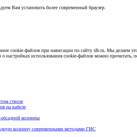
ндуем Вам установить более современный браузер.
е cookie-файлов при навигации по сайту slb.ru. Мы делаем это 
о настройках использования cookie-файлов можно прочитать, 
том стволе
в на кабеле
я обсадной колонны
садную колонну современными методами ГИС