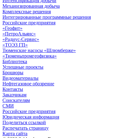
Интенсификация добычи
Механизированная добыча
Комплексные решения
Интегрированные программные решения
Российские предприятия
«Геофит»
«ПетроАльянс»
«Радиус-Сервис»
«ТОЭЗ ГП»
Тюменские насосы «Шлюмберже»
«Тюменьпромгеофизика»
Библиотека
Успешные проекты
Брошюры
Видеоматериалы
Нефтегазовое обозрение
Контакты
Заказчикам
Соискателям
СМИ
Российские предприятия
Юридическая информация
Поделиться ссылкой
Распечатать страницу
Карта сайта