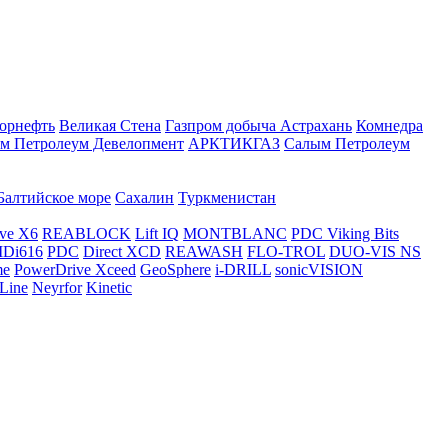
орнефть
Великая Стена
Газпром добыча Астрахань
Комнедра
м Петролеум Девелопмент
АРКТИКГАЗ
Салым Петролеум
Балтийское море
Сахалин
Туркменистан
ve X6
REABLOCK
Lift IQ
MONTBLANC
PDC Viking Bits
Di616
PDC
Direct XCD
REAWASH
FLO-TROL
DUO-VIS NS
me
PowerDrive Xceed
GeoSphere
i-DRILL
sonicVISION
Line
Neyrfor
Kinetic