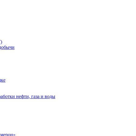
)
добычи
дке
аботки нефти, газа и воды
амерон»