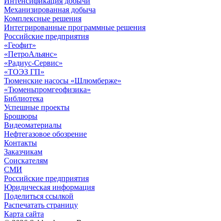
Интенсификация добычи
Механизированная добыча
Комплексные решения
Интегрированные программные решения
Российские предприятия
«Геофит»
«ПетроАльянс»
«Радиус-Сервис»
«ТОЭЗ ГП»
Тюменские насосы «Шлюмберже»
«Тюменьпромгеофизика»
Библиотека
Успешные проекты
Брошюры
Видеоматериалы
Нефтегазовое обозрение
Контакты
Заказчикам
Соискателям
СМИ
Российские предприятия
Юридическая информация
Поделиться ссылкой
Распечатать страницу
Карта сайта