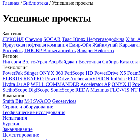
Главная
/
Библиотека
/
Успешные проекты
Успешные проекты
Заказчик
ЛУКОЙЛ
Chevron
SOCAR
Таас-Юрях Нефтегазодобыча
Xibu-
Иркутская нефтяная компания
Емир-Ойл
Жайкмунай
Kарачага
Роснефть
ТНК-ВР Ваньеганнефть
Элвари Нефтегаз
Регион
Нигерия
Волго-Урал
Азербайджан
Восточная Сибирь
Казахста
Технология
PowerPak
Stinger
ONYX 360
PeriScope HD
PowerDrive X5
Foam
ELBRUS
REAPRO
PowerDrive Archer
adnVISION
ImPulse
FLO
Hydra-Jar AP
WELL COMMANDER
Accelerator AP
ONYX II
Pow
StethoScope
DigiScope
SonicScope
REDA Maximus
FLO-VIS NT
Компания
Smith Bits
M-I SWACO
Geoservices
Сервис и оборудование
Геофизические исследования
Испытания
Бурение
Заканчивание
Цементирование