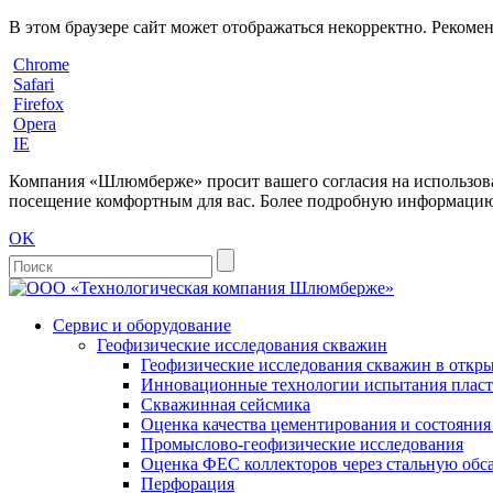
В этом браузере сайт может отображаться некорректно. Рекоме
Chrome
Safari
Firefox
Opera
IE
Компания «Шлюмберже» просит вашего согласия на использовани
посещение комфортным для вас. Более подробную информацию 
OK
Сервис и оборудование
Геофизические исследования скважин
Геофизические исследования скважин в откры
Инновационные технологии испытания пласто
Скважинная сейсмика
Оценка качества цементирования и состояни
Промыслово-геофизические исследования
Оценка ФЕС коллекторов через стальную об
Перфорация