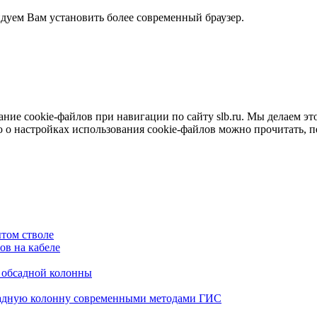
ндуем Вам установить более современный браузер.
е cookie-файлов при навигации по сайту slb.ru. Мы делаем это 
о настройках использования cookie-файлов можно прочитать, 
том стволе
в на кабеле
я обсадной колонны
садную колонну современными методами ГИС