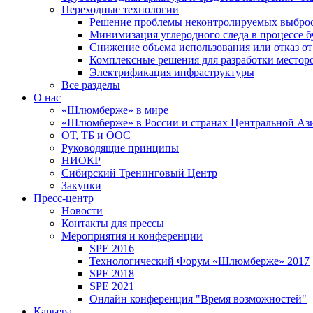
Переходные технологии
Решение проблемы неконтролируемых выбро
Минимизация углеродного следа в процессе б
Снижение объема использования или отказ от
Комплексные решения для разработки место
Электрификация инфраструктуры
Все разделы
О нас
«Шлюмберже» в мире
«Шлюмберже» в России и странах Центральной Аз
ОТ, ТБ и ООС
Руководящие принципы
НИОКР
Сибирский Тренинговый Центр
Закупки
Пресс-центр
Новости
Контакты для прессы
Мероприятия и конференции
SPE 2016
Технологический Форум «Шлюмберже» 2017
SPE 2018
SPE 2021
Онлайн конференция "Время возможностей"
Карьера