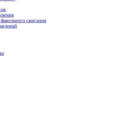
сов
урения
 факельного сжигания
рождений
ии