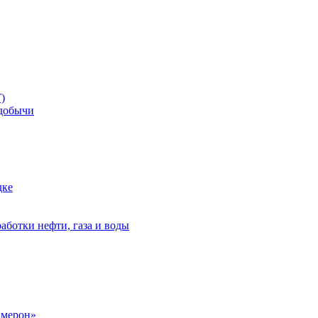
)
добычи
дке
аботки нефти, газа и воды
амерон»