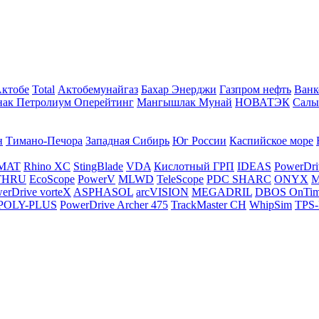
Актобе
Total
Актобемунайгаз
Бахар Энерджи
Газпром нефть
Ванк
нак Петролиум Оперейтинг
Мангышлак Мунай
НОВАТЭК
Салы
н
Тимано-Печора
Западная Сибирь
Юг России
Каспийское море
MAT
Rhino XC
StingBlade
VDA
Кислотный ГРП
IDEAS
PowerDri
THRU
EcoScope
PowerV
MLWD
TeleScope
PDC SHARC
ONYX
M
erDrive vorteX
ASPHASOL
arcVISION
MEGADRIL
DBOS OnTi
POLY-PLUS
PowerDrive Archer 475
TrackMaster CH
WhipSim
TPS-