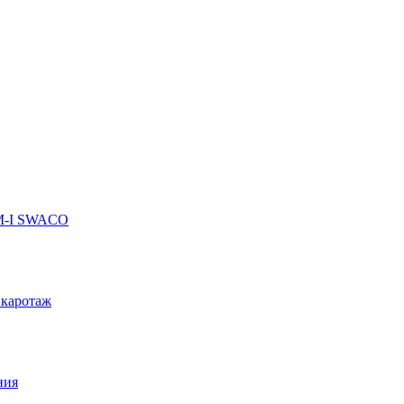
 M-I SWACO
 каротаж
ния