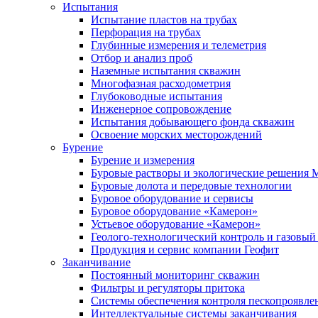
Испытания
Испытание пластов на трубах
Перфорация на трубах
Глубинные измерения и телеметрия
Отбор и анализ проб
Наземные испытания скважин
Многофазная расходометрия
Глубоководные испытания
Инженерное сопровождение
Испытания добывающего фонда скважин
Освоение морских месторождений
Бурение
Бурение и измерения
Буровые растворы и экологические решения
Буровые долота и передовые технологии
Буровое оборудование и сервисы
Буровое оборудование «Камерон»
Устьевое оборудование «Камерон»
Геолого-технологический контроль и газовый
Продукция и сервис компании Геофит
Заканчивание
Постоянный мониторинг скважин
Фильтры и регуляторы притока
Cистемы обеспечения контроля пескопроявле
Интеллектуальные системы заканчивания