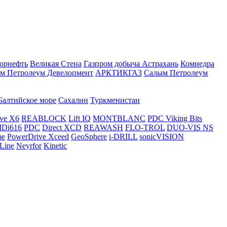
орнефть
Великая Стена
Газпром добыча Астрахань
Комнедра
м Петролеум Девелопмент
АРКТИКГАЗ
Салым Петролеум
Балтийское море
Сахалин
Туркменистан
ve X6
REABLOCK
Lift IQ
MONTBLANC
PDC Viking Bits
Di616
PDC
Direct XCD
REAWASH
FLO-TROL
DUO-VIS NS
me
PowerDrive Xceed
GeoSphere
i-DRILL
sonicVISION
Line
Neyrfor
Kinetic