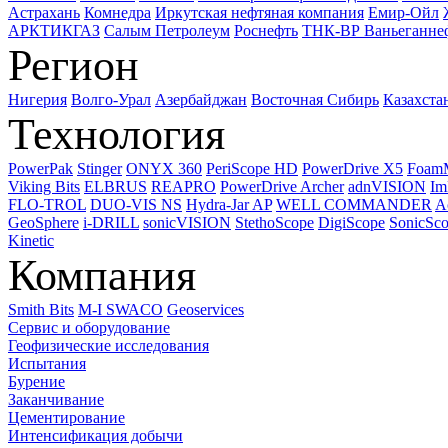
Астрахань
Комнедра
Иркутская нефтяная компания
Емир-Ойл
АРКТИКГАЗ
Салым Петролеум
Роснефть
ТНК-ВР Ваньеганне
Регион
Нигерия
Волго-Урал
Азербайджан
Восточная Сибирь
Казахста
Технология
PowerPak
Stinger
ONYX 360
PeriScope HD
PowerDrive X5
Foam
Viking Bits
ELBRUS
REAPRO
PowerDrive Archer
adnVISION
Im
FLO-TROL
DUO-VIS NS
Hydra-Jar AP
WELL COMMANDER
A
GeoSphere
i-DRILL
sonicVISION
StethoScope
DigiScope
SonicSc
Kinetic
Компания
Smith Bits
M-I SWACO
Geoservices
Сервис и оборудование
Геофизические исследования
Испытания
Бурение
Заканчивание
Цементирование
Интенсификация добычи