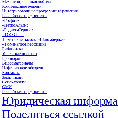
Механизированная добыча
Комплексные решения
Интегрированные программные решения
Российские предприятия
«Геофит»
«ПетроАльянс»
«Радиус-Сервис»
«ТОЭЗ ГП»
Тюменские насосы «Шлюмберже»
«Тюменьпромгеофизика»
Библиотека
Успешные проекты
Брошюры
Видеоматериалы
Нефтегазовое обозрение
Контакты
Заказчикам
Соискателям
СМИ
Российские предприятия
Юридическая информа
Поделиться ссылкой