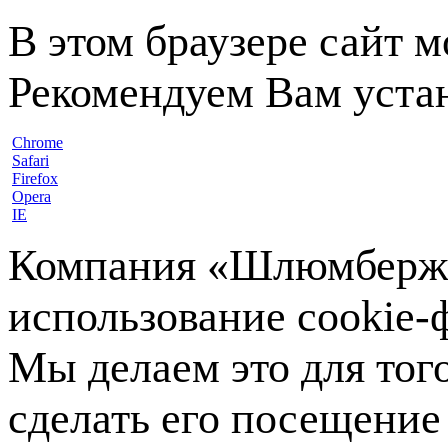
В этом браузере сайт 
Рекомендуем Вам устан
Chrome
Safari
Firefox
Opera
IE
Компания «Шлюмберже»
использование cookie-ф
Мы делаем это для тог
сделать его посещение