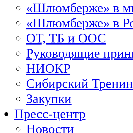
«Шлюмберже» в м
«Шлюмберже» в Ро
ОТ, ТБ и ООС
Руководящие при
НИОКР
Сибирский Тренин
Закупки
Пресс-центр
Новости