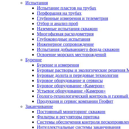
Испытания
Испытание пластов на трубах
Перфорация на трубах
Глубинные измерения и телеметрия
Отбор и анализ проб
Наземные испытания скважин
Многофазная расходометрия
Глубоководные испытания
Инженерное сопровождение
Испытания добывающего фонда скважин
Освоение морских месторождений
Бурение
Бурение и измерения
Буровые растворы и экологические решения
Буровые долота и передовые технологии
Буровое оборудование и сервисы
Буровое оборудование «Камерон»
Устьевое оборудование «Камерон»
Геолого-технологический контроль и газовый
Продукция и сервис компании Геофит
Заканчивание
Постоянный мониторинг скважин
Фильтры и регуляторы притока
Cистемы обеспечения контроля пескопроявле
Интеллектуальные системы заканчивания