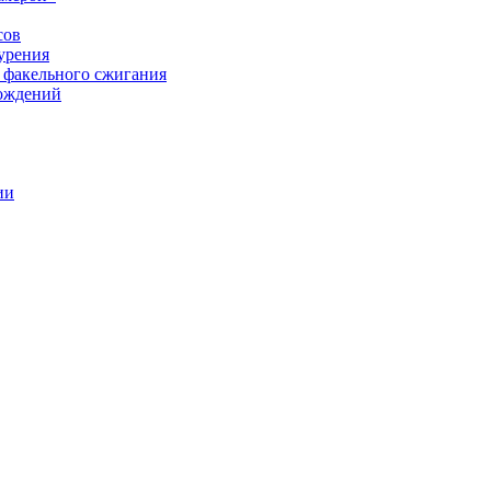
сов
урения
 факельного сжигания
рождений
ии