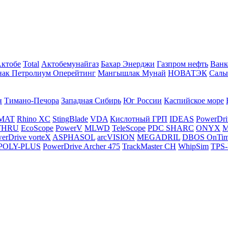
Актобе
Total
Актобемунайгаз
Бахар Энерджи
Газпром нефть
Ванк
нак Петролиум Оперейтинг
Мангышлак Мунай
НОВАТЭК
Салы
н
Тимано-Печора
Западная Сибирь
Юг России
Каспийское море
MAT
Rhino XC
StingBlade
VDA
Кислотный ГРП
IDEAS
PowerDri
THRU
EcoScope
PowerV
MLWD
TeleScope
PDC SHARC
ONYX
M
erDrive vorteX
ASPHASOL
arcVISION
MEGADRIL
DBOS OnTi
POLY-PLUS
PowerDrive Archer 475
TrackMaster CH
WhipSim
TPS-