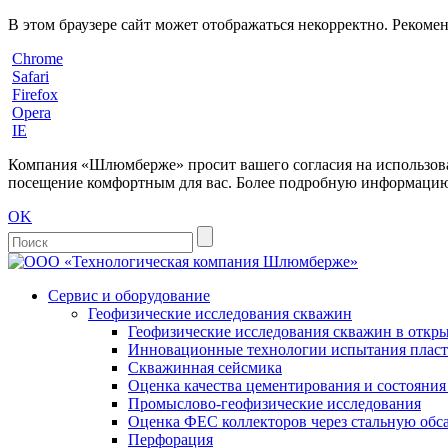
В этом браузере сайт может отображаться некорректно. Рекоме
Chrome
Safari
Firefox
Opera
IE
Компания «Шлюмберже» просит вашего согласия на использовани
посещение комфортным для вас. Более подробную информацию 
OK
Сервис и оборудование
Геофизические исследования скважин
Геофизические исследования скважин в откры
Инновационные технологии испытания пласто
Скважинная сейсмика
Оценка качества цементирования и состояни
Промыслово-геофизические исследования
Оценка ФЕС коллекторов через стальную об
Перфорация