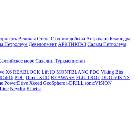
орнефть
Великая Стена
Газпром добыча Астрахань
Комнедра
м Петролеум Девелопмент
АРКТИКГАЗ
Салым Петролеум
Балтийское море
Сахалин
Туркменистан
ve X6
REABLOCK
Lift IQ
MONTBLANC
PDC Viking Bits
Di616
PDC
Direct XCD
REAWASH
FLO-TROL
DUO-VIS NS
me
PowerDrive Xceed
GeoSphere
i-DRILL
sonicVISION
Line
Neyrfor
Kinetic