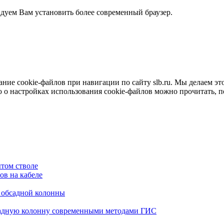
ндуем Вам установить более современный браузер.
е cookie-файлов при навигации по сайту slb.ru. Мы делаем это 
о настройках использования cookie-файлов можно прочитать, 
том стволе
в на кабеле
я обсадной колонны
садную колонну современными методами ГИС