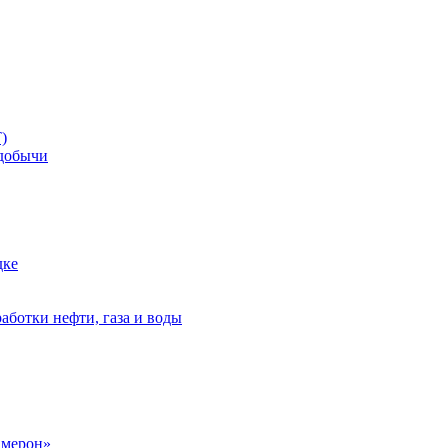
)
добычи
дке
аботки нефти, газа и воды
амерон»