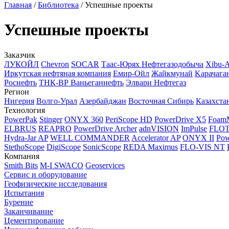
Главная
/
Библиотека
/
Успешные проекты
Успешные проекты
Заказчик
ЛУКОЙЛ
Chevron
SOCAR
Таас-Юрях Нефтегазодобыча
Xibu-
Иркутская нефтяная компания
Емир-Ойл
Жайкмунай
Kарачага
Роснефть
ТНК-ВР Ваньеганнефть
Элвари Нефтегаз
Регион
Нигерия
Волго-Урал
Азербайджан
Восточная Сибирь
Казахста
Технология
PowerPak
Stinger
ONYX 360
PeriScope HD
PowerDrive X5
Foam
ELBRUS
REAPRO
PowerDrive Archer
adnVISION
ImPulse
FLO
Hydra-Jar AP
WELL COMMANDER
Accelerator AP
ONYX II
Pow
StethoScope
DigiScope
SonicScope
REDA Maximus
FLO-VIS NT
Компания
Smith Bits
M-I SWACO
Geoservices
Сервис и оборудование
Геофизические исследования
Испытания
Бурение
Заканчивание
Цементирование