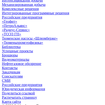
Интенсификация добычи
Механизированная добыча
Комплексные решения
Интегрированные программные решения
Российские предприятия
«Геофит»
«ПетроАльянс»
«Радиус-Сервис»
«ТОЭЗ ГП»
Тюменские насосы «Шлюмберже»
«Тюменьпромгеофизика»
Библиотека
Успешные проекты
Брошюры
Видеоматериалы
Нефтегазовое обозрение
Контакты
Заказчикам
Соискателям
СМИ
Российские предприятия
Юридическая информация
Поделиться ссылкой
Распечатать страницу
Карта сайта