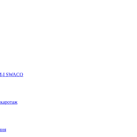
 M-I SWACO
 каротаж
ния