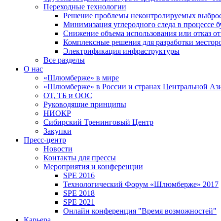
Переходные технологии
Решение проблемы неконтролируемых выбро
Минимизация углеродного следа в процессе б
Снижение объема использования или отказ от
Комплексные решения для разработки место
Электрификация инфраструктуры
Все разделы
О нас
«Шлюмберже» в мире
«Шлюмберже» в России и странах Центральной Аз
ОТ, ТБ и ООС
Руководящие принципы
НИОКР
Сибирский Тренинговый Центр
Закупки
Пресс-центр
Новости
Контакты для прессы
Мероприятия и конференции
SPE 2016
Технологический Форум «Шлюмберже» 2017
SPE 2018
SPE 2021
Онлайн конференция "Время возможностей"
Карьера