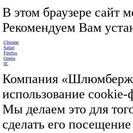
В этом браузере сайт 
Рекомендуем Вам устан
Chrome
Safari
Firefox
Opera
IE
Компания «Шлюмберже»
использование cookie-ф
Мы делаем это для тог
сделать его посещение