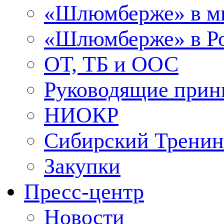
«Шлюмберже» в м
«Шлюмберже» в Ро
ОТ, ТБ и ООС
Руководящие при
НИОКР
Сибирский Тренин
Закупки
Пресс-центр
Новости