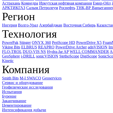
Астрахань
Комнедра
Иркутская нефтяная компания
Емир-Ойл
АРКТИКГАЗ
Салым Петролеум
Роснефть
ТНК-ВР Ваньеганне
Регион
Нигерия
Волго-Урал
Азербайджан
Восточная Сибирь
Казахста
Технология
PowerPak
Stinger
ONYX 360
PeriScope HD
PowerDrive X5
Foam
Viking Bits
ELBRUS
REAPRO
PowerDrive Archer
adnVISION
Im
FLO-TROL
DUO-VIS NS
Hydra-Jar AP
WELL COMMANDER
A
GeoSphere
i-DRILL
sonicVISION
StethoScope
DigiScope
SonicSc
Kinetic
Компания
Smith Bits
M-I SWACO
Geoservices
Сервис и оборудование
Геофизические исследования
Испытания
Бурение
Заканчивание
Цементирование
Интенсификация добычи