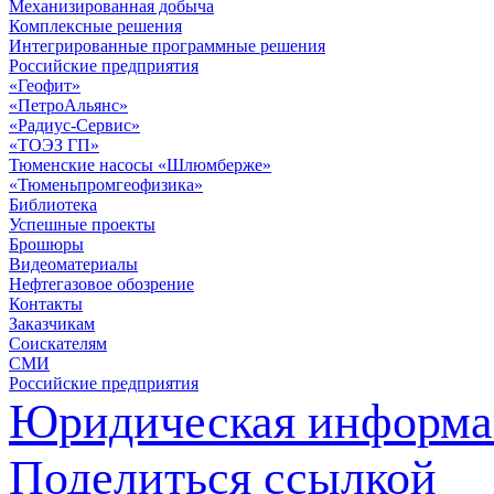
Механизированная добыча
Комплексные решения
Интегрированные программные решения
Российские предприятия
«Геофит»
«ПетроАльянс»
«Радиус-Сервис»
«ТОЭЗ ГП»
Тюменские насосы «Шлюмберже»
«Тюменьпромгеофизика»
Библиотека
Успешные проекты
Брошюры
Видеоматериалы
Нефтегазовое обозрение
Контакты
Заказчикам
Соискателям
СМИ
Российские предприятия
Юридическая информа
Поделиться ссылкой